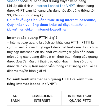
Vinaphone
/VNPT bằng một đường truyền kênh riêng.
Khi lắp đặt dịch vụ
Internet Leased line VNPT
, khách hàng
được VNPT cam kết cung cấp đúng tốc độ, băng thông tới
99,9% gói cước đăng ký.
Chi tiết về đặc tính kênh thuê riêng internet leasedline,
Quý khách vui lòng tham khảo tại đây:
https://vnpt-
idc.vn/internet/kenh-internet-leasedline/
Internet cáp quang FTTH là gì?
– Internet cáp quang là cách gọi khác của FTTH, FTTH là
cụm từ viết tắt của thuật ngữ Fiber-To-The-Home. Là dịch vụ
truy cập Internet hiện đại nhất với đường truyền dẫn hoàn
toàn bằng cáp quang đến địa chỉ thuê bao. Mạng cáp quang
được đưa đến địa chỉ thuê bao giúp khách hàng sử dụng
được đa dịch vụ trên mạng viễn thông chất lượng cao, kể cả
dịch vụ truyền hình giải trí.
So sánh kênh internet cáp quang FTTH và kênh thuê
riêng internet leasedline VNPT:
SO
LEASEDLINE
INTERNET CÁP
SÁNH
INTERNET
QUANG FTTX