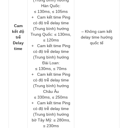
(Trung bình) hướng
Hàn Quốc:
≤ 130ms, ≤ 105ms
+ Cam kết time Ping
có độ trễ delay time
Cam
(Trung bình) hướng
kết độ
– Không cam kết
Trung Quốc: ≤ 130ms,
trễ
delay time hướng
≤ 120ms
Delay
quốc tế
+ Cam kết time Ping
time
có độ trễ delay time
(Trung bình) hướng
Đài Loan:
≤ 130ms, ≤ 70ms
+ Cam kết time Ping
có độ trễ delay time
(Trung bình) hướng
Châu Âu
≤ 330ms, ≤ 250ms
+ Cam kết time Ping
có độ trễ delay time
(Trung bình) hướng
bờ Tây Mỹ: ≤ 280ms,
≤ 230ms