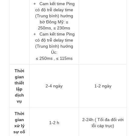
+ Cam kết time Ping
có độ trễ delay time
(Trung bình) hướng
bờ Đông Mỹ: ≤
250ms, ≤ 230ms
+ Cam kết time Ping
có độ trễ delay time
(Trung bình) hướng
Úc:
≤ 250ms , ≤ 115ms
Thời
gian
thiết
2-4 ngày
1-2 ngày
lập
dịch
vụ
Thời
gian
2-24h ( Tối đa đối với
1-2 h
xử lý
lỗi cáp trục)
sự cố