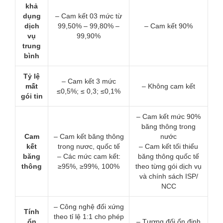
khả
dụng
– Cam kết 03 mức từ
dịch
99,50% – 99,80% –
– Cam kết 90%
vụ
99,90%
trung
bình
Tỷ lệ
– Cam kết 3 mức
mất
– Không cam kết
≤0,5%; ≤ 0,3; ≤0,1%
gói tin
– Cam kết mức 90%
băng thông trong
Cam
– Cam kết băng thông
nước
kết
trong nươc, quốc tế
– Cam kết tối thiểu
băng
– Các mức cam kết:
băng thông quốc tế
thông
≥95%, ≥99%, 100%
theo từng gói dịch vụ
và chính sách ISP/
NCC
– Công nghệ đối xứng
Tính
theo tỉ lệ 1:1 cho phép
ổn
– Tương đối ổn định