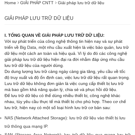
Home
GIẢI PHÁP CNTT
Giải pháp lưu trữ dữ liệu
GIẢI PHÁP LƯU TRỮ DỮ LIỆU
I.
TỔNG QUAN VỀ GIẢI PHÁP LƯU TRỮ DỮ LIỆU:
Với sự phát triển của công nghệ thông tin hiện nay và sự phát
triển về
Big Data
, một nhu cầu xuất hiện là việc bảo quản, lưu trữ
dữ liệu một cách an toàn và hiệu quả. Vì lý do đó các công nghệ
giải pháp lưu trữ dữ liệu hiện đại ra đời nhằm đáp ứng nhu cầu
lưu trữ dữ liệu của người dùng.
Do dung lượng lưu trữ càng ngày càng gia tăng, yêu cầu về tốc
độ truy xuất và độ ổn định cao, việc lưu trữ dữ liệu rất quan trọng.
Lưu trữ dữ liệu không đơn giản là việc cung cấp thiết bị lưu trữ
mà bao gồm khả năng quản lý, chia sẻ và phục hồi dữ liệu.
Để lưu trữ dữ liệu có thể dùng nhiều thiết bị, công nghệ khác
nhau, tùy yêu cầu thực tế mà thiết bị cho phù hợp. Theo cơ chế
lưu trữ, hiện nay có một số loại hình lưu trữ cơ bản sau:
NAS (Network Attached Storage): lưu trữ dữ liệu vào thiết bị lưu
trữ thông qua mạng IP.
SAN (Storage Area Network): lưu trữ dữ liệu qua mạng lưu trữ