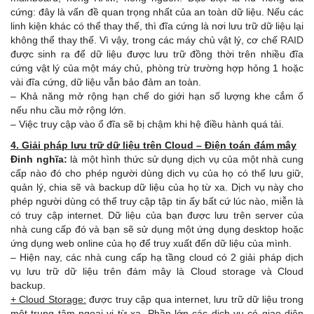
cứng: đây là vấn đề quan trọng nhất của an toàn dữ liệu. Nếu các
linh kiện khác có thể thay thế, thì đĩa cứng là nơi lưu trữ dữ liệu lại
không thể thay thế. Vì vậy, trong các máy chủ vật lý, cơ chế
RAID
được sinh ra để dữ liệu được lưu trữ đồng thời trên nhiều đĩa
cứng vật lý của một máy chủ, phòng trừ trường hợp hỏng 1 hoặc
vài đĩa cứng, dữ liệu vẫn bảo đảm an toàn.
– Khả năng mở rộng hạn chế do giới hạn số lượng khe cắm ổ
nếu nhu cầu mở rộng lớn.
– Việc truy cập vào ổ đĩa sẽ bị chậm khi hệ điều hành quá tải.
4. Giải pháp lưu trữ dữ liệu trên Cloud – Điện toán đám mây
Đinh nghĩa:
là một hình thức sử dụng dịch vụ của một nhà cung
cấp nào đó cho phép người dùng dịch vụ của họ có thể lưu giữ,
quản lý, chia sẽ và backup dữ liệu của họ từ xa. Dịch vụ này cho
phép người dùng có thể truy cập tập tin ấy bất cứ lúc nào, miễn là
có truy cập internet. Dữ liệu của bạn được lưu trên server của
nhà cung cấp đó và bạn sẽ sử dụng một ứng dụng desktop hoặc
ứng dụng web online của họ để truy xuất đến dữ liệu của mình.
– Hiện nay, các nhà cung cấp hạ tầng cloud có 2 giải pháp dịch
vụ lưu trữ dữ liệu trên đám mây là Cloud storage và Cloud
backup.
+ Cloud Storage:
được truy cập qua internet, lưu trữ dữ liệu trong
một trung tâm ngoại vi từ xa. Phần lớn các dịch vụ có giao diện