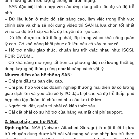
ảnh hưởng đến lưu lượng thông tin trên mạng.
– SAN đặc biệt thích hợp với các ứng dụng cần tốc độ và độ trễ
nhỏ.
– Dữ liệu luôn ở mức độ sẵn sàng cao, làm việc trong lĩnh vực
chỉnh sửa và chia sẻ nội dung video thì SAN là lựa chọn tốt nhất
vì nó có độ trễ thấp và tốc độ truyền dữ liệu cao.
– Dữ liệu được lưu trữ thống nhất, tập trung và có khả năng quản
lý cao. Có khả năng khôi phục dữ liệu nếu có xảy ra sự cố.
– Hỗ trợ nhiều giao thức, chuẩn lưu trữ khác nhau như: iSCSI,
FCIP, DWDM…
– Có khả năng mở rộng tốt trên cả phương diện số lượng thiết bị,
dung lượng hệ thống cũng như khoảng cách vật lý.
Nhược điểm của hệ thống SAN:
– Chi phí đầu tư ban đầu cao,
– Chỉ phù hợp với các doanh nghiệp thương mại điện tử có lượng
giao dịch lớn và yêu cầu xử lý I/O đặc biệt cao và độ trễ thấp, phù
hợp cho tập đoàn, tổ chức có nhu cầu lưu trữ lớn
– Người cài đặt, quản trị phải có kiến thức sâu.
– Cài đặt phải có sự hỗ trợ của hãng và mất chi phí support.
2. Giải pháp lưu trữ NAS:
Định nghĩa:
NAS (Network Attached Storage) là một thiết bị lưu
trữ chuyên dụng được kết nối với mạng và cho phép lưu trữ theo