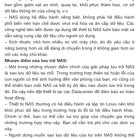
bao gồm giám sát an ninh, quay lại, khôi phục thảm họa, cơ sở
dữ liệu thông tin của công ty, v.v.
– NAS dùng hệ điều hành riêng biệt, không phải hệ điều hành
phổ biến nên hạn chế được virut mã hóa và ăn cắp dữ liệu. Các
công nghệ tiên tiến được áp dụng để thiêt bị NAS luôn bảo mật và
sẵn sàng cung cấp dữ liệu cho người sử dụng.
– Kích thước nhỏ hơn nhiều so với máy chủ, do đó yêu cầu ít
năng lượng hơn và dễ dàng di chuyển trong ít không gian hơn so
với các máy chủ khác.
Nhược điểm của lưu trữ NAS:
– Một trong những nhược điểm chính của giải pháp lưu trữ NAS
là sao lưu dữ liệu tại chỗ. Trong trường hợp thiên tai hoặc lỗi của
con người có thể ảnh hưởng đến văn phòng của bạn, nó cũng có
thể khiến bạn mất NAS và bất kỳ dữ liệu nào được lưu trữ trong
đó. Do vậy nên đặt thiết bị tại các Datacenter để đảm bảo an toàn
hoạt động.
– Thiết bị NAS thường có hệ điều hành và tập tin Linux nên khó
khôi phục dữ liệu trong trường hợp bị lỗi từ hệ điều hành khác.
Chính vì thế, bạn có thể cần sự trợ giúp của chuyên gia trong
những trường hợp như vậy. Bạn sẽ cần trả phí cho các dịch vụ
này.
– Người dùng muốn sao lưu dữ liệu của họ trên NAS không thể