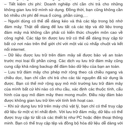
– Tiết kiệm chi phí: Doanh nghiệp chỉ cần chi trả cho những
không gian lưu trữ mình sử dụng. Đồng thời, bạn cũng không cần
bỏ nhiều chi phí để mua ổ cứng, phần cứng,…
– Người dùng có thể dễ dàng kéo và thả các tệp trong bộ nhớ
đám mây. Thật dễ dàng để lưu tất cả các tệp và dữ liệu trong
đám mây mà không cần phải có kiến thức chuyên môn cao về
công nghệ. Các tập tin được lưu trữ có thể dễ dàng truy cập từ
bất cứ nơi nào trên thế giới chỉ với một vài cú nhấp chuột và kết
nối internet.
– Dữ liệu được lưu trữ trên đám mây sẽ được bảo vệ an toàn
trước mọi loại lỗi phần cứng. Các dịch vụ lưu trữ đám mây cũng
cung cấp khả năng backup để đảm bảo dữ liệu của bạn an toàn.
– Lưu trữ đám mây cho phép mở rộng theo cả chiều ngang và
chiều dọc, bạn chỉ cần chi trả cho các tài nguyên đã sử dụng là
được. Bạn có thể mở rộng quy mô môi trường lưu trữ đám mây
của mình bất cứ khi nào có nhu cầu, xác định các thuộc tính, cấu
hình của quy mô đám mây theo mong muốn. Điều này đảm bảo
được không gian lưu trữ lớn với tính linh hoạt cao.
– Khi sử dụng lưu trữ trên máy chủ vật lý, bạn chỉ có thể truy cập
dữ liệu từ một vị trí nhất định. Với lưu trữ đám mây, dữ liệu có thể
được truy cập từ tất cả các thiết bị như PC hoặc điện thoại thông
minh. Bạn có thể truy cập tệp và đồng bộ hóa dữ liệu dễ dàng với