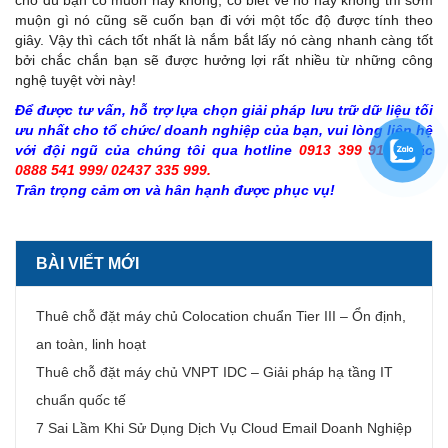
cho dù bạn có muốn hay không, có biết về nó hay không thì sớm
muộn gì nó cũng sẽ cuốn bạn đi với một tốc độ được tính theo
giây. Vậy thì cách tốt nhất là nắm bắt lấy nó càng nhanh càng tốt
bởi chắc chắn bạn sẽ được hưởng lợi rất nhiều từ những công
nghệ tuyệt vời này!
Để được tư vấn, hỗ trợ lựa chọn giải pháp lưu trữ dữ liệu tối
ưu nhất cho tổ chức/ doanh nghiệp của bạn, vui lòng liên hệ
với đội ngũ của chúng tôi qua hotline
0913 399 913
hoặc
0888 541 999/ 02437 335 999.
Trân trọng cảm ơn và hân hạnh được phục vụ!
BÀI VIẾT MỚI
Thuê chỗ đặt máy chủ Colocation chuẩn Tier III – Ổn định,
an toàn, linh hoạt
Thuê chỗ đặt máy chủ VNPT IDC – Giải pháp hạ tầng IT
chuẩn quốc tế
7 Sai Lầm Khi Sử Dụng Dịch Vụ Cloud Email Doanh Nghiệp