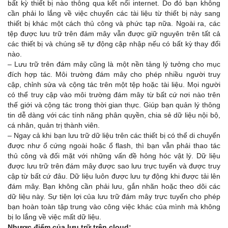
bất kỳ thiết bị nào thông qua kết nối internet. Do đó bạn không
cần phải lo lắng về việc chuyển các tài liệu từ thiết bị này sang
thiết bị khác một cách thủ công và phức tạp nữa. Ngoài ra, các
tệp được lưu trữ trên đám mây vẫn được giữ nguyên trên tất cả
các thiết bị và chúng sẽ tự động cập nhập nếu có bất kỳ thay đổi
nào.
– Lưu trữ trên đám mây cũng là một nền tảng lý tưởng cho mục
đích hợp tác. Môi trường đám mây cho phép nhiều người truy
cập, chỉnh sửa và cộng tác trên một tệp hoặc tài liệu. Mọi người
có thể truy cập vào môi trường đám mây từ bất cứ nơi nào trên
thế giới và cộng tác trong thời gian thực. Giúp bạn quản lý thông
tin dễ dàng với các tính năng phân quyền, chia sẻ dữ liệu nội bộ,
cá nhân, quản trị thành viên.
– Ngay cả khi bạn lưu trữ dữ liệu trên các thiết bị có thể di chuyển
được như ổ cứng ngoài hoặc ổ flash, thì bạn vẫn phải thao tác
thủ công và đối mặt với những vấn đề hỏng hóc vật lý. Dữ liệu
được lưu trữ trên đám mây được sao lưu trực tuyến và được truy
cập từ bất cứ đâu. Dữ liệu luôn được lưu tự động khi được tải lên
đám mây. Bạn không cần phải lưu, gắn nhãn hoặc theo dõi các
dữ liệu này. Sự tiện lợi của lưu trữ đám mây trực tuyến cho phép
bạn hoàn toàn tập trung vào công việc khác của mình mà không
bị lo lắng về việc mất dữ liệu.
Nhược điểm của lưu trữ trên cloud: