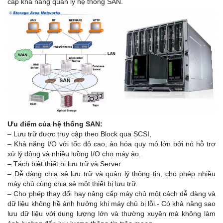
cấp khả năng quản lý hệ thống SAN.
Ưu điểm của hệ thống SAN:
– Lưu trữ được truy cập theo Block qua SCSI,
– Khả năng I/O với tốc độ cao, ảo hóa quy mô lớn bởi nó hỗ trợ
xử lý động và nhiều luồng I/O cho máy ảo.
– Tách biệt thiết bị lưu trữ và Server
– Dễ dàng chia sẻ lưu trữ và quản lý thông tin, cho phép nhiều
máy chủ cùng chia sẻ một thiết bị lưu trữ.
– Cho phép thay đổi hay nâng cấp máy chủ một cách dễ dàng và
dữ liệu không hề ảnh hưởng khi máy chủ bị lỗi.- Có khả năng sao
lưu dữ liệu với dung lượng lớn và thường xuyên mà không làm