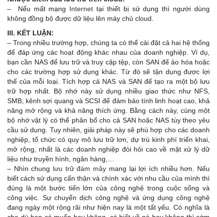
– Nếu mất mạng
Internet
tại thiết bị sử dụng thì người dùng
không đồng bộ được dữ liệu lên máy chủ cloud.
III. KẾT LUẬN:
– Trong nhiều trường hợp, chúng ta có thể cài đặt cả hai hệ thống
để đáp ứng các hoạt động khác nhau của doanh nghiệp. Ví dụ,
bạn cần NAS để lưu trữ và truy cập tệp, còn SAN để ảo hóa hoặc
cho các trường hợp sử dụng khác. Từ đó sẽ tận dụng được lợi
thế của mỗi loại. Tích hợp cả NAS và SAN để tạo ra một bộ lưu
trữ hợp nhất. Bộ nhớ này sử dụng nhiều giao thức như NFS,
SMB, kênh sợi quang và SCSI để đảm bảo tính linh hoạt cao, khả
năng mở rộng và khả năng thích ứng. Bằng cách này, cùng một
bộ nhớ vật lý có thể phân bổ cho cả SAN hoặc NAS tùy theo yêu
cầu sử dụng. Tuy nhiên, giải pháp này sẽ phù hợp cho các doanh
nghiệp, tổ chức có quy mô lưu trữ lơn, dự trù kinh phí triển khai,
mở rộng, nhất là các doanh nghiệp đòi hỏi cao về mặt xử lý dữ
liệu như truyền hình, ngân hàng,…
– Nhìn chung
lưu trữ đám mây
mang lại lợi ích nhiều hơn. Nếu
biết cách sử dụng cẩn thận và chính xác với nhu cầu của mình thì
đúng là một bước tiến lớn của công nghệ trong cuộc sống và
công việc. Sự chuyển dịch công nghệ và ứng dụng công nghệ
đang ngày một rộng rãi như hiện nay là một tất yếu. Có nghĩa là