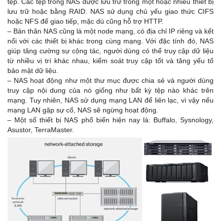
tệp. Các tệp trong NAS được lưu trữ trong một hoặc nhiều thiết bị
lưu trữ hoặc bằng RAID. NAS sử dụng chủ yếu giao thức CIFS
hoặc NFS để giao tiếp, mặc dù cũng hỗ trợ HTTP.
– Bản thân NAS cũng là một node mạng, có địa chỉ IP riêng và kết
nối với các thiết bị khác trong cùng mạng. Với đặc tính đó, NAS
giúp tăng cường sự cộng tác, người dùng có thể truy cập dữ liệu
từ nhiều vị trí khác nhau, kiểm soát truy cập tốt và tăng yếu tố
bảo mật dữ liệu.
– NAS hoạt động như một thư mục được chia sẻ và người dùng
truy cập nội dung của nó giống như bất kỳ tệp nào khác trên
mạng. Tuy nhiên, NAS sử dụng mạng LAN để liên lạc, vì vậy nếu
mạng LAN gặp sự cố, NAS sẽ ngừng hoạt động.
– Một số thiết bị NAS phổ biến hiện nay là: Buffalo, Sysnology,
Asustor, TerraMaster.