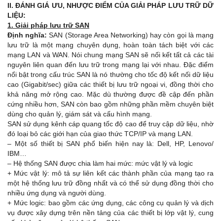
II. ĐÁNH GIÁ ƯU, NHƯỢC ĐIỂM CỦA GIẢI PHÁP LƯU TRỮ DỮ
LIỆU:
1. Giải pháp lưu trữ SAN
Định nghĩa:
SAN (Storage Area Networking) hay còn gọi là mạng
lưu trữ là một mạng chuyên dụng, hoàn toàn tách biệt với các
mạng LAN và WAN. Nói chung mạng SAN sẽ nối kết tất cả các tài
nguyên liên quan đến lưu trữ trong mạng lại với nhau. Đặc điểm
nổi bật trong cấu trúc SAN là nó thường cho tốc độ kết nối dữ liệu
cao (Gigabit/sec) giữa các thiết bị lưu trữ ngoại vi, đồng thời cho
khả năng mở rộng cao. Mặc dù thường được đề cập đến phần
cứng nhiều hơn, SAN còn bao gồm những phần mềm chuyên biệt
dùng cho quản lý, giám sát và cấu hình mạng.
SAN sử dụng kênh cáp quang tốc độ cao để truy cập dữ liệu, nhờ
đó loại bỏ các giới hạn của giao thức TCP/IP và mạng LAN.
– Một số thiết bị SAN phổ biến hiện nay là: Dell, HP, Lenovo/
IBM…
– Hệ thống SAN được chia làm hai mức: mức vật lý và logic
+ Mức vật lý: mô tả sự liên kết các thành phần của mạng tạo ra
một hệ thống lưu trữ đồng nhất và có thể sử dụng đồng thời cho
nhiều ứng dụng và người dùng.
+ Mức logic: bao gồm các ứng dụng, các công cụ quản lý và dịch
vụ được xây dựng trên nền tảng của các thiết bị lớp vật lý, cung