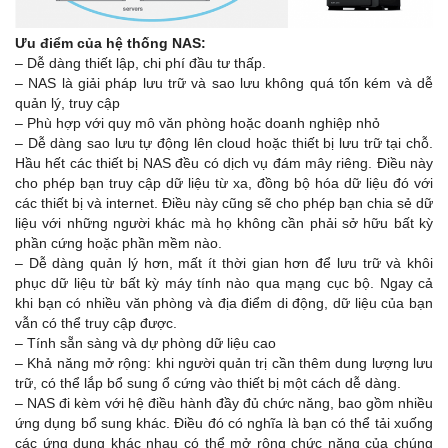
Ưu điểm của hệ thống NAS:
– Dễ dàng thiết lập, chi phí đầu tư thấp.
– NAS là giải pháp lưu trữ và sao lưu không quá tốn kém và dễ
quản lý, truy cập
– Phù hợp với quy mô văn phòng hoặc doanh nghiệp nhỏ
– Dễ dàng sao lưu tự động lên cloud hoặc thiết bị lưu trữ tại chỗ.
Hầu hết các thiết bị NAS đều có dịch vụ đám mây riêng. Điều này
cho phép bạn truy cập dữ liệu từ xa, đồng bộ hóa dữ liệu đó với
các thiết bị và internet. Điều này cũng sẽ cho phép bạn chia sẻ dữ
liệu với những người khác mà họ không cần phải sở hữu bất kỳ
phần cứng hoặc phần mềm nào.
– Dễ dàng quản lý hơn, mất ít thời gian hơn để lưu trữ và khôi
phục dữ liệu từ bất kỳ máy tính nào qua mạng cục bộ. Ngay cả
khi bạn có nhiều văn phòng và địa điểm di động, dữ liệu của bạn
vẫn có thể truy cập được.
– Tính sẵn sàng và dự phòng dữ liệu cao
– Khả năng mở rộng: khi người quản trị cần thêm dung lượng lưu
trữ, có thể lắp bổ sung ổ cứng vào thiết bị một cách dễ dàng.
– NAS đi kèm với hệ điều hành đầy đủ chức năng, bao gồm nhiều
ứng dụng bổ sung khác. Điều đó có nghĩa là bạn có thể tải xuống
các ứng dụng khác nhau có thể mở rộng chức năng của chúng