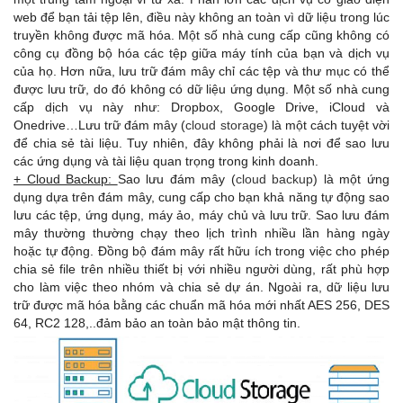
web để bạn tải tệp lên, điều này không an toàn vì dữ liệu trong lúc
truyền không được mã hóa. Một số nhà cung cấp cũng không có
công cụ đồng bộ hóa các tệp giữa máy tính của bạn và dịch vụ
của họ. Hơn nữa, lưu trữ đám mây chỉ các tệp và thư mục có thể
được lưu trữ, do đó không có dữ liệu ứng dụng. Một số nhà cung
cấp dịch vụ này như: Dropbox, Google Drive, iCloud và
Onedrive…Lưu trữ đám mây (
cloud storage
) là một cách tuyệt vời
để chia sẻ tài liệu. Tuy nhiên, đây không phải là nơi để sao lưu
các ứng dụng và tài liệu quan trọng trong kinh doanh.
+ Cloud Backup:
Sao lưu đám mây (
cloud backup
) là một ứng
dụng dựa trên đám mây, cung cấp cho bạn khả năng tự động sao
lưu các tệp, ứng dụng, máy ảo, máy chủ và lưu trữ. Sao lưu đám
mây thường thường chạy theo lịch trình nhiều lần hàng ngày
hoặc tự động. Đồng bộ đám mây rất hữu ích trong việc cho phép
chia sẻ file trên nhiều thiết bị với nhiều người dùng, rất phù hợp
cho làm việc theo nhóm và chia sẻ dự án. Ngoài ra, dữ liệu lưu
trữ được mã hóa bằng các chuẩn mã hóa mới nhất AES 256, DES
64, RC2 128,..đảm bảo an toàn bảo mật thông tin.