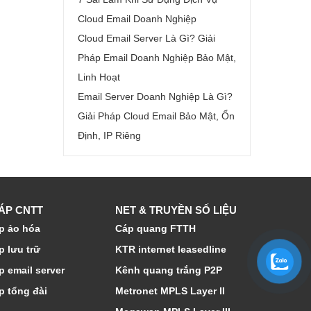
Cloud Email Doanh Nghiệp
Cloud Email Server Là Gì? Giải
Pháp Email Doanh Nghiệp Bảo Mật,
Linh Hoạt
Email Server Doanh Nghiệp Là Gì?
Giải Pháp Cloud Email Bảo Mật, Ổn
Định, IP Riêng
HÁP CNTT
NET & TRUYỀN SỐ LIỆU
p ảo hóa
Cáp quang FTTH
p lưu trữ
KTR internet leasedline
p email server
Kênh quang trắng P2P
p tổng đài
Metronet MPLS Layer II