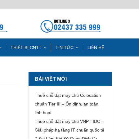
THIẾT BỊ CNTT
TIN TỨC
LIÊN HỆ
BÀI VIẾT MỚI
Thuê chỗ đặt máy chủ Colocation
chuẩn Tier III – Ổn định, an toàn,
linh hoạt
Thuê chỗ đặt máy chủ VNPT IDC –
Giải pháp hạ tầng IT chuẩn quốc tế
7 Sai Lầm Khi Sử Dụng Dịch Vụ