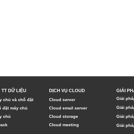
 TT DỮ LIỆU
DỊCH VỤ CLOUD
GIẢI P
Giải phá
 chủ và chỗ đặt
Cloud server
Giải phá
ỗ đặt máy chủ
Cloud email server
y chủ
Cloud storage
Giải phá
rack
Cloud meeting
Giải phá