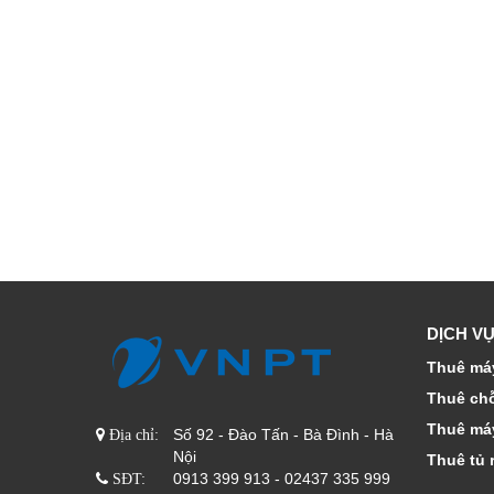
DỊCH VỤ
Thuê máy
Thuê ch
Thuê má
Số 92 - Đào Tấn - Bà Đình - Hà
Địa chỉ:
Nội
Thuê tủ 
0913 399 913 - 02437 335 999
SĐT: