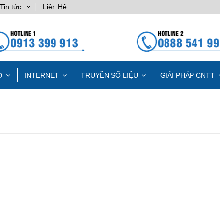
Tin tức
Liên Hệ
D
INTERNET
TRUYỀN SỐ LIỆU
GIẢI PHÁP CNTT