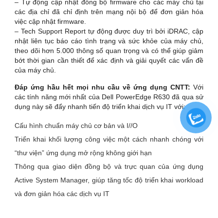
– Tự động cập nhật đồng bộ firmware cho các máy chủ tại
các địa chỉ đã chỉ định trên mạng nội bộ để đơn giản hóa
việc cập nhật firmware.
– Tech Support Report tự động được duy trì bởi iDRAC, cập
nhật liên tục báo cáo tình trạng và sức khỏe của máy chủ,
theo dõi hơn 5.000 thông số quan trọng và có thể giúp giảm
bớt thời gian cần thiết để xác định và giải quyết các vấn đề
của máy chủ.
Đáp ứng hầu hết mọi nhu cầu về ứng dụng CNTT:
Với
các tính năng mới nhất của Dell PowerEdge R630 đã qua sử
dụng này sẽ đẩy nhanh tiến độ triển khai dịch vụ IT với:
Cấu hình chuẩn máy chủ cơ bản và I//O
Triển khai khối lượng công việc một cách nhanh chóng với
“thư viện” ứng dụng mở rộng không giới hạn
Thông qua giao diện đồng bộ và trực quan của ứng dụng
Active System Manager, giúp tăng tốc độ triển khai workload
và đơn giản hóa các dịch vụ IT