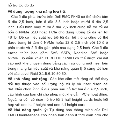
hỗ trợ tốc độ đó
Về dung lượng khả năng lưu trữ:
– Các ổ đĩa phía trước trên Dell EMC R440 có thể chứa tám
ổ đĩa 2,5 inch, bốn ổ đĩa 3,5 inch hoặc mười ổ đĩa 2,5
inch. Cấu hình máy mười ổ đĩa 2,5 inch cũng hỗ trợ tối đa
bốn ổ NVMe SSD hoặc PCIe cho dung lượng tối đa lên tới
48TB. Để có hiệu suất lưu trữ tối đa, hệ thống cũng có thể
được trang bị tám ổ NVMe hoặc 12 ổ 2,5 inch với 10 ổ ở
phía trước và 2 ổ đĩa gắn phía sau dạng 2,5 inch. Các ổ đĩa
tương thích bao gồm SAS, SATA, Nearline SAS hoặc
NVMe. Bộ điều khiển PERC HD / RAID có thể được cài đặt
vào một khe chuyên dụng bằng cách sử dụng một riser bên
trong mang lại hiệu suất và khả năng quản lý ổ cứng tốt hơn
với các Level Raid 0;1;5;6;10;50;60.
Về khả năng mở rộng:
Các khe cắm mở rộng có thể thay
đổi tùy thuộc vào số lượng bộ xử lý và riser được cài
đặt. Nếu chọn lồng ổ đĩa phía sau hỗ trợ hai ổ đĩa 2,5 inch,
cấu hình của bạn chỉ cho phép một khe cắm PCIe hoạt động.
Ngoài ra còn có riser hỗ trợ tối 3 half-height cards hoặc kết
hợp với one half-height and one full height card.
Về khả năng quản lý:
Tự động hóa thông minh của Dell
EMC OpenManage cho phép bạn dành ít thời gian hơn cho