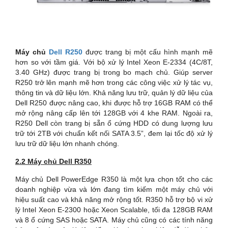
Máy chủ
Dell R250
được trang bị một cấu hình mạnh mẽ
hơn so với tầm giá. Với bộ xử lý Intel Xeon E-2334 (4C/8T,
3.40 GHz) được trang bị trong bo mạch chủ. Giúp server
R250 trở lên mạnh mẽ hơn trong các công việc xử lý tác vụ,
thông tin và dữ liệu lớn. Khả năng lưu trữ, quản lý dữ liệu của
Dell R250 được nâng cao, khi được hỗ trợ 16GB RAM có thể
mở rộng nâng cấp lên tới 128GB với 4 khe RAM. Ngoài ra,
R250 Dell còn trang bị sẵn ổ cứng HDD có dung lượng lưu
trữ tới 2TB với chuẩn kết nối SATA 3.5”, đem lại tốc độ xử lý
lưu trữ dữ liệu lớn nhanh chóng.
2.2 Máy chủ Dell R350
Máy chủ Dell PowerEdge R350 là một lựa chọn tốt cho các
doanh nghiệp vừa và lớn đang tìm kiếm một máy chủ với
hiệu suất cao và khả năng mở rộng tốt. R350 hỗ trợ bộ vi xử
lý Intel Xeon E-2300 hoặc Xeon Scalable, tối đa 128GB RAM
và 8 ổ cứng SAS hoặc SATA. Máy chủ cũng có các tính năng