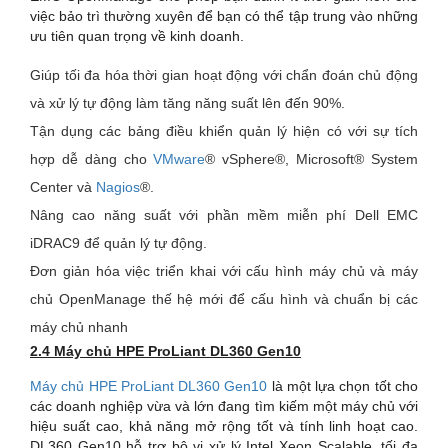
việc bảo trì thường xuyên để bạn có thể tập trung vào những
ưu tiên quan trọng về kinh doanh.
Giúp tối đa hóa thời gian hoạt động với chẩn đoán chủ động
và xử lý tự động làm tăng năng suất lên đến 90%.
Tận dụng các bảng điều khiển quản lý hiện có với sự tích
hợp dễ dàng cho
VMware
® vSphere®, Microsoft® System
Center và
Nagios
®.
Nâng cao năng suất với phần mềm miễn phí Dell EMC
iDRAC9 để quản lý tự động.
Đơn giản hóa việc triển khai với cấu hình máy chủ và máy
chủ OpenManage thế hệ mới để cấu hình và chuẩn bị các
máy chủ nhanh
2.4 Máy chủ HPE ProLiant DL360 Gen10
Máy chủ HPE ProLiant DL360 Gen10
là một lựa chọn tốt cho
các doanh nghiệp vừa và lớn đang tìm kiếm một máy chủ với
hiệu suất cao, khả năng mở rộng tốt và tính linh hoạt cao.
DL360 Gen10 hỗ trợ bộ vi xử lý Intel Xeon Scalable, tối đa