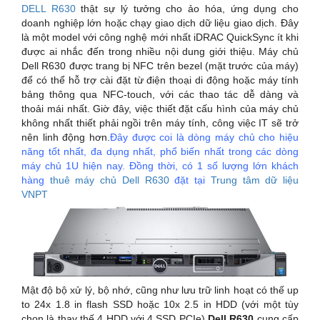
DELL R630
thật sự lý tưởng cho ảo hóa, ứng dụng cho
doanh nghiệp lớn hoặc chạy giao dịch dữ liệu giao dịch. Đây
là một model với công nghệ mới nhất iDRAC QuickSync ít khi
được ai nhắc đến trong nhiều nội dung giới thiệu. Máy chủ
Dell R630 được trang bị NFC trên bezel (mặt trước của máy)
để có thể hỗ trợ cài đặt từ điện thoại di động hoặc máy tính
bảng thông qua NFC-touch, với các thao tác dễ dàng và
thoải mái nhất. Giờ đây, việc thiết đặt cấu hình của máy chủ
không nhất thiết phải ngồi trên máy tính, công việc IT sẽ trở
nên linh động hơn.
Đây được coi là dòng máy chủ cho hiệu
năng tốt nhất, đa dụng nhất, phổ biến nhất trong các dòng
máy chủ 1U hiện nay. Đồng thời, có 1 số lượng lớn khách
hàng
thuê máy chủ Dell R630
đặt tại
Trung tâm dữ liệu
VNPT
Mật độ bộ xử lý, bộ nhớ, cũng như lưu trữ linh hoạt có thế up
to 24x 1.8 in flash SSD hoặc 10x 2.5 in HDD (với một tùy
chọn là thay thế 4 HDD với 4 SSD PCIe)
Dell R630
cung cấp