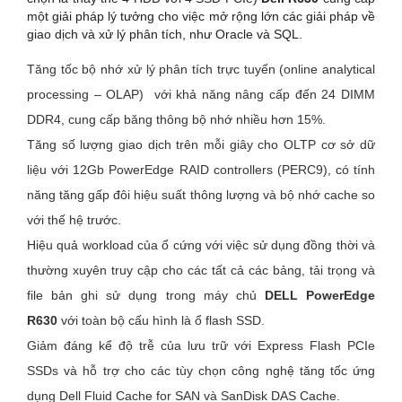
một giải pháp lý tưởng cho việc mở rộng lớn các giải pháp về
giao dịch và xử lý phân tích, như Oracle và SQL.
Tăng tốc bộ nhớ xử lý phân tích trực tuyến (online analytical
processing – OLAP) với khả năng nâng cấp đến 24 DIMM
DDR4, cung cấp băng thông bộ nhớ nhiều hơn 15%.
Tăng số lượng giao dịch trên mỗi giây cho OLTP cơ sở dữ
liệu với 12Gb PowerEdge RAID controllers (PERC9), có tính
năng tăng gấp đôi hiệu suất thông lượng và bộ nhớ cache so
với thế hệ trước.
Hiệu quả workload của ổ cứng với việc sử dụng đồng thời và
thường xuyên truy cập cho các tất cả các bảng, tải trọng và
file bản ghi sử dụng trong máy chủ
DELL PowerEdge
R630
với toàn bộ cấu hình là ổ flash SSD.
Giảm đáng kể độ trễ của lưu trữ với Express Flash PCIe
SSDs và hỗ trợ cho các tùy chọn công nghệ tăng tốc ứng
dụng Dell Fluid Cache for SAN và SanDisk DAS Cache.