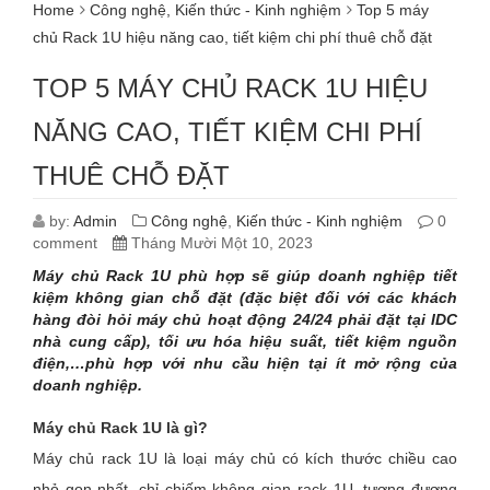
Home
Công nghệ
,
Kiến thức - Kinh nghiệm
Top 5 máy
chủ Rack 1U hiệu năng cao, tiết kiệm chi phí thuê chỗ đặt
TOP 5 MÁY CHỦ RACK 1U HIỆU
NĂNG CAO, TIẾT KIỆM CHI PHÍ
THUÊ CHỖ ĐẶT
by:
Admin
Công nghệ
,
Kiến thức - Kinh nghiệm
0
comment
Tháng Mười Một 10, 2023
Máy chủ Rack 1U phù hợp sẽ giúp doanh nghiệp tiết
kiệm không gian chỗ đặt (đặc biệt đối với các khách
hàng đòi hỏi máy chủ hoạt động 24/24 phải đặt tại IDC
nhà cung cấp), tối ưu hóa hiệu suất, tiết kiệm nguồn
điện,…phù hợp với nhu cầu hiện tại ít mở rộng của
doanh nghiệp.
Máy chủ Rack 1U là gì?
Máy chủ rack 1U là loại máy chủ có kích thước chiều cao
nhỏ gọn nhất, chỉ chiếm không gian rack 1U, tương đương