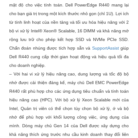
mật độ cho việc tính toán. Dell PowerEdge R440 mang lại
cho bạn giá trị trong một kích thước nhỏ gọn (chỉ 1U). Lợi ích
từ tính linh hoạt của nền tảng và tối ưu hóa hiệu năng với 2
bộ vi xử lý Intel® Xeon® Scalable, 16 DIMM và khả năng mở
rộng lưu trữ cho phép kết hợp SSD và NVMe PCIe SSD.
Chẩn đoán nhúng được tích hợp sẵn và
SupportAssist
giúp
Dell R440 cung cấp thời gian hoạt động và hiệu quả tối đa
cho doanh nghiệp.
– Với hai vi xử lý hiệu năng cao, dung lượng và tốc độ bộ
nhớ được cải thiện đáng kể, máy chủ Dell EMC PowerEdge
R440 rất phù hợp cho các ứng dụng tiêu chuẩn và tính toán
hiệu năng cao (HPC).
Với bộ xử lý Xeon Scalable mới của
Intel, Quản trị viên có thể chọn tùy chọn bộ xử lý, ớ và bộ
nhớ để phù hợp với khối lượng công việc, ứng dụng của
mình.
Dòng máy chủ Gen 14 của Dell được xây dựng cho
khả năng thích ứng trước nhu cầu kinh doanh thay đổi liên