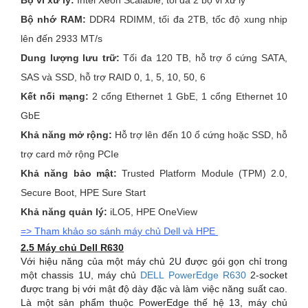
Bộ vi xử lý:
Intel Xeon Scalable, tối đa 2 bộ vi xử lý
Bộ nhớ RAM:
DDR4 RDIMM, tối đa 2TB, tốc độ xung nhịp
lên đến 2933 MT/s
Dung lượng lưu trữ:
Tối đa 120 TB, hỗ trợ ổ cứng SATA,
SAS và SSD, hỗ trợ RAID 0, 1, 5, 10, 50, 6
Kết nối mạng:
2 cổng Ethernet 1 GbE, 1 cổng Ethernet 10
GbE
Khả năng mở rộng:
Hỗ trợ lên đến 10 ổ cứng hoặc SSD, hỗ
trợ card mở rộng PCIe
Khả năng bảo mật:
Trusted Platform Module (TPM) 2.0,
Secure Boot, HPE Sure Start
Khả năng quản lý:
iLO5, HPE OneView
=> Tham khảo so sánh máy chủ Dell và HPE
2.5 Máy chủ Dell R630
Với hiệu năng của một máy chủ 2U được gói gọn chỉ trong
một chassis 1U, máy chủ
DELL PowerEdge R630
2-socket
được trang bị với mật độ dày đặc và làm việc năng suất cao.
Là một sản phẩm thuộc PowerEdge thế hệ 13, máy chủ