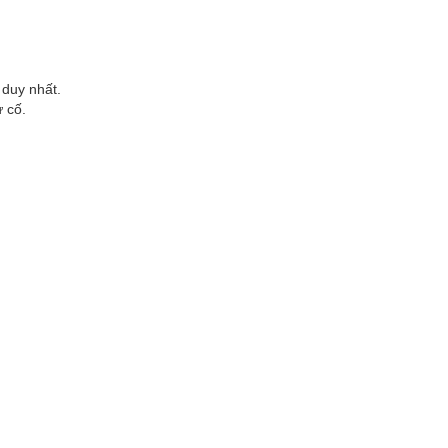
 duy nhất.
ự cố.