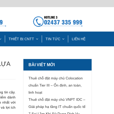
THIẾT BỊ CNTT
TIN TỨC
LIÊN HỆ
LỰA
BÀI VIẾT MỚI
Thuê chỗ đặt máy chủ Colocation
chuẩn Tier III – Ổn định, an toàn,
 tin cậy.
linh hoạt
 điểm dành
Thuê chỗ đặt máy chủ VNPT IDC –
 nhất với
Giải pháp hạ tầng IT chuẩn quốc tế
và lợi ích
7 Sai Lầm Khi Sử Dụng Dịch Vụ