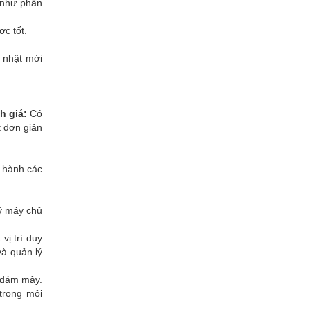
 như phần
c tốt.
p nhật mới
h giá:
Có
t đơn giản
 hành các
ý máy chủ
vị trí duy
và quản lý
 đám mây.
trong môi