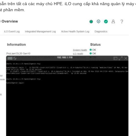
 sẵn trên tất cả các máy chủ HPE. iLO cung cấp khả năng quản lý máy 
hật phần mềm.