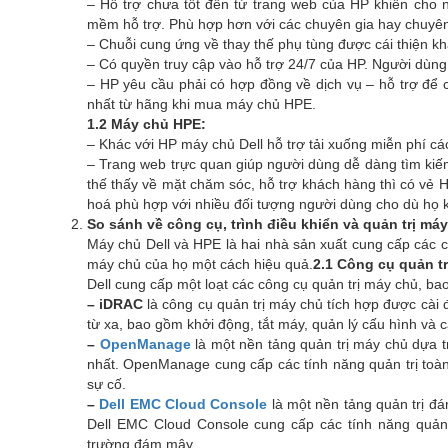
– Hỗ trợ chưa tốt đến từ trang web của HP khiến cho 
mềm hỗ trợ. Phù hợp hơn với các chuyên gia hay chuyên 
– Chuỗi cung ứng về thay thế phụ tùng được cái thiện kh
– Có quyền truy cập vào hỗ trợ 24/7 của HP. Người dùng 
– HP yêu cầu phải có hợp đồng về dịch vụ – hỗ trợ để 
nhất từ hãng khi mua máy chủ HPE.
1.2 Máy chủ HPE:
– Khác với HP máy chủ Dell hỗ trợ tải xuống miễn phí các
– Trang web trực quan giúp người dùng dễ dàng tìm kiế
thế thấy về mặt chăm sóc, hỗ trợ khách hàng thì có vẻ 
hoá phù hợp với nhiều đối tượng người dùng cho dù họ 
So sánh về công cụ, trình điều khiển và quản trị má
Máy chủ Dell và HPE là hai nhà sản xuất cung cấp các 
máy chủ của họ một cách hiệu quả.
2.1 Công cụ quản tr
Dell cung cấp một loạt các công cụ quản trị máy chủ, ba
– iDRAC
là công cụ quản trị máy chủ tích hợp được cài đ
từ xa, bao gồm khởi động, tắt máy, quản lý cấu hình và
–
OpenManage
là một nền tảng quản trị máy chủ dựa t
nhất. OpenManage cung cấp các tính năng quản trị toàn 
sự cố.
–
Dell EMC Cloud Console
là một nền tảng quản trị đ
Dell EMC Cloud Console cung cấp các tính năng quản
trường đám mây.