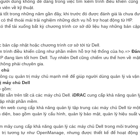
người dùng không dễ dàng trong việc tìm kiếm trình điều khiển cũng
viên về kỹ thuật.
á tốt trong những năm gần đây, khi trước đó được đánh giá là chưa đượ
có thể thoải mái trải nghiệm những dịch vụ hỗ trợ hoạt động từ HP.
có thể tải xuống bất kỳ chương trình cơ sở dữ liệu hay những bản cậ
 bản cập nhật hoặc chương trình cơ sở tới từ Dell.
m trình điều khiển cũng như phần mềm hỗ trợ hệ thống của họ.=>
Đán
HP đang làm tốt hơn Dell. Tuy nhiên Dell cũng chiếm ưu thế hơn về mặ
không phải chuyên gia.
y chủ
công cụ quản trị máy chủ mạnh mẽ để giúp người dùng quản lý và vận
ị máy chủ Dell
o gồm:
ặt sẵn trên tất cả các máy chủ Dell.
iDRAC
cung cấp khả năng quản l
 cập nhật phần mềm.
rên web cung cấp khả năng quản lý tập trung các máy chủ Dell từ một 
diện, bao gồm quản lý cấu hình, quản lý bảo mật, quản lý hiệu suất 
ám mây cung cấp khả năng quản lý các máy chủ Dell trong môi trường
 trị tương tự như OpenManage, nhưng được thiết kế để hoạt động 