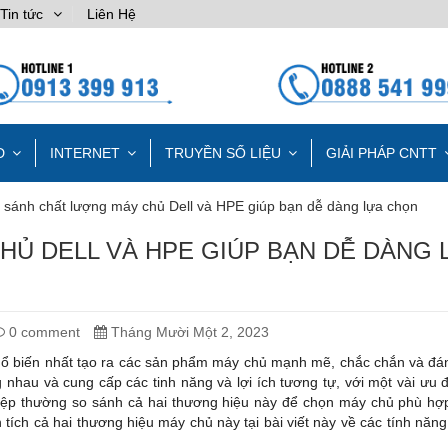
Tin tức
Liên Hệ
D
INTERNET
TRUYỀN SỐ LIỆU
GIẢI PHÁP CNTT
 sánh chất lượng máy chủ Dell và HPE giúp bạn dễ dàng lựa chọn
Ủ DELL VÀ HPE GIÚP BẠN DỄ DÀNG 
0 comment
Tháng Mười Một 2, 2023
ổ biến nhất tạo ra các sản phẩm máy chủ mạnh mẽ, chắc chắn và đáng
nhau và cung cấp các tinh năng và lợi ích tương tự, với một vài ưu
iệp thường so sánh cả hai thương hiệu này để chọn máy chủ phù hợp
ch cả hai thương hiệu máy chủ này tại bài viết này về các tính năng 