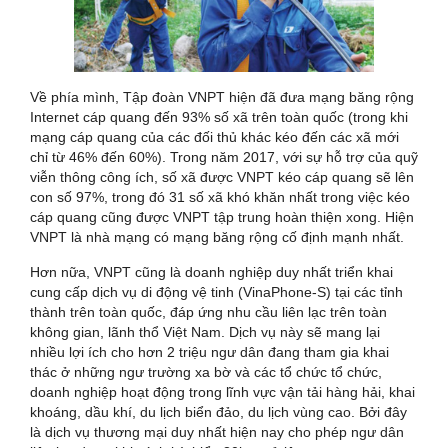
Về phía mình, Tập đoàn VNPT hiện đã đưa mạng băng rộng
Internet cáp quang đến 93% số xã trên toàn quốc (trong khi
mạng cáp quang của các đối thủ khác kéo đến các xã mới
chỉ từ 46% đến 60%). Trong năm 2017, với sự hỗ trợ của quỹ
viễn thông công ích, số xã được VNPT kéo cáp quang sẽ lên
con số 97%, trong đó 31 số xã khó khăn nhất trong việc kéo
cáp quang cũng được VNPT tập trung hoàn thiện xong. Hiện
VNPT là nhà mạng có mạng băng rộng cố định mạnh nhất.
Hơn nữa, VNPT cũng là doanh nghiệp duy nhất triển khai
cung cấp dịch vụ di động vệ tinh (VinaPhone-S) tại các tỉnh
thành trên toàn quốc, đáp ứng nhu cầu liên lạc trên toàn
không gian, lãnh thổ Việt Nam. Dịch vụ này sẽ mang lại
nhiều lợi ích cho hơn 2 triệu ngư dân đang tham gia khai
thác ở những ngư trường xa bờ và các tổ chức tổ chức,
doanh nghiệp hoạt động trong lĩnh vực vận tải hàng hải, khai
khoáng, dầu khí, du lịch biển đảo, du lịch vùng cao. Bởi đây
là dịch vụ thương mại duy nhất hiện nay cho phép ngư dân