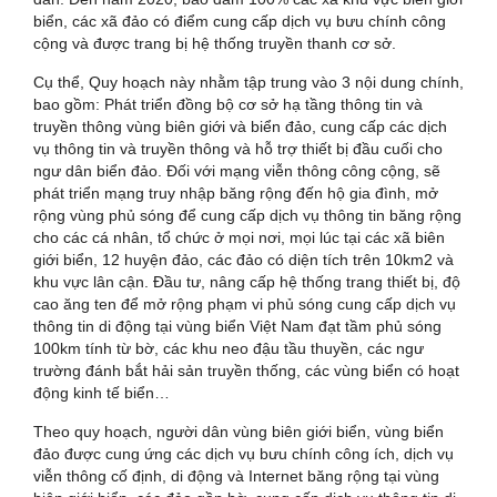
biển, các xã đảo có điểm cung cấp dịch vụ bưu chính công
cộng và được trang bị hệ thống truyền thanh cơ sở.
Cụ thể, Quy hoạch này nhằm tập trung vào 3 nội dung chính,
bao gồm: Phát triển đồng bộ cơ sở hạ tầng thông tin và
truyền thông vùng biên giới và biển đảo, cung cấp các dịch
vụ thông tin và truyền thông và hỗ trợ thiết bị đầu cuối cho
ngư dân biển đảo. Đối với mạng viễn thông công cộng, sẽ
phát triển mạng truy nhập băng rộng đến hộ gia đình, mở
rộng vùng phủ sóng để cung cấp dịch vụ thông tin băng rộng
cho các cá nhân, tổ chức ở mọi nơi, mọi lúc tại các xã biên
giới biển, 12 huyện đảo, các đảo có diện tích trên 10km2 và
khu vực lân cận. Đầu tư, nâng cấp hệ thống trang thiết bị, độ
cao ăng ten để mở rộng phạm vi phủ sóng cung cấp dịch vụ
thông tin di động tại vùng biển Việt Nam đạt tầm phủ sóng
100km tính từ bờ, các khu neo đậu tầu thuyền, các ngư
trường đánh bắt hải sản truyền thống, các vùng biển có hoạt
động kinh tế biển…
Theo quy hoạch, người dân vùng biên giới biển, vùng biển
đảo được cung ứng các dịch vụ bưu chính công ích, dịch vụ
viễn thông cố định, di động và Internet băng rộng tại vùng