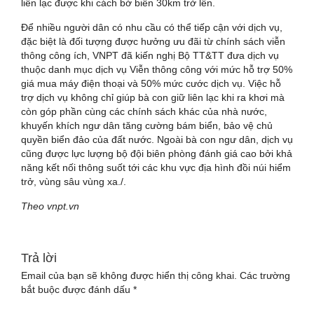
liên lạc được khi cách bờ biển 30km trở lên.
Để nhiều người dân có nhu cầu có thể tiếp cận với dịch vụ,
đặc biệt là đối tượng được hưởng ưu đãi từ chính sách viễn
thông công ích, VNPT đã kiến nghị Bộ TT&TT đưa dịch vụ
thuộc danh mục dịch vụ Viễn thông công với mức hỗ trợ 50%
giá mua máy điện thoại và 50% mức cước dịch vụ. Việc hỗ
trợ dịch vụ không chỉ giúp bà con giữ liên lạc khi ra khơi mà
còn góp phần cùng các chính sách khác của nhà nước,
khuyến khích ngư dân tăng cường bám biển, bảo vệ chủ
quyền biển đảo của đất nước. Ngoài bà con ngư dân, dịch vụ
cũng được lực lượng bộ đội biên phòng đánh giá cao bởi khả
năng kết nối thông suốt tới các khu vực địa hình đồi núi hiểm
trở, vùng sâu vùng xa./.
Theo vnpt.vn
Trả lời
Email của bạn sẽ không được hiển thị công khai.
Các trường
bắt buộc được đánh dấu
*