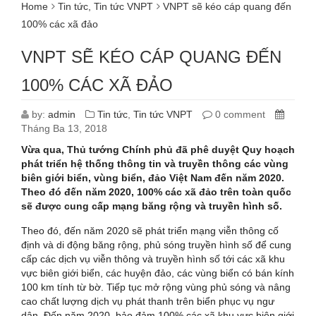
Home
Tin tức
,
Tin tức VNPT
VNPT sẽ kéo cáp quang đến
100% các xã đảo
VNPT SẼ KÉO CÁP QUANG ĐẾN
100% CÁC XÃ ĐẢO
by:
admin
Tin tức
,
Tin tức VNPT
0 comment
Tháng Ba 13, 2018
Vừa qua, Thủ tướng Chính phủ đã phê duyệt Quy hoạch
phát triển hệ thống thông tin và truyền thông các vùng
biên giới biển, vùng biển, đảo Việt Nam đến năm 2020.
Theo đó đến năm 2020, 100% các xã đảo trên toàn quốc
sẽ được cung cấp mạng băng rộng và truyền hình số.
Theo đó, đến năm 2020 sẽ phát triển mạng viễn thông cố
định và di động băng rộng, phủ sóng truyền hình số để cung
cấp các dịch vụ viễn thông và truyền hình số tới các xã khu
vực biên giới biển, các huyện đảo, các vùng biển có bán kính
100 km tính từ bờ. Tiếp tục mở rộng vùng phủ sóng và nâng
cao chất lượng dịch vụ phát thanh trên biển phục vụ ngư
dân. Đến năm 2020, bảo đảm 100% các xã khu vực biên giới