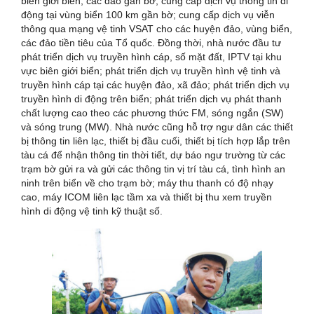
biên giới biển, các đảo gần bờ, cung cấp dịch vụ thông tin di
động tại vùng biển 100 km gần bờ; cung cấp dịch vụ viễn
thông qua mạng vệ tinh VSAT cho các huyện đảo, vùng biển,
các đảo tiền tiêu của Tổ quốc. Đồng thời, nhà nước đầu tư
phát triển dịch vụ truyền hình cáp, số mặt đất, IPTV tại khu
vực biên giới biển; phát triển dịch vụ truyền hình vệ tinh và
truyền hình cáp tại các huyện đảo, xã đảo; phát triển dịch vụ
truyền hình di động trên biển; phát triển dịch vụ phát thanh
chất lượng cao theo các phương thức FM, sóng ngắn (SW)
và sóng trung (MW). Nhà nước cũng hỗ trợ ngư dân các thiết
bị thông tin liên lạc, thiết bị đầu cuối, thiết bị tích hợp lắp trên
tàu cá để nhận thông tin thời tiết, dự báo ngư trường từ các
trạm bờ gửi ra và gửi các thông tin vị trí tàu cá, tình hình an
ninh trên biển về cho trạm bờ; máy thu thanh có độ nhạy
cao, máy ICOM liên lạc tầm xa và thiết bị thu xem truyền
hình di động vệ tinh kỹ thuật số.