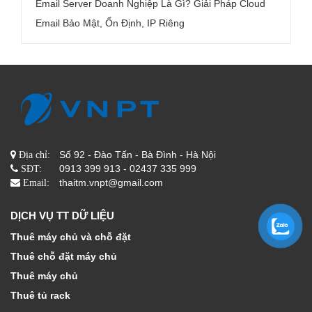
Email Server Doanh Nghiệp Là Gì? Giải Pháp Cloud
Email Bảo Mật, Ổn Định, IP Riêng
Số 92 - Đào Tấn - Bà Đình - Hà Nội
Địa chỉ:
0913 399 913 - 02437 335 999
SĐT:
thaitm.vnpt@gmail.com
Email:
DỊCH VỤ TT DỮ LIỆU
Thuê máy chủ và chỗ đặt
Thuê chỗ đặt máy chủ
Thuê máy chủ
Thuê tủ rack