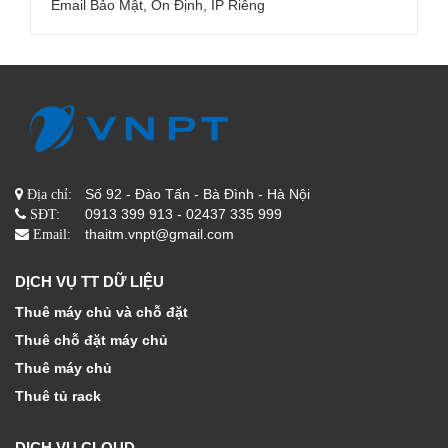
Email Bảo Mật, Ổn Định, IP Riêng
Số 92 - Đào Tấn - Bà Đình - Hà Nội
Địa chỉ:
0913 399 913 - 02437 335 999
SĐT:
thaitm.vnpt@gmail.com
Email:
DỊCH VỤ TT DỮ LIỆU
Thuê máy chủ và chỗ đặt
Thuê chỗ đặt máy chủ
Thuê máy chủ
Thuê tủ rack
DỊCH VỤ CLOUD