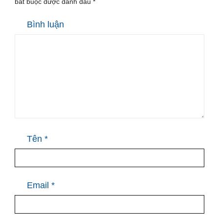
bắt buộc được đánh dấu
*
Bình luận
Tên
*
Email
*