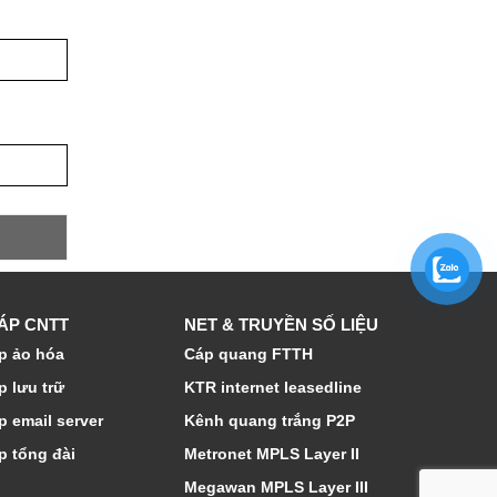
HÁP CNTT
NET & TRUYỀN SỐ LIỆU
p ảo hóa
Cáp quang FTTH
p lưu trữ
KTR internet leasedline
p email server
Kênh quang trắng P2P
p tổng đài
Metronet MPLS Layer II
Megawan MPLS Layer III