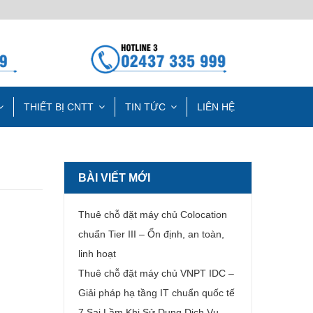
THIẾT BỊ CNTT
TIN TỨC
LIÊN HỆ
BÀI VIẾT MỚI
Thuê chỗ đặt máy chủ Colocation
chuẩn Tier III – Ổn định, an toàn,
linh hoạt
Thuê chỗ đặt máy chủ VNPT IDC –
Giải pháp hạ tầng IT chuẩn quốc tế
7 Sai Lầm Khi Sử Dụng Dịch Vụ