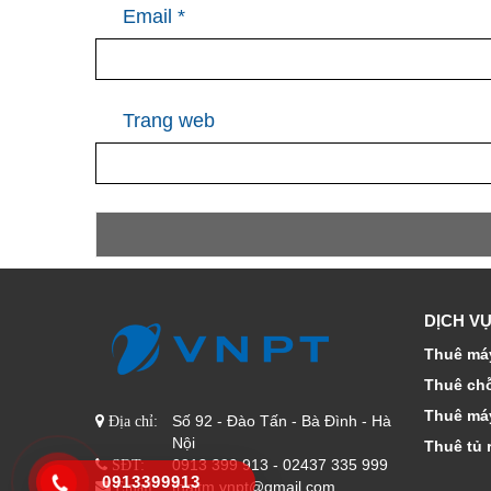
Email
*
Trang web
DỊCH VỤ
Thuê máy
Thuê ch
Thuê má
Số 92 - Đào Tấn - Bà Đình - Hà
Địa chỉ:
Nội
Thuê tủ 
0913 399 913 - 02437 335 999
SĐT:
0913399913
thaitm.vnpt@gmail.com
Email: