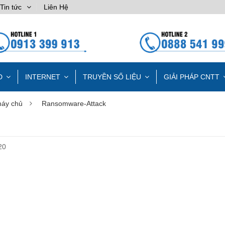
Tin tức
Liên Hệ
D
INTERNET
TRUYỀN SỐ LIỆU
GIẢI PHÁP CNTT
máy chủ
Ransomware-Attack
20