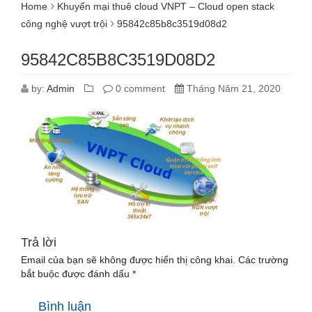
Home
Khuyến mại thuê cloud VNPT – Cloud open stack
công nghệ vượt trội
95842c85b8c3519d08d2
95842C85B8C3519D08D2
by:
Admin
0 comment
Tháng Năm 21, 2020
Trả lời
Email của bạn sẽ không được hiển thị công khai.
Các trường
bắt buộc được đánh dấu
*
Bình luận