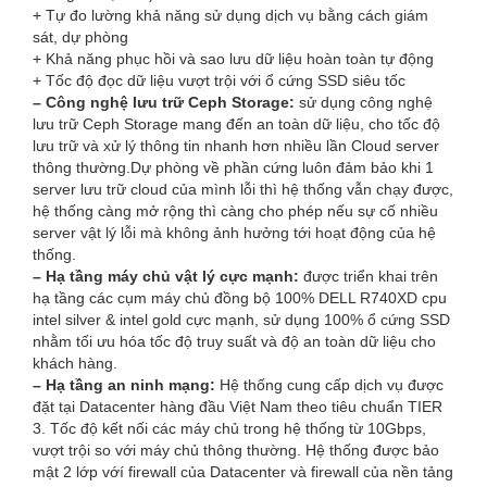
+ Tự đo lường khả năng sử dụng dịch vụ bằng cách giám
sát, dự phòng
+ Khả năng phục hồi và sao lưu dữ liệu hoàn toàn tự động
+ Tốc độ đọc dữ liệu vượt trội với ổ cứng SSD siêu tốc
– Công nghệ lưu trữ Ceph Storage:
sử dụng công nghệ
lưu trữ Ceph Storage mang đến an toàn dữ liệu, cho tốc độ
lưu trữ và xử lý thông tin nhanh hơn nhiều lần Cloud server
thông thường.Dự phòng về phần cứng luôn đảm bảo khi 1
server lưu trữ cloud của mình lỗi thì hệ thống vẫn chạy được,
hệ thống càng mở rộng thì càng cho phép nếu sự cố nhiều
server vật lý lỗi mà không ảnh hưởng tới hoạt động của hệ
thống.
– Hạ tầng máy chủ vật lý cực mạnh:
được triển khai trên
hạ tầng các cụm máy chủ đồng bộ 100% DELL R740XD cpu
intel silver & intel gold cực mạnh, sử dụng 100% ổ cứng SSD
nhằm tối ưu hóa tốc độ truy suất và độ an toàn dữ liệu cho
khách hàng.
– Hạ tầng an ninh mạng:
Hệ thống cung cấp dịch vụ được
đặt tại Datacenter hàng đầu Việt Nam theo tiêu chuẩn TIER
3. Tốc độ kết nối các máy chủ trong hệ thống từ 10Gbps,
vượt trội so với máy chủ thông thường. Hệ thống được bảo
mật 2 lớp vớí firewall của Datacenter và firewall của nền tảng