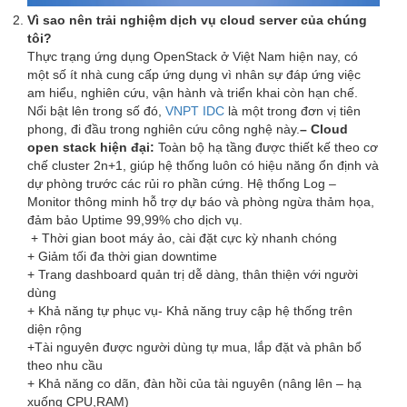
Vì sao nên trải nghiệm dịch vụ cloud server của chúng
tôi?
Thực trạng ứng dụng OpenStack ở Việt Nam hiện nay, có
một số ít nhà cung cấp ứng dụng vì nhân sự đáp ứng việc
am hiểu, nghiên cứu, vận hành và triển khai còn hạn chế.
Nổi bật lên trong số đó,
VNPT IDC
là một trong đơn vị tiên
phong, đi đầu trong nghiên cứu công nghệ này.
– Cloud
open stack hiện đại:
Toàn bộ hạ tầng được thiết kế theo cơ
chế cluster 2n+1, giúp hệ thống luôn có hiệu năng ổn định và
dự phòng trước các rủi ro phần cứng. Hệ thống Log –
Monitor thông minh hỗ trợ dự báo và phòng ngừa thảm họa,
đảm bảo Uptime 99,99% cho dịch vụ.
+ Thời gian boot máy ảo, cài đặt cực kỳ nhanh chóng
+ Giảm tối đa thời gian downtime
+ Trang dashboard quản trị dễ dàng, thân thiện với người
dùng
+ Khả năng tự phục vụ- Khả năng truy cập hệ thống trên
diện rộng
+Tài nguyên được người dùng tự mua, lắp đặt và phân bổ
theo nhu cầu
+ Khả năng co dãn, đàn hồi của tài nguyên (nâng lên – hạ
xuống CPU,RAM)