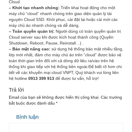
Cloud
– Khởi tạo nhanh chóng:
Triển khai hoạt động cho một
máy chủ “cloud” nhanh chóng trên giao diện quản lý tài
nguyên Cloud SSD. Khôi phục, cài đặt lại hoặc cài mới các
máy chủ ảo nhanh chóng và dễ dàng.
– Toàn quyền quản trị:
Người dùng có toàn quyền quản trị
Cloud server sau khi được kích hoạt thành công (Quyền
Shutdown, Reboot, Pause, Reinstall…) .
– Bảo mật nâng cao:
sử dụng hệ thống bảo mật nhiều tầng,
lớp mới nhất, đảm cho máy chủ ảo trên “cloud” được bảo vệ
toàn thời gian trên đối với cả dòng dữ liệu ra/vào trên hệ
thống khi giao tiếp với hệ thống bên ngoài.Để biết rõ hơn chi
tiết về các khuyến mại cloud VNPT, Quý khách vui lòng liên
hệ hotline
0913 399 913
để được tư vấn, hỗ trợ!
Trả lời
Email của bạn sẽ không được hiển thị công khai.
Các trường
bắt buộc được đánh dấu
*
Bình luận