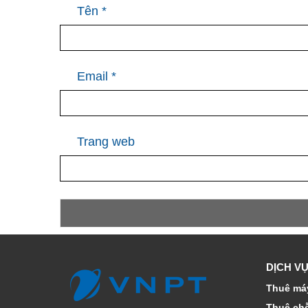
Tên
*
Email
*
Trang web
DỊCH VỤ
Thuê máy
Thuê ch