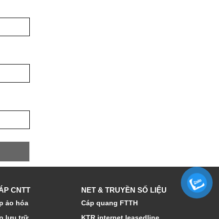
HÁP CNTT
NET & TRUYỀN SỐ LIỆU
p ảo hóa
Cáp quang FTTH
p lưu trữ
KTR internet leasedline