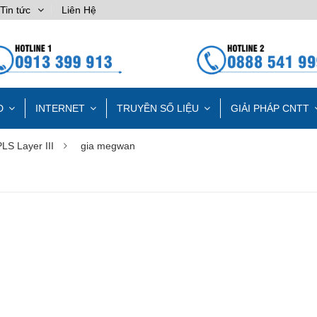
Tin tức
Liên Hệ
D
INTERNET
TRUYỀN SỐ LIỆU
GIẢI PHÁP CNTT
LS Layer III
gia megwan