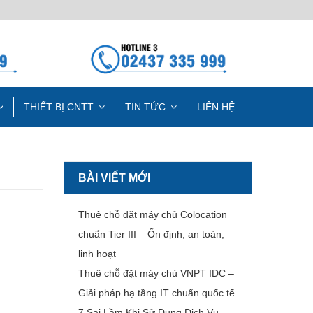
THIẾT BỊ CNTT
TIN TỨC
LIÊN HỆ
BÀI VIẾT MỚI
Thuê chỗ đặt máy chủ Colocation
chuẩn Tier III – Ổn định, an toàn,
linh hoạt
Thuê chỗ đặt máy chủ VNPT IDC –
Giải pháp hạ tầng IT chuẩn quốc tế
7 Sai Lầm Khi Sử Dụng Dịch Vụ