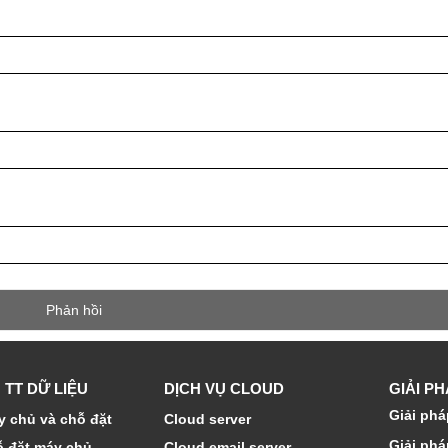
 TT DỮ LIỆU
DỊCH VỤ CLOUD
GIẢI P
Giải phá
 chủ và chỗ đặt
Cloud server
Giải phá
ỗ đặt máy chủ
Cloud email server