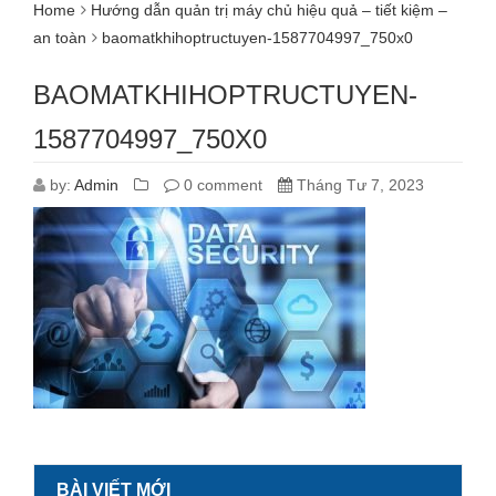
Home
Hướng dẫn quản trị máy chủ hiệu quả – tiết kiệm –
an toàn
baomatkhihoptructuyen-1587704997_750x0
BAOMATKHIHOPTRUCTUYEN-
1587704997_750X0
by:
Admin
0 comment
Tháng Tư 7, 2023
BÀI VIẾT MỚI