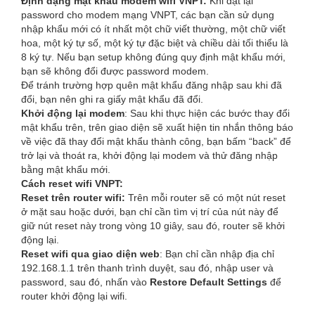
Định dạng mật khẩu modem wifi VNPT:
Khi đặt lại
password cho modem mạng VNPT, các bạn cần sử dụng
nhập khẩu mới có ít nhất một chữ viết thường, một chữ viết
hoa, một ký tự số, một ký tự đặc biệt và chiều dài tối thiểu là
8 ký tự. Nếu bạn setup không đúng quy định mật khẩu mới,
bạn sẽ không đổi được password modem.
Để tránh trường hợp quên mật khẩu đăng nhập sau khi đã
đổi, bạn nên ghi ra giấy mật khẩu đã đổi.
Khởi động lại modem
: Sau khi thực hiện các bước thay đổi
mật khẩu trên, trên giao diện sẽ xuất hiện tin nhắn thông báo
về việc đã thay đổi mật khẩu thành công, bạn bấm “back” để
trở lại và thoát ra, khởi động lại modem và thử đăng nhập
bằng mật khẩu mới.
Cách reset wifi VNPT:
Reset trên router wifi:
Trên mỗi router sẽ có một nút reset
ở mặt sau hoặc dưới, bạn chỉ cần tìm vị trí của nút này để
giữ nút reset này trong vòng 10 giây, sau đó, router sẽ khởi
động lại.
Reset wifi qua giao diện web
: Bạn chỉ cần nhập địa chỉ
192.168.1.1 trên thanh trình duyệt, sau đó, nhập user và
password, sau đó, nhấn vào
Restore Default Settings
để
router khởi động lại wifi.