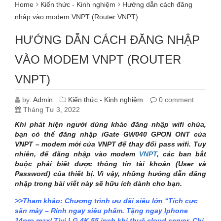
Home
Kiến thức - Kinh nghiệm
Hướng dẫn cách đăng
nhập vào modem VNPT (Router VNPT)
HƯỚNG DẪN CÁCH ĐĂNG NHẬP
VÀO MODEM VNPT (ROUTER
VNPT)
by:
Admin
Kiến thức - Kinh nghiệm
0 comment
Tháng Tư 3, 2022
Khi phát hiện người dùng khác đăng nhập wifi chùa,
bạn có thể đăng nhập iGate GW040 GPON ONT của
VNPT – modem mới của VNPT để thay đổi pass wifi. Tuy
nhiên, để đăng nhậ
p
vào modem
VNPT
, các ban bắt
buộc phải biết được thông tin tài khoản (User và
Password) của thiết bị. Vì vậy, những hướng dẫn đăng
nhập trong bài viết này sẽ hữu ích dành cho bạn.
>>Tham khảo: Chương trình ưu đãi siêu lớn “Tích cực
săn mây – Rinh ngay siêu phẩm. Tặng ngay Iphone
14pro max/ Tivi LG 4K 55 inch khi thuê cloud server. Chi