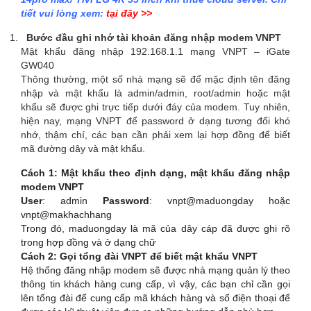
tiết vui lòng xem:
tại đây >>
Bước đầu ghi nhớ tài khoản đăng nhập modem VNPT
Mật khẩu đăng nhập 192.168.1.1 mạng VNPT – iGate
GW040
Thông thường, một số nhà mạng sẽ để mặc định tên đăng
nhập và mật khẩu là admin/admin, root/admin hoặc mật
khẩu sẽ được ghi trực tiếp dưới đáy của modem. Tuy nhiên,
hiện nay, mạng VNPT để password ở dạng tương đối khó
nhớ, thậm chí, các bạn cần phải xem lại hợp đồng để biết
mã đường dây và mật khẩu.
Cách 1: Mật khẩu theo định dạng, mật khẩu đăng nhập
modem VNPT
User
: admin
Password
: vnpt@maduongday hoặc
vnpt@makhachhang
Trong đó, maduongday là mã của dây cáp đã được ghi rõ
trong hợp đồng và ở dạng chữ
Cách 2: Gọi tổng đài VNPT để biết mật khẩu VNPT
Hệ thống đăng nhập modem sẽ được nhà mạng quản lý theo
thông tin khách hàng cung cấp, vì vậy, các bạn chỉ cần gọi
lên tổng đài để cung cấp mã khách hàng và số điện thoại để