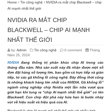
Home
Tin công nghệ
NVIDIA ra mắt chip Blackwell – chip
AI mạnh nhất thế giới
NVIDIA RA MẮT CHIP
BLACKWELL – CHIP AI MẠNH
NHẤT THẾ GIỚI
by:
Admin
Tin công nghệ
0 comment
Tháng
Năm 25, 2024
NVIDIA
đang thống trị phân khúc chip AI trong các
tháng đầu năm. Nhà sản xuất này đã nhận được một số
đơn đặt hàng số lượng lớn, bao gồm cả trực tiếp và gián
tiếp, từ các gã khổng lồ công nghệ. Đây đồng thời cũng
là những khách hàng lớn nhất của NVIDIA. Gã khổng lồ”
ngành công nghiệp chip Nvidia một lần nữa vượt qua
giới hạn khi tung ra “chip AI mạnh nhất thế giới” có tên
Blackwell. Con chip đột phá này hứa hẹn là bước nhảy
vọt về hiệu suất và hiệu quả của AI.
Blackwell là chip AI mạnh mẽ nhất thế giới với nhiều tính