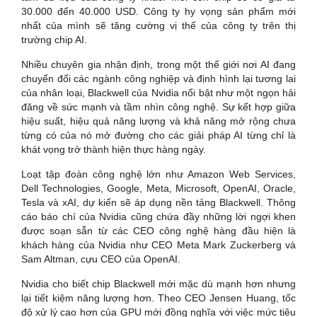
30.000 đến 40.000 USD. Công ty hy vọng sản phẩm mới
nhất của mình sẽ tăng cường vị thế của công ty trên thị
trường chip AI.
Nhiều chuyên gia nhận định, trong một thế giới nơi AI đang
chuyển đổi các ngành công nghiệp và định hình lại tương lai
của nhân loại, Blackwell của Nvidia nổi bật như một ngọn hải
đăng về sức mạnh và tầm nhìn công nghệ. Sự kết hợp giữa
hiệu suất, hiệu quả năng lượng và khả năng mở rộng chưa
từng có của nó mở đường cho các giải pháp AI từng chỉ là
khát vọng trở thành hiện thực hàng ngày.
Loạt tập đoàn công nghệ lớn như Amazon Web Services,
Dell Technologies, Google, Meta, Microsoft, OpenAI, Oracle,
Tesla và xAI, dự kiến sẽ áp dụng nền tảng Blackwell. Thông
cáo báo chí của Nvidia cũng chứa đầy những lời ngợi khen
được soạn sẵn từ các CEO công nghệ hàng đầu hiện là
khách hàng của Nvidia như CEO Meta Mark Zuckerberg và
Sam Altman, cựu CEO của OpenAI.
Nvidia cho biết chip Blackwell mới mặc dù mạnh hơn nhưng
lại tiết kiệm năng lượng hơn. Theo CEO Jensen Huang, tốc
độ xử lý cao hơn của GPU mới đồng nghĩa với việc mức tiêu