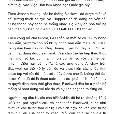
giới thiệu vào Viện Hàn lâm Khoa học Quốc gia Mỹ.
Theo Jensen Huang, các hệ thống Blackwell đã được thiết kế
để “tương thích ngược” với Hoppers để dễ dàng chuyển đổi
từ hệ thống này sang hệ thống khác. Bộ xử lý đồ họa thế hệ
tiếp theo dự kiến có giá từ 30.000-
40.000 USD
/chiếc.
Theo công bố của Nvidia, GPU sắp ra mắt sẽ có 208 tỷ bóng
bán dẫn, vượt xa con số 80 tỷ bóng bán dẫn mà GPU H100
hàng đầu hiện nay có. Ông Huang tuyên bố đây là GPU tiên
tiến nhất đang được sản xuất. Con chip thế hệ tiếp theo thực
hiện một số tác vụ nhanh hơn 30 lần so với thế hệ tiền
nhiệm. Điều này có nghĩa là các ứng dụng AI chạy trên
Blackwell có thể xử lý dữ liệu và thực hiện các phép tính
phức tạp với tốc độ mà trước đây được cho là không thể đạt
được. Cho dù đó là thuật toán học sâu, phân tích dữ liệu hay
ra quyết định theo thời gian thực, Blackwell đều hỗ trợ các hệ
thống AI hoạt động với tốc độ và sự linh hoạt chưa từng có.
Người đứng đầu Nvidia cho biết Nvidia đã bỏ ra khoảng 10 tỷ
USD chi phí nghiên cứu và phát triển Blackwell, cũng như
thiết kế các trung tâm dữ liệu và tích hợp nó vào các trung
tâm dữ liệu của công ty khác. Mỗi con chip sẽ có giá từ