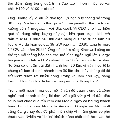
thụ điện năng trong quá trình đào tạo ít hơn nhiều so với
chip H100 và A100 trước đó.
Ông Huang lấy ví dụ về đào tạo 1,8 nghìn tỷ thông số trong
90 ngày, Nvidia đã có thể giảm 15 megawatt ở thế hệ trước
xuống còn 4 megawatt với Blackwell. Vị CEO cho hay hiệu
quả sử dụng năng lượng này đặc biệt quan trọng khi “xét
đến thực tế là mức tiêu thụ điện năng của các trung tâm dữ
liệu ở Mỹ dự kiến sẽ đạt 35 GW vào năm 2030, tăng từ mức
17 GW vào năm 2022”. Ông nói thêm rằng Blackwell cũng có
thể tạo mã thông báo cho các mô hình ngôn ngữ lớn (Large
language models – LLM) nhanh hơn 30 lần so với trước đây:
“Không có gì trên trái đất nhanh hơn 30 lần, vì vậy thực tế là
chúng tôi làm cho nó nhanh hơn 30 lần cho thấy chúng tôi đã
tiết kiệm được rất nhiều năng lượng khi làm như vậy, năng
lượng ít hơn 30 lần để tạo ra cùng một mã thông báo”.
Trong một ngành mà quy mô là vấn đề quan trọng và công
nghệ mới nhanh chóng lỗi thời, việc giữ vững vị trí dẫn đầu
sẽ là một cuộc đua tốn kém của Nvidia.Ngay cả những khách
hàng lớn nhất của Nvidia là Amazon, Google và Microsoft
cũng đang chạy đua để phát triển chip AI nhằm giảm sự phụ
thuộc vào Nvidia và “khóa” khách hàng chặt chẽ hơn vào hệ