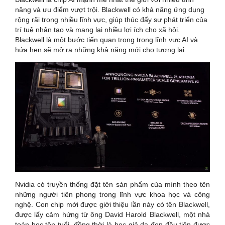
năng và ưu điểm vượt trội. Blackwell có khả năng ứng dụng
rộng rãi trong nhiều lĩnh vực, giúp thúc đẩy sự phát triển của
trí tuệ nhân tạo và mang lại nhiều lợi ích cho xã hội.
Blackwell là một bước tiến quan trọng trong lĩnh vực AI và
hứa hẹn sẽ mở ra những khả năng mới cho tương lai.
Nvidia có truyền thống đặt tên sản phẩm của mình theo tên
những người tiên phong trong lĩnh vực khoa học và công
nghệ. Con chip mới được giới thiệu lần này có tên Blackwell,
được lấy cảm hứng từ ông David Harold Blackwell, một nhà
toán học tên tuổi, đồng thời là học giả da đen đầu tiên được