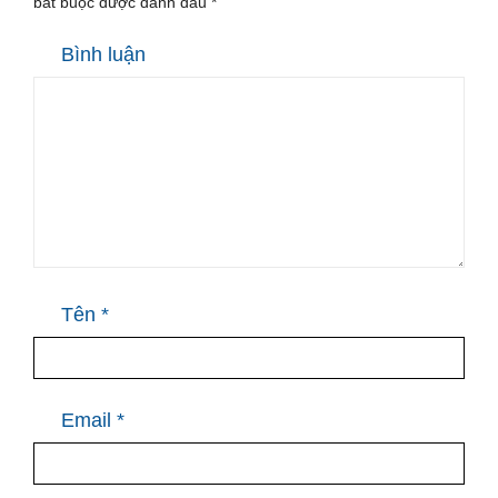
bắt buộc được đánh dấu
*
Bình luận
Tên
*
Email
*