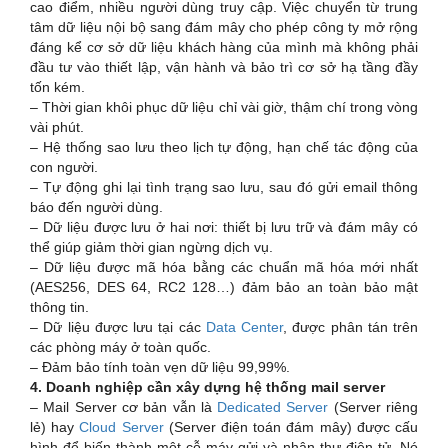
cao điểm, nhiều người dùng truy cập. Việc chuyển từ trung
tâm dữ liệu nội bộ sang đám mây cho phép công ty mở rộng
đáng kể cơ sở dữ liệu khách hàng của mình mà không phải
đầu tư vào thiết lập, vận hành và bảo trì cơ sở hạ tầng đầy
tốn kém.
– Thời gian khôi phục dữ liệu chỉ vài giờ, thậm chí trong vòng
vài phút.
– Hệ thống sao lưu theo lịch tự động, hạn chế tác động của
con người.
– Tự động ghi lại tình trạng sao lưu, sau đó gửi email thông
báo đến người dùng.
– Dữ liệu được lưu ở hai nơi: thiết bị lưu trữ và đám mây có
thể giúp giảm thời gian ngừng dịch vụ.
– Dữ liệu được mã hóa bằng các chuẩn mã hóa mới nhất
(AES256, DES 64, RC2 128…) đảm bảo an toàn bảo mật
thông tin.
– Dữ liệu được lưu tại các
Data Center
, được phân tán trên
các phòng máy ở toàn quốc.
– Đảm bảo tính toàn vẹn dữ liệu 99,99%.
4. Doanh nghiệp cần xây dựng hệ thống mail server
– Mail Server cơ bản vẫn là
Dedicated Server
(Server riêng
lẻ) hay
Cloud Server
(Server điện toán đám mây) được cấu
hình để biến thành một cỗ máy gửi và nhận thư điện tử. Nó