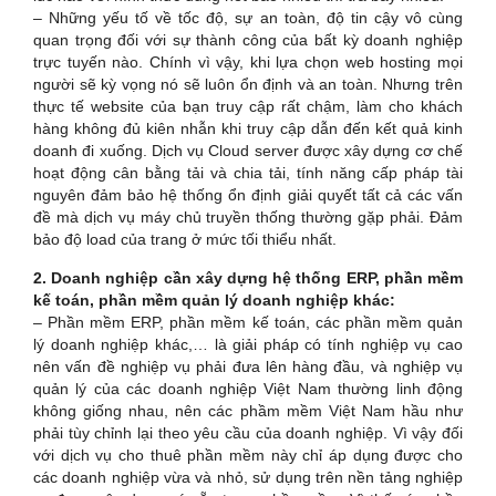
– Những yếu tố về tốc độ, sự an toàn, độ tin cậy vô cùng
quan trọng đối với sự thành công của bất kỳ doanh nghiệp
trực tuyến nào. Chính vì vậy, khi lựa chọn web hosting mọi
người sẽ kỳ vọng nó sẽ luôn ổn định và an toàn. Nhưng trên
thực tế website của bạn truy cập rất chậm, làm cho khách
hàng không đủ kiên nhẫn khi truy cập dẫn đến kết quả kinh
doanh đi xuống. Dịch vụ Cloud server được xây dựng cơ chế
hoạt động cân bằng tải và chia tải, tính năng cấp pháp tài
nguyên đảm bảo hệ thống ổn định giải quyết tất cả các vấn
đề mà dịch vụ máy chủ truyền thống thường gặp phải. Đảm
bảo độ load của trang ở mức tối thiểu nhất.
2. Doanh nghiệp cần xây dựng hệ thống ERP, phần mềm
kế toán, phần mềm quản lý doanh nghiệp khác:
– Phần mềm ERP, phần mềm kế toán, các phần mềm quản
lý doanh nghiệp khác,… là giải pháp có tính nghiệp vụ cao
nên vấn đề nghiệp vụ phải đưa lên hàng đầu, và nghiệp vụ
quản lý của các doanh nghiệp Việt Nam thường linh động
không giống nhau, nên các phầm mềm Việt Nam hầu như
phải tùy chỉnh lại theo yêu cầu của doanh nghiệp. Vì vậy đối
với dịch vụ cho thuê phần mềm này chỉ áp dụng được cho
các doanh nghiệp vừa và nhỏ, sử dụng trên nền tảng nghiệp