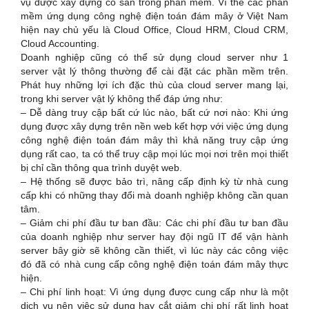
vụ được xây dựng có sẵn trong phần mềm. Vì thế các phần
mềm ứng dụng công nghệ điện toán đám mây ở Việt Nam
hiện nay chủ yếu là Cloud Office, Cloud HRM, Cloud CRM,
Cloud Accounting.
Doanh nghiệp cũng có thể sử dụng cloud server như 1
server vật lý thông thường để cài đặt các phần mềm trên.
Phát huy những lợi ích đặc thù của cloud server mang lại,
trong khi server vật lý không thể đáp ứng như:
– Dễ dàng truy cập bất cứ lúc nào, bất cứ nơi nào: Khi ứng
dụng được xây dựng trên nền web kết hợp với việc ứng dụng
công nghệ điện toán đám mây thì khả năng truy cập ứng
dụng rất cao, ta có thể truy cập mọi lúc mọi nơi trên mọi thiết
bị chỉ cần thông qua trình duyệt web.
– Hệ thống sẽ được bảo trì, nâng cấp định kỳ từ nhà cung
cấp khi có những thay đổi mà doanh nghiệp không cần quan
tâm.
– Giảm chi phí đầu tư ban đầu: Các chi phí đầu tư ban đầu
của doanh nghiệp như server hay đội ngũ IT để vận hành
server bây giờ sẽ không cần thiết, vì lúc này các công việc
đó đã có nhà cung cấp công nghệ điện toán đám mây thực
hiện.
– Chi phí linh hoạt: Vì ứng dụng được cung cấp như là một
dịch vụ nên việc sử dụng hay cắt giảm chi phí rất linh hoạt