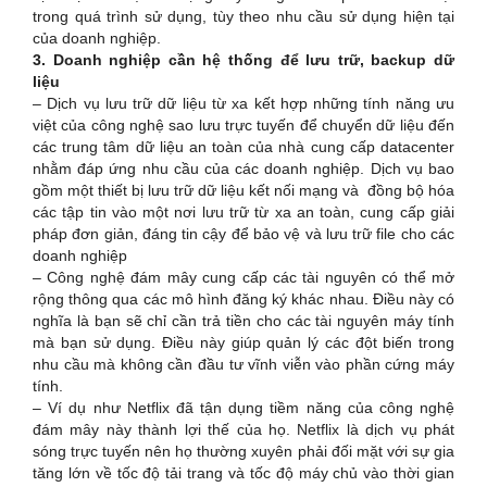
trong quá trình sử dụng, tùy theo nhu cầu sử dụng hiện tại
của doanh nghiệp.
3. Doanh nghiệp cần hệ thống để lưu trữ, backup dữ
liệu
– Dịch vụ lưu trữ dữ liệu từ xa kết hợp những tính năng ưu
việt của công nghệ sao lưu trực tuyến để chuyển dữ liệu đến
các trung tâm dữ liệu an toàn của nhà cung cấp datacenter
nhằm đáp ứng nhu cầu của các doanh nghiệp. Dịch vụ bao
gồm một thiết bị lưu trữ dữ liệu kết nối mạng và đồng bộ hóa
các tập tin vào một nơi lưu trữ từ xa an toàn, cung cấp giải
pháp đơn giản, đáng tin cậy để bảo vệ và lưu trữ file cho các
doanh nghiệp
– Công nghệ đám mây cung cấp các tài nguyên có thể mở
rộng thông qua các mô hình đăng ký khác nhau. Điều này có
nghĩa là bạn sẽ chỉ cần trả tiền cho các tài nguyên máy tính
mà bạn sử dụng. Điều này giúp quản lý các đột biến trong
nhu cầu mà không cần đầu tư vĩnh viễn vào phần cứng máy
tính.
– Ví dụ như Netflix đã tận dụng tiềm năng của công nghệ
đám mây này thành lợi thế của họ. Netflix là dịch vụ phát
sóng trực tuyến nên họ thường xuyên phải đối mặt với sự gia
tăng lớn về tốc độ tải trang và tốc độ máy chủ vào thời gian