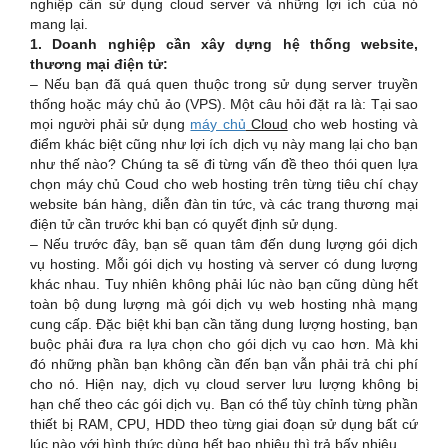
nghiệp cần sử dụng cloud server và những lợi ích của nó
mang lại.
1. Doanh nghiệp cần xây dựng hệ thống website,
thương mại điện tử:
– Nếu bạn đã quá quen thuộc trong sử dụng server truyền
thống hoặc máy chủ ảo (VPS). Một câu hỏi đặt ra là: Tại sao
mọi người phải sử dụng
máy chủ
Cloud
cho web hosting và
điểm khác biệt cũng như lợi ích dịch vụ này mang lại cho bạn
như thế nào? Chúng ta sẽ đi từng vấn đề theo thói quen lựa
chọn máy chủ Coud cho web hosting trên từng tiêu chí chạy
website bán hàng, diễn đàn tin tức, và các trang thương mại
điện tử cần trước khi bạn có quyết định sử dụng.
– Nếu trước đây, bạn sẽ quan tâm đến dung lượng gói dịch
vụ hosting. Mỗi gói dịch vụ hosting và server có dung lượng
khác nhau. Tuy nhiên không phải lúc nào bạn cũng dùng hết
toàn bộ dung lượng mà gói dịch vụ web hosting nhà mạng
cung cấp. Đặc biệt khi bạn cần tăng dung lượng hosting, bạn
buộc phải đưa ra lựa chọn cho gói dịch vụ cao hơn. Mà khi
đó những phần bạn không cần đến bạn vẫn phải trả chi phí
cho nó. Hiện nay, dịch vụ cloud server lưu lượng không bị
hạn chế theo các gói dịch vụ. Bạn có thể tùy chỉnh từng phần
thiết bị RAM, CPU, HDD theo từng giai đoạn sử dụng bất cứ
lúc nào với hình thức dùng hết bao nhiêu thì trả bấy nhiêu.