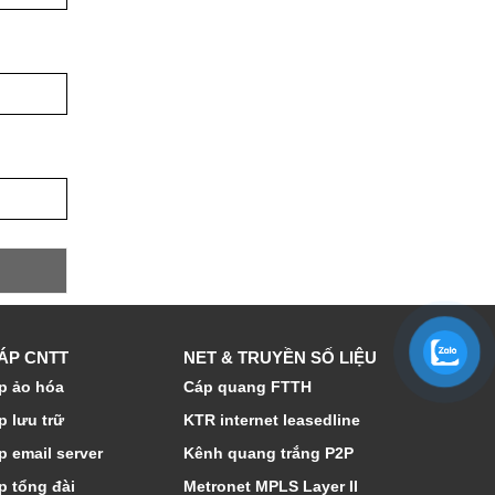
HÁP CNTT
NET & TRUYỀN SỐ LIỆU
p ảo hóa
Cáp quang FTTH
p lưu trữ
KTR internet leasedline
p email server
Kênh quang trắng P2P
p tổng đài
Metronet MPLS Layer II