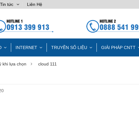
Tin tức
Liên Hệ
D
INTERNET
TRUYỀN SỐ LIỆU
GIẢI PHÁP CNTT
ý khi lựa chọn
cloud 111
20