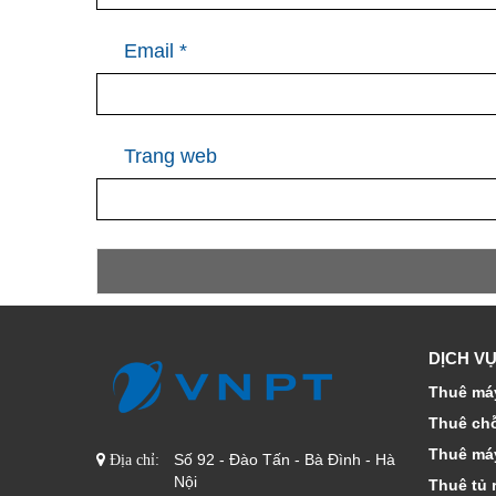
Email
*
Trang web
DỊCH VỤ
Thuê máy
Thuê ch
Thuê má
Số 92 - Đào Tấn - Bà Đình - Hà
Địa chỉ:
Nội
Thuê tủ 