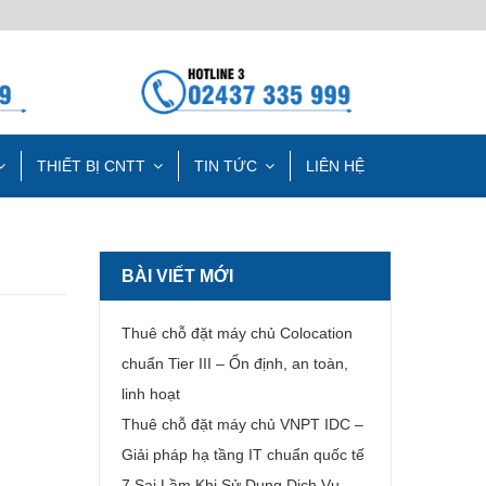
THIẾT BỊ CNTT
TIN TỨC
LIÊN HỆ
BÀI VIẾT MỚI
Thuê chỗ đặt máy chủ Colocation
chuẩn Tier III – Ổn định, an toàn,
linh hoạt
Thuê chỗ đặt máy chủ VNPT IDC –
Giải pháp hạ tầng IT chuẩn quốc tế
7 Sai Lầm Khi Sử Dụng Dịch Vụ