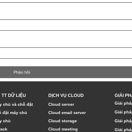
 TT DỮ LIỆU
DỊCH VỤ CLOUD
GIẢI P
Giải phá
 chủ và chỗ đặt
Cloud server
Giải phá
ỗ đặt máy chủ
Cloud email server
y chủ
Cloud storage
Giải phá
rack
Cloud meeting
Giải phá