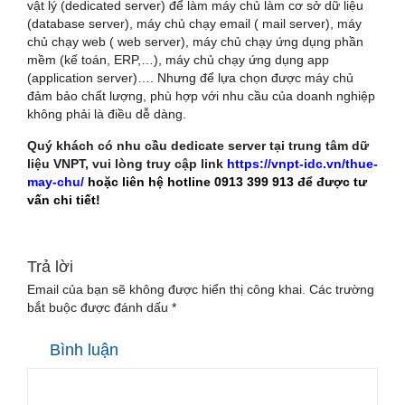
vật lý (dedicated server) để làm máy chủ làm cơ sở dữ liệu
(database server), máy chủ chạy email ( mail server), máy
chủ chạy web ( web server), máy chủ chạy ứng dụng phần
mềm (kế toán, ERP,…), máy chủ chạy ứng dụng app
(application server)…. Nhưng để lựa chọn được máy chủ
đảm bảo chất lượng, phù hợp với nhu cầu của doanh nghiệp
không phải là điều dễ dàng.
Quý khách có nhu cầu dedicate server tại trung tâm dữ
liệu VNPT, vui lòng truy cập link
https://vnpt-idc.vn/thue-
may-chu/
hoặc liên hệ hotline 0913 399 913 để được tư
vấn chi tiết!
Trả lời
Email của bạn sẽ không được hiển thị công khai.
Các trường
bắt buộc được đánh dấu
*
Bình luận