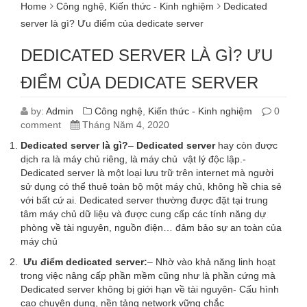
Home
Công nghệ
,
Kiến thức - Kinh nghiệm
Dedicated
server là gì? Ưu điểm của dedicate server
DEDICATED SERVER LÀ GÌ? ƯU
ĐIỂM CỦA DEDICATE SERVER
by:
Admin
Công nghệ
,
Kiến thức - Kinh nghiệm
0
comment
Tháng Năm 4, 2020
Dedicated server là gì?
–
Dedicated server
hay còn được
dịch ra là máy chủ riêng, là máy chủ vật lý độc lập.-
Dedicated server là một loại lưu trữ trên internet mà người
sử dụng có thể thuê toàn bộ một máy chủ, không hề chia sẻ
với bất cứ ai. Dedicated server thường được đặt tại trung
tâm máy chủ dữ liệu và được cung cấp các tính năng dự
phòng về tài nguyên, nguồn điện… đảm bảo sự an toàn của
máy chủ
Ưu điểm dedicated server:
– Nhờ vào khả năng linh hoạt
trong việc nâng cấp phần mềm cũng như là phần cứng mà
Dedicated server không bị giới hạn về tài nguyên- Cấu hình
cao chuyên dụng, nền tảng network vững chắc