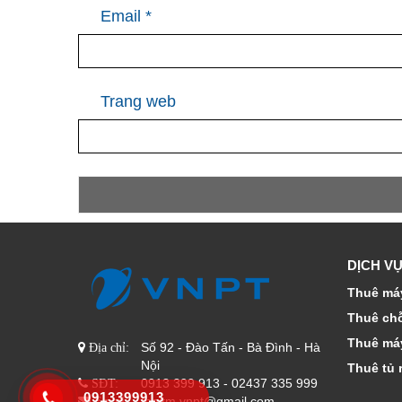
Email
*
Trang web
DỊCH VỤ
Thuê máy
Thuê ch
Thuê má
Số 92 - Đào Tấn - Bà Đình - Hà
Địa chỉ:
Nội
Thuê tủ 
0913 399 913 - 02437 335 999
SĐT:
0913399913
thaitm.vnpt@gmail.com
Email: