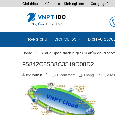
Giới thiệu
Kiến thức – Kinh nghiệm
Công nghệ
TRANG CHỦ
DỊCH VỤ IDC
DỊCH VỤ CLOU
Home
Cloud Open stack là gì? Ưu điểm cloud ser
95842C85B8C3519D08D2
by:
Admin
0 comment
Tháng Tư 28, 2020