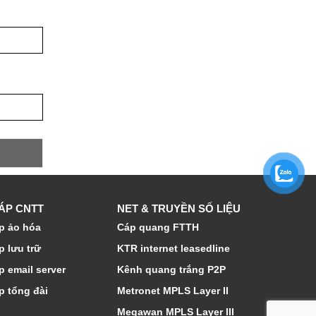
HÁP CNTT
NET & TRUYỀN SỐ LIỆU
p ảo hóa
Cáp quang FTTH
p lưu trữ
KTR internet leasedline
p email server
Kênh quang trắng P2P
p tổng đài
Metronet MPLS Layer II
Megawan MPLS Layer III