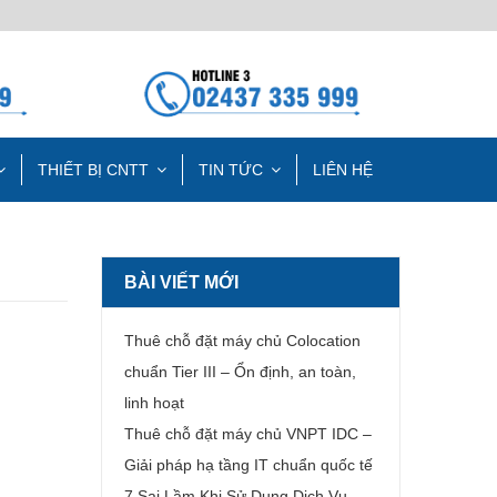
THIẾT BỊ CNTT
TIN TỨC
LIÊN HỆ
BÀI VIẾT MỚI
Thuê chỗ đặt máy chủ Colocation
chuẩn Tier III – Ổn định, an toàn,
linh hoạt
Thuê chỗ đặt máy chủ VNPT IDC –
Giải pháp hạ tầng IT chuẩn quốc tế
7 Sai Lầm Khi Sử Dụng Dịch Vụ