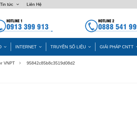
Tin tức
Liên Hệ
D
INTERNET
TRUYỀN SỐ LIỆU
GIẢI PHÁP CNTT
ver VNPT
95842c85b8c3519d08d2