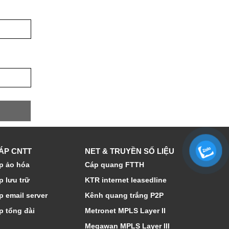
HÁP CNTT
NET & TRUYỀN SỐ LIỆU
p ảo hóa
Cáp quang FTTH
p lưu trữ
KTR internet leasedline
p email server
Kênh quang trắng P2P
p tổng đài
Metronet MPLS Layer II
Megawan MPLS Layer III