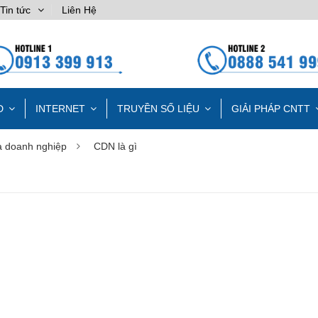
Tin tức
Liên Hệ
D
INTERNET
TRUYỀN SỐ LIỆU
GIẢI PHÁP CNTT
a doanh nghiệp
CDN là gì