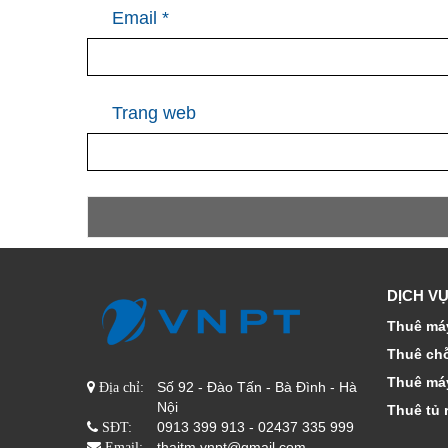
Email
*
Trang web
DỊCH VỤ
Thuê máy
Thuê ch
Thuê má
Số 92 - Đào Tấn - Bà Đình - Hà
Địa chỉ:
Nội
Thuê tủ 
0913 399 913 - 02437 335 999
SĐT:
thaitm.vnpt@gmail.com
Email: