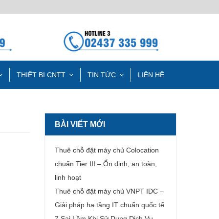
THIẾT BỊ CNTT
TIN TỨC
LIÊN HỆ
BÀI VIẾT MỚI
Thuê chỗ đặt máy chủ Colocation
chuẩn Tier III – Ổn định, an toàn,
linh hoạt
Thuê chỗ đặt máy chủ VNPT IDC –
Giải pháp hạ tầng IT chuẩn quốc tế
7 Sai Lầm Khi Sử Dụng Dịch Vụ