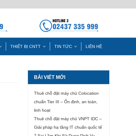
THIẾT BỊ CNTT
TIN TỨC
LIÊN HỆ
BÀI VIẾT MỚI
Thuê chỗ đặt máy chủ Colocation
chuẩn Tier III – Ổn định, an toàn,
linh hoạt
Thuê chỗ đặt máy chủ VNPT IDC –
Giải pháp hạ tầng IT chuẩn quốc tế
7 Sai Lầm Khi Sử Dụng Dịch Vụ