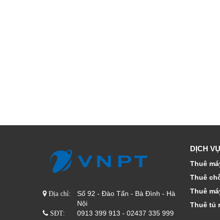
DỊCH VỤ
Thuê máy
Thuê ch
Thuê má
Số 92 - Đào Tấn - Bà Đình - Hà
Địa chỉ:
Nội
Thuê tủ 
0913 399 913 - 02437 335 999
SĐT: