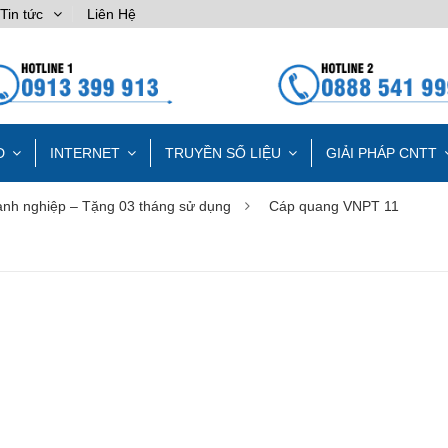
Tin tức
Liên Hệ
D
INTERNET
TRUYỀN SỐ LIỆU
GIẢI PHÁP CNTT
nh nghiệp – Tặng 03 tháng sử dụng
Cáp quang VNPT 11