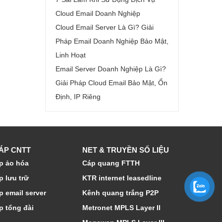
Cloud Email Doanh Nghiệp
Cloud Email Server Là Gì? Giải
Pháp Email Doanh Nghiệp Bảo Mật,
Linh Hoạt
Email Server Doanh Nghiệp Là Gì?
Giải Pháp Cloud Email Bảo Mật, Ổn
Định, IP Riêng
HÁP CNTT
NET & TRUYỀN SỐ LIỆU
p ảo hóa
Cáp quang FTTH
p lưu trữ
KTR internet leasedline
p email server
Kênh quang trắng P2P
p tổng đài
Metronet MPLS Layer II