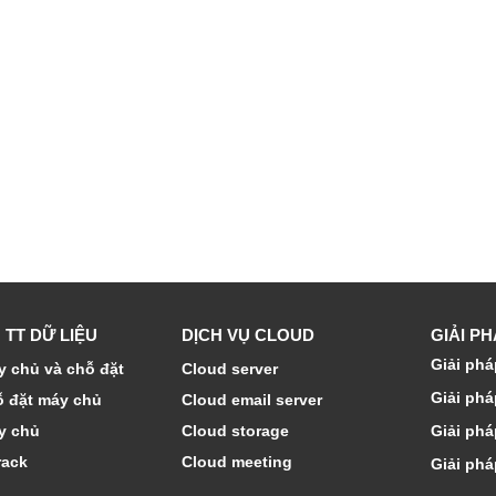
 TT DỮ LIỆU
DỊCH VỤ CLOUD
GIẢI P
Giải phá
 chủ và chỗ đặt
Cloud server
Giải phá
ỗ đặt máy chủ
Cloud email server
y chủ
Cloud storage
Giải phá
rack
Cloud meeting
Giải phá