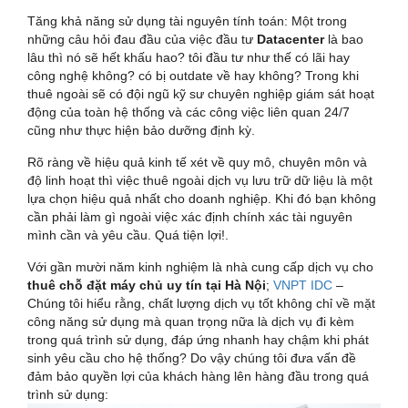
Tăng khả năng sử dụng tài nguyên tính toán: Một trong
những câu hỏi đau đầu của việc đầu tư
Datacenter
là bao
lâu thì nó sẽ hết khấu hao? tôi đầu tư như thế có lãi hay
công nghệ không? có bị outdate về hay không? Trong khi
thuê ngoài sẽ có đội ngũ kỹ sư chuyên nghiệp giám sát hoạt
động của toàn hệ thống và các công việc liên quan 24/7
cũng như thực hiện bảo dưỡng định kỳ.
Rõ ràng về hiệu quả kinh tế xét về quy mô, chuyên môn và
độ linh hoạt thì việc thuê ngoài dịch vụ lưu trữ dữ liệu là một
lựa chọn hiệu quả nhất cho doanh nghiệp. Khi đó bạn không
cần phải làm gì ngoài việc xác định chính xác tài nguyên
mình cần và yêu cầu. Quá tiện lợi!.
Với gần mười năm kinh nghiệm là nhà cung cấp dịch vụ cho
thuê chỗ đặt máy chủ uy tín tại Hà Nội
;
VNPT IDC
–
Chúng tôi hiểu rằng, chất lượng dịch vụ tốt không chỉ về mặt
công năng sử dụng mà quan trọng nữa là dịch vụ đi kèm
trong quá trình sử dụng, đáp ứng nhanh hay chậm khi phát
sinh yêu cầu cho hệ thống? Do vậy chúng tôi đưa vấn đề
đảm bảo quyền lợi của khách hàng lên hàng đầu trong quá
trình sử dụng: