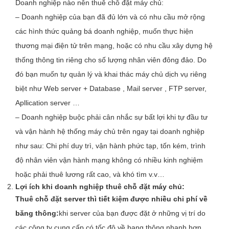
Doanh nghiệp nào nên thuê chỗ đặt máy chủ:
– Doanh nghiệp của bạn đã đủ lớn và có nhu cầu mở rộng
các hình thức quảng bá doanh nghiệp, muốn thực hiện
thương mại điện tử trên mạng, hoặc có nhu cầu xây dựng hệ
thống thông tin riêng cho số lượng nhân viên đông đảo. Do
đó bạn muốn tự quản lý và khai thác máy chủ dịch vụ riêng
biệt như Web server + Database , Mail server , FTP server,
Apllication server …
– Doanh nghiệp buộc phải cân nhắc sự bất lợi khi tự đầu tư
và vận hành hệ thống máy chủ trên ngay tại doanh nghiệp
như sau: Chi phí duy trì, vận hành phức tạp, tốn kém, trình
độ nhân viên vận hành mạng không có nhiều kinh nghiệm
hoặc phải thuê lương rất cao, và khó tìm v.v…
Lợi ích khi doanh nghiệp thuê chỗ đặt máy chủ:
Thuê chỗ đặt server thì tiết kiệm được nhiều chi phí về
băng thông:
khi server của bạn được đặt ở những vị trí do
các công ty cung cấp có tốc độ về bang thông nhanh hơn