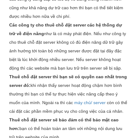
cũng như khả năng dự trữ cao hơn thì bạn có thể tiêt kiệm
được nhiều hơn nữa về chi phí.
Các công ty cho thuê chỗ đặt server các hệ thống dự
trữ về điện năng
như là có máy phát điện. Nếu như công ty
cho thuê chỗ đặt server không có đủ điện năng dữ trữ gây
ảnh hưởng tới toàn bộ những server được đặt tại đây đặc
biệt là lúc khởi động nhiều server. Nếu server không hoạt
động thì các website mà bạn lưu trữ trên server sẽ bị sập.
Thuê chỗ đặt server thì bạn sẽ có quyền cao nhất trong
server đó:
khi nhận thấy server hoạt động chậm hơn bình
thường thì bạn có thể tự thực hiện việc nâng cấp theo ý
muốn của mình. Ngoài ra thì các
máy chủ/ server
còn có thể
cải đặt các phần mềm phục vụ cho công việc của cá nhân.
Thuê chỗ đặt server sẽ bảo đảm có thể bảo mật cao
hơn:
bạn có thể hoàn toàn an tâm với những nội dung lưu
trữ trên website của mình.