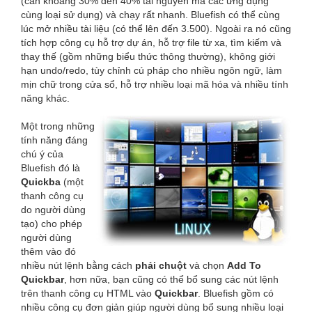
(cần khoảng 30% đến 40% tài nguyên mà các ứng dụng
cùng loại sử dụng) và chạy rất nhanh. Bluefish có thể cùng
lúc mở nhiều tài liệu (có thể lên đến 3.500). Ngoài ra nó cũng
tích hợp công cụ hỗ trợ dự án, hỗ trợ file từ xa, tìm kiếm và
thay thế (gồm những biểu thức thông thường), không giới
hạn undo/redo, tùy chỉnh cú pháp cho nhiều ngôn ngữ, làm
mịn chữ trong cửa sổ, hỗ trợ nhiều loại mã hóa và nhiều tính
năng khác.
Một trong những
tính năng đáng
chú ý của
Bluefish đó là
Quickba
(một
thanh công cụ
do người dùng
tạo) cho phép
người dùng
thêm vào đó
nhiều nút lệnh bằng cách
phải chuột
và chọn
Add To
Quickbar
, hơn nữa, bạn cũng có thể bổ sung các nút lệnh
trên thanh công cụ HTML vào
Quickbar
. Bluefish gồm có
nhiều công cụ đơn giản giúp người dùng bổ sung nhiều loại