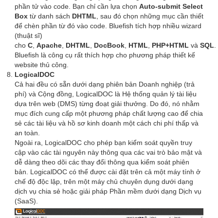
phần tử vào code. Bạn chỉ cần lựa chọn
Auto-submit Select
Box
từ danh sách
DHTML
, sau đó chọn những mục cần thiết
để chèn phần từ đó vào code. Bluefish tích hợp nhiều wizard
(thuật sĩ)
cho
C
,
Apache
,
DHTML
,
DocBook
,
HTML
,
PHP+HTML
và
SQL
.
Bluefish là công cụ rất thích hợp cho phương pháp thiết kế
website thủ công.
LogicalDOC
Cả hai đều có sẵn dưới dạng phiên bản Doanh nghiệp (trả
phí) và Cộng đồng, LogicalDOC là Hệ thống quản lý tài liệu
dựa trên web (DMS) từng đoạt giải thưởng. Do đó, nó nhằm
mục đích cung cấp một phương pháp chất lượng cao để chia
sẻ các tài liệu và hồ sơ kinh doanh một cách chi phí thấp và
an toàn.
Ngoài ra, LogicalDOC cho phép bạn kiểm soát quyền truy
cập vào các tài nguyên này thông qua các vai trò bảo mật và
dễ dàng theo dõi các thay đổi thông qua kiểm soát phiên
bản. LogicalDOC có thể được cài đặt trên cả một máy tính ở
chế độ độc lập, trên một máy chủ chuyên dụng dưới dạng
dịch vụ chia sẻ hoặc giải pháp Phần mềm dưới dạng Dịch vụ
(SaaS).