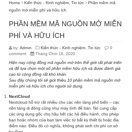
Home
Kiến thức - Kinh nghiệm
,
Tin tức
Phần mềm mã
nguồn mở miễn phí và hữu ích
PHẦN MỀM MÃ NGUỒN MỞ MIỄN
PHÍ VÀ HỮU ÍCH
by:
Admin
Kiến thức - Kinh nghiệm
,
Tin tức
0
comment
Tháng Chín 16, 2020
Hiện nay cộng đồng mã nguồn mở trên thế giới rất phát triển
và để lựa chọn một số phần mềm hữu ích và được đánh giá
cao từ cộng đồng rất khó khăn.
Sau đây chúng tôi sẽ giới thiệu 10 phần mềm mã nguồn mở
miễn phí và hữu ích cho người sử dụng.
NextCloud
Nextcloud hỗ trợ rất nhiều cho các nền tảng phổ biến – các
nền tảng di động cũng như máy tính để bàn. Nó cung cấp
các ứng dụng gốc cho hầu hết các hệ điều hành, cho phép
bạn hoặc nhóm của bạn làm việc từ bất kỳ thiết bị hoặc địa
điểm nào. Điều đó có nghĩa, không phát sinh chi phí cơ sở
hạ tầng.