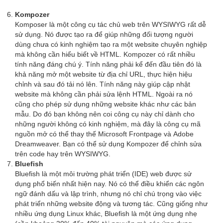
Kompozer
Komposer là một công cụ tác chủ web trên WYSIWYG rất dễ
sử dụng. Nó được tạo ra để giúp những đối tượng người
dùng chưa có kinh nghiệm tạo ra một website chuyên nghiệp
mà không cần hiểu biết về HTML. Kompozer có rất nhiều
tính năng đáng chú ý. Tính năng phải kể đến đầu tiên đó là
khả năng mở một website từ địa chỉ URL, thực hiện hiệu
chỉnh và sau đó tải nó lên. Tính năng này giúp cập nhật
website mà không cần phải sửa lệnh HTML. Ngoài ra nó
cũng cho phép sử dụng những website khác như các bản
mẫu. Do đó bạn không nên coi công cụ này chỉ dành cho
những người không có kinh nghiệm, mà đây là công cụ mã
nguồn mở có thể thay thế Microsoft Frontpage và Adobe
Dreamweaver. Bạn có thể sử dụng Kompozer để chỉnh sửa
trên code hay trên WYSIWYG.
Bluefish
Bluefish là một môi trường phát triển (IDE) web được sử
dụng phổ biến nhất hiện nay. Nó có thể điều khiển các ngôn
ngữ đánh dấu và lập trình, nhưng nó chỉ chú trọng vào việc
phát triển những website động và tương tác. Cũng giống như
nhiều ứng dụng Linux khác, Bluefish là một ứng dụng nhẹ