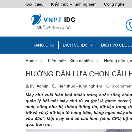
Giới thiệu
Kiến thức – Kinh nghiệm
Công nghệ
TRANG CHỦ
DỊCH VỤ IDC
DỊCH VỤ CLOU
Home
Kiến thức - Kinh nghiệm
Hướng dẫn lựa
HƯỚNG DẪN LỰA CHỌN CẤU H
by:
Admin
Kiến thức - Kinh nghiệm
0 commen
Máy chủ xuất hiện khá nhiều trong cuộc sống chún
quản lý bởi một máy chủ từ xa (gọi là game serve
soát, cũng như hệ thống thông tin, dữ liệu trong 
trữ và xử lý dữ liệu từ hàng trăm, hàng ngàn máy k
vừa đâu”. Một máy chủ có cấu hình (
chip CPU, bộ
quả, trơn tru.