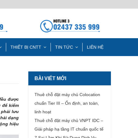
THIẾT BỊ CNTT
TIN TỨC
LIÊN HỆ
BÀI VIẾT MỚI
Thuê chỗ đặt máy chủ Colocation
 đều được
chuẩn Tier III – Ổn định, an toàn,
ủ để kiểm
 phải lưu
linh hoạt
hải dạng
Thuê chỗ đặt máy chủ VNPT IDC –
động hiệu
Giải pháp hạ tầng IT chuẩn quốc tế
7 Sai Lầm Khi Sử Dụng Dịch Vụ