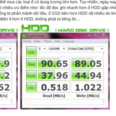
 thể mua các loại ổ có dung lượng lớn hơn.
Tuy nhiên, ngày na
 nhiều ưu điểm như: tốc độ đọc ghi nhanh hơn ổ HDD gấp nhiề
hông bị phân mảnh dữ liệu, ổ SSD bền hơn HDD rất nhiều do k
 điện ít hơn ổ HDD, không phát ra tiếng ồn…