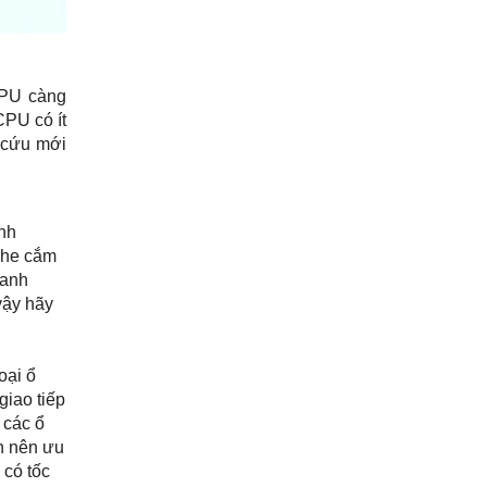
CPU càng
CPU có ít
 cứu mới
ình
 khe cắm
hanh
vậy hãy
oại ổ
giao tiếp
 các ổ
n nên ưu
 có tốc