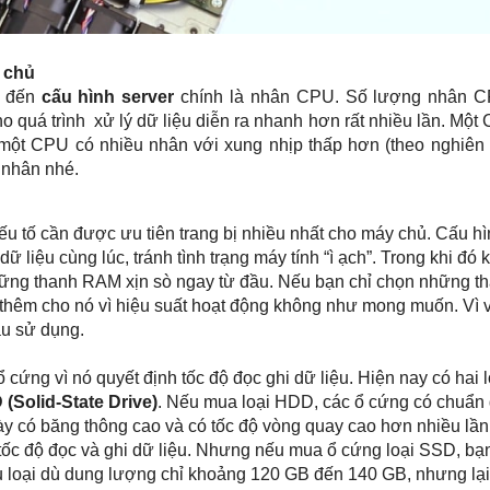
 chủ
c đến
cấu hình server
chính là nhân CPU. Số lượng nhân 
o quá trình xử lý dữ liệu diễn ra nhanh hơn rất nhiều lần. Một 
một CPU có nhiều nhân với xung nhịp thấp hơn (theo nghiên
 nhân nhé.
ếu tố cần được ưu tiên trang bị nhiều nhất cho máy chủ. Cấu h
 liệu cùng lúc, tránh tình trạng máy tính “ì ạch”. Trong khi đó
 những thanh RAM xịn sò ngay từ đầu. Nếu bạn chỉ chọn những t
 thêm cho nó vì hiệu suất hoạt động không như mong muốn. Vì 
ầu sử dụng.
cứng vì nó quyết định tốc độ đọc ghi dữ liệu. Hiện nay có hai l
(Solid-State Drive)
. Nếu mua loại HDD, các ổ cứng có chuẩn 
y có băng thông cao và có tốc độ vòng quay cao hơn nhiều lần
tốc độ đọc và ghi dữ liệu. Nhưng nếu mua ổ cứng loại SSD, bạ
ều loại dù dung lượng chỉ khoảng 120 GB đến 140 GB, nhưng lại