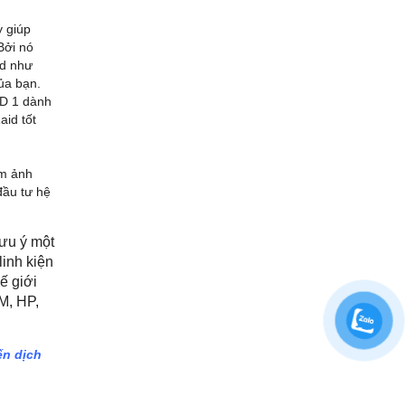
y giúp
Bởi nó
id như
ủa bạn.
ID 1 dành
aid tốt
àm ảnh
đầu tư hệ
lưu ý một
linh kiện
ế giới
M, HP,
ến dịch