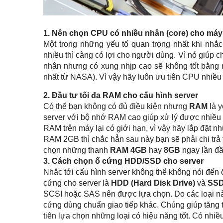
1. Nên chọn CPU có nhiều nhân (core) cho máy
Một trong những yếu tố quan trọng nhất khi nhắ
nhiều thì càng có lợi cho người dùng. Vì nó giúp ch
nhân nhưng có xung nhịp cao sẽ không tốt bằng 
nhất từ NASA). Vì vậy hãy luôn ưu tiên CPU nhiều
2. Đầu tư tối đa RAM cho cấu hình server
Có thể bạn không có đủ điều kiện nhưng
RAM
là y
server với bộ nhớ RAM cao giúp xử lý được nhiều dữ
RAM trên máy lại có giới hạn, vì vậy hãy lắp đặt
RAM 2GB thì chắc hẳn sau này bạn sẽ phải chi trả
chọn những thanh
RAM 4GB
hay
8GB
ngay lần đ
3. Cách chọn ổ cứng HDD/SSD cho server
Nhắc tới cấu hình server không thể không nói đến ổ 
cứng cho server là
HDD (Hard Disk Drive)
và
SSD 
SCSI hoặc SAS nên được lựa chọn. Do các loại nà
cứng dùng chuẩn giao tiếp khác. Chúng giúp tăng 
tiên lựa chọn những loại có hiệu năng tốt. Có nhi