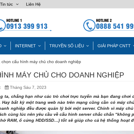
Tin tức
Liên Hệ
D
INTERNET
TRUYỀN SỐ LIỆU
GIẢI PHÁP CNTT
 chọn cấu hình máy chủ cho doanh nghiệp
ÌNH MÁY CHỦ CHO DOANH NGHIỆP
t
Tháng Sáu 7, 2023
g ta, chẳng hạn như các trò chơi trực tuyến mà bạn đang chơi
r). Hay bất kỳ một trang web nào trên mạng cũng cần có máy ch
doanh nghiệp đều được quản lý bởi một server. Chính vì máy chủ
hách cùng lúc nên yêu cầu về
cấu hình server
chắc chắn “không p
 nhớ RAM, ổ cứng HDD/SSD…
) tốt sẽ giúp cho cả hệ thống hoạt 