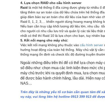
4. Lựa chọn RAID cho cấu hình server
Raid
là một hệ thống ổ đĩa cứng được ghép từ nhiều ổ đĩa 
tăng thêm sự an toàn của dữ liệu chứa trên hệ thống đĩa
giúp đảm bảo sự an toàn cho dữ liệu của bạn nhờ vào chứ
Raid 0, 1, 2, 3,… khiến người dùng hoang mang không bi
Nếu bạn cần truy cập khối lượng dữ liệu lớn, nhu cầu tố
cho người có nhu cầu lưu trữ và quản lý các tài liệu thậ
nhất có thể thì Raid 10 là lựa chọn cho bạn, tuy nhiên b
5. Kết nối mạng cho máy chủ:
Việc kết nối mạng không phụ thuộc vào
cấu hình server
m
hưởng hoạt động của toàn hệ thống. Máy chủ vật lý cần m
thống mạng ổn định và check tốc độ đường truyền thườn
Ngoài những điều trên thì để có thể lựa chọn máy 
số điều như: chọn mua các linh kiện theo mức chi p
máy chủ trước khi ra quyết định mua, lựa chọn mua 
để được bảo hành chính hãng, lâu dài. Hiện nay có
NAS…
Trên đây là những yếu tố cơ bản cần quan tâm để 
vụ này, vui lòng liên hệ hotline 0913 399 913 để được