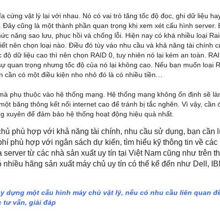
cứng vật lý lại với nhau. Nó có vai trò tăng tốc độ đọc, ghi dữ liệu ha
. Đây cũng là một thành phần quan trọng khi xem xét cấu hình server. 
c năng sao lưu, phục hồi và chống lỗi. Hiện nay có khá nhiều loại Ra
ết nên chọn loại nào. Điều đó tùy vào nhu cầu và khả năng tài chính c
c độ dữ liệu cao thì nên chọn RAID 0, tuy nhiên nó lại kém an toàn. RA
t sự quan trọng nhưng tốc độ của nó lại không cao. Nếu bạn muốn loại R
ạn cần có một điều kiện nho nhỏ đó là có nhiều tiền…
à phụ thuộc vào hệ thống mạng. Hệ thống mạng không ổn định sẽ l
ột băng thông kết nối internet cao để tránh bị tắc nghẽn. Vì vậy, cần 
g xuyên để đảm bảo hệ thống hoạt động hiệu quả nhất.
chủ phù hợp với khả năng tài chính, nhu cầu sử dụng, bạn cần 
hí phù hợp với ngân sách dự kiến, tìm hiểu kỹ thông tin về các 
server từ các nhà sản xuất uy tín tại Việt Nam cũng như trên th
 nhiều hãng sản xuất máy chủ uy tín có thể kể đến như Dell, IB
xây dựng một cấu hình
máy chủ vật lý,
nếu có nhu cầu liên quan đ
 tư vấn, giải đáp