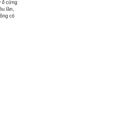
y ổ cứng
u lần,
hông có