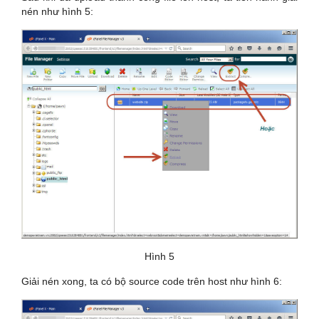
nén như hình 5:
Hình 5
Giải nén xong, ta có bộ source code trên host như hình 6: