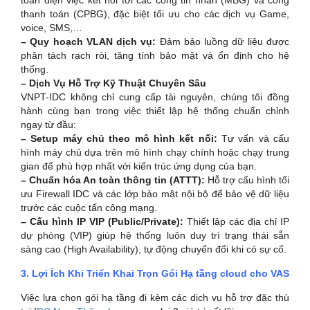
thanh toán (CPBG), đặc biệt tối ưu cho các dịch vụ Game,
voice, SMS,…
– Quy hoạch VLAN dịch vụ:
Đảm bảo luồng dữ liệu được
phân tách rạch ròi, tăng tính bảo mật và ổn định cho hệ
thống.
– Dịch Vụ Hỗ Trợ Kỹ Thuật Chuyên Sâu
VNPT-IDC không chỉ cung cấp tài nguyên, chúng tôi đồng
hành cùng bạn trong việc thiết lập hệ thống chuẩn chỉnh
ngay từ đầu:
– Setup máy chủ theo mô hình kết nối:
Tư vấn và cấu
hình máy chủ dựa trên mô hình chạy chính hoặc chạy trung
gian để phù hợp nhất với kiến trúc ứng dụng của bạn.
– Chuẩn hóa An toàn thông tin (ATTT):
Hỗ trợ cấu hình tối
ưu Firewall IDC và các lớp bảo mật nội bộ để bảo vệ dữ liệu
trước các cuộc tấn công mạng.
– Cấu hình IP VIP (Public/Private):
Thiết lập các địa chỉ IP
dự phòng (VIP) giúp hệ thống luôn duy trì trạng thái sẵn
sàng cao (High Availability), tự động chuyển đổi khi có sự cố.
3. Lợi Ích Khi Triển Khai Trọn Gói Hạ tầng cloud cho VAS
Việc lựa chọn gói hạ tầng đi kèm các dịch vụ hỗ trợ đặc thù