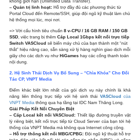
không giới hạn (Unlimited Data Transfer).
– Quản trị linh hoạt:
Hỗ trợ đầy đủ các phương thức từ
Portal Cloud đến Remote/SSH, giúp đội ngũ kỹ thuật làm chủ
hệ thống mọi lúc, mọi nơi.
=> Với cấu hình tiêu chuẩn
8 v-CPU / 16 GB RAM / 150 GB
SSD
, việc trang bị thêm
Cáp Local 1Gbps kết nối trực tiếp
Switch VASCloud
sẽ biến máy chủ của bạn thành một “nút
thắt” hiệu năng cao, sẵn sàng xử lý hàng nghìn giao dịch mỗi
giây cho các dịch vụ như
HiGames
hay các cổng thanh toán
nội dung.
2. Hệ Sinh Thái Dịch Vụ Bổ Sung – “Chìa Khóa” Cho Đối
Tác CP, VNPT Media
Điểm khác biệt lớn nhất của gói dịch vụ này chính là khả
năng liên thông trực tiếp với hệ sinh thái
VASCloud
của
VNPT Media
thông qua hạ tầng tại IDC Nam Thăng Long.
Giải Pháp Kết Nối Chuyên Biệt
– Cáp Local kết nối VASCloud:
Thiết lập đường truyền vật
lý riêng biệt, kết nối trực tiếp từ Cloud Server của bạn tới hệ
thống của VNPT Media mà không qua Internet công cộng.
– Hỗ trợ thông kết nối MBG/CPBG:
Đội ngũ kỹ thuật hỗ trợ
toàn diện việc kết nối tới các cổng tin nhắn (MBG) và cổng