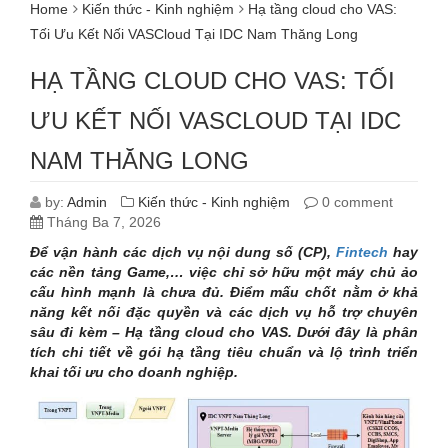
Home
Kiến thức - Kinh nghiệm
Hạ tầng cloud cho VAS:
Tối Ưu Kết Nối VASCloud Tại IDC Nam Thăng Long
HẠ TẦNG CLOUD CHO VAS: TỐI
ƯU KẾT NỐI VASCLOUD TẠI IDC
NAM THĂNG LONG
by:
Admin
Kiến thức - Kinh nghiệm
0 comment
Tháng Ba 7, 2026
Để vận hành các dịch vụ nội dung số (CP),
Fintech
hay
các nền tảng Game,… việc chỉ sở hữu một máy chủ ảo
cấu hình mạnh là chưa đủ. Điểm mấu chốt nằm ở khả
năng kết nối đặc quyền và các dịch vụ hỗ trợ chuyên
sâu đi kèm – Hạ tầng cloud cho VAS.
Dưới đây là phân
tích chi tiết về gói hạ tầng tiêu chuẩn và lộ trình triển
khai tối ưu cho doanh nghiệp.