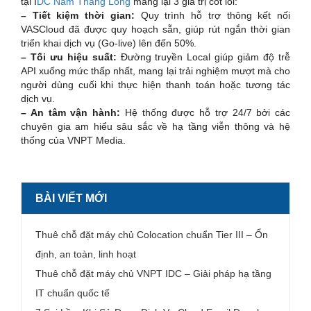
tại I
DC Nam Thăng Long
mang lại 3 giá trị cốt lõi:
– Tiết kiệm thời gian:
Quy trình hỗ trợ thông kết nối
VASCloud đã được quy hoạch sẵn, giúp rút ngắn thời gian
triển khai dịch vụ (Go-live) lên đến 50%.
– Tối ưu hiệu suất:
Đường truyền Local giúp giảm độ trễ
API xuống mức thấp nhất, mang lại trải nghiệm mượt mà cho
người dùng cuối khi thực hiện thanh toán hoặc tương tác
dịch vụ.
– An tâm vận hành:
Hệ thống được hỗ trợ 24/7 bởi các
chuyên gia am hiểu sâu sắc về hạ tầng viễn thông và hệ
thống của VNPT Media.
BÀI VIẾT MỚI
Thuê chỗ đặt máy chủ Colocation chuẩn Tier III – Ổn
định, an toàn, linh hoạt
Thuê chỗ đặt máy chủ VNPT IDC – Giải pháp hạ tầng
IT chuẩn quốc tế