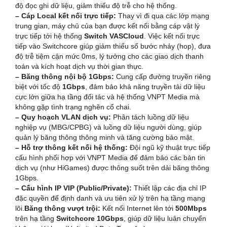
độ đọc ghi dữ liệu, giảm thiểu độ trễ cho hệ thống.
– Cáp Local kết nối trực tiếp:
Thay vì đi qua các lớp mạng
trung gian, máy chủ của bạn được kết nối bằng cáp vật lý
trực tiếp tới hệ thống
Switch VASCloud
. Việc kết nối trực
tiếp vào Switchcore giúp giảm thiểu số bước nhảy (hop), đưa
độ trễ tiệm cận mức 0ms, lý tưởng cho các giao dịch thanh
toán và kích hoạt dịch vụ thời gian thực.
– Băng thông nội bộ 1Gbps:
Cung cấp đường truyền riêng
biệt với tốc độ
1Gbps
, đảm bảo khả năng truyền tải dữ liệu
cực lớn giữa hạ tầng đối tác và hệ thống VNPT Media mà
không gặp tình trạng nghẽn cổ chai.
– Quy hoạch VLAN dịch vụ:
Phân tách luồng dữ liệu
nghiệp vụ (MBG/CPBG) và luồng dữ liệu người dùng, giúp
quản lý băng thông thông minh và tăng cường bảo mật.
– Hỗ trợ thông kết nối hệ thống:
Đội ngũ kỹ thuật trực tiếp
cấu hình phối hợp với VNPT Media để đảm bảo các bản tin
dịch vụ (như HiGames) được thông suốt trên dải băng thông
1Gbps.
– Cấu hình IP VIP (Public/Private):
Thiết lập các địa chỉ IP
đặc quyền để định danh và ưu tiên xử lý trên hạ tầng mạng
lõi.
Băng thông vượt trội:
Kết nối Internet lên tới
500Mbps
trên hạ tầng
Switchcore 10Gbps
, giúp dữ liệu luân chuyển