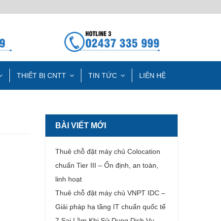
THIẾT BỊ CNTT
TIN TỨC
LIÊN HỆ
BÀI VIẾT MỚI
Thuê chỗ đặt máy chủ Colocation
chuẩn Tier III – Ổn định, an toàn,
linh hoạt
Thuê chỗ đặt máy chủ VNPT IDC –
Giải pháp hạ tầng IT chuẩn quốc tế
7 Sai Lầm Khi Sử Dụng Dịch Vụ