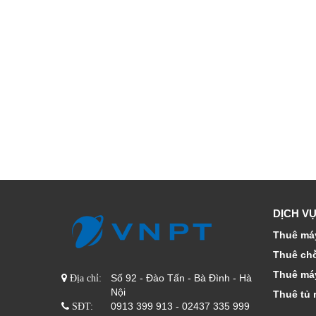
DỊCH VỤ
Thuê máy
Thuê ch
Thuê má
Số 92 - Đào Tấn - Bà Đình - Hà
Địa chỉ:
Nội
Thuê tủ 
0913 399 913 - 02437 335 999
SĐT: