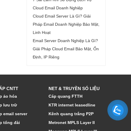
Cloud Email Doanh Nghiệp
Cloud Email Server Là Gì? Giải
Pháp Email Doanh Nghiệp Bảo Mật,
Linh Hoạt
Email Server Doanh Nghiệp Là Gì?
Giải Pháp Cloud Email Bảo Mật, Ổn
Định, IP Riêng
HÁP CNTT
NET & TRUYỀN SỐ LIỆU
p ảo hóa
Cáp quang FTTH
p lưu trữ
KTR internet leasedline
p email server
Kênh quang trắng P2P
p tổng đài
Metronet MPLS Layer II