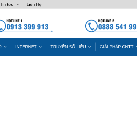
Tin tức
Liên Hệ
D
INTERNET
TRUYỀN SỐ LIỆU
GIẢI PHÁP CNTT