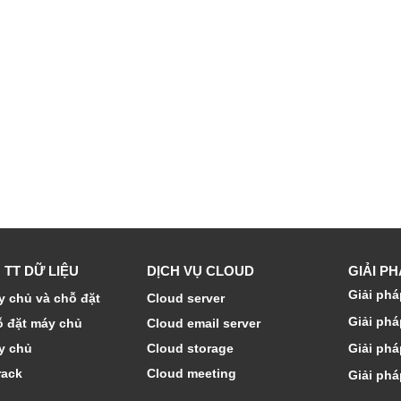
 TT DỮ LIỆU
DỊCH VỤ CLOUD
GIẢI P
Giải phá
 chủ và chỗ đặt
Cloud server
Giải phá
ỗ đặt máy chủ
Cloud email server
y chủ
Cloud storage
Giải phá
rack
Cloud meeting
Giải phá