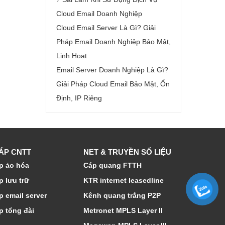
Cloud Email Doanh Nghiệp
Cloud Email Server Là Gì? Giải
Pháp Email Doanh Nghiệp Bảo Mật,
Linh Hoạt
Email Server Doanh Nghiệp Là Gì?
Giải Pháp Cloud Email Bảo Mật, Ổn
Định, IP Riêng
HÁP CNTT
NET & TRUYỀN SỐ LIỆU
p ảo hóa
Cáp quang FTTH
p lưu trữ
KTR internet leasedline
p email server
Kênh quang trắng P2P
p tổng đài
Metronet MPLS Layer II