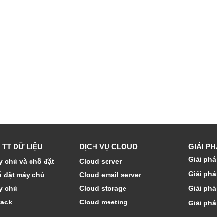
 TT DỮ LIỆU
DỊCH VỤ CLOUD
GIẢI P
Giải phá
 chủ và chỗ đặt
Cloud server
Giải phá
ỗ đặt máy chủ
Cloud email server
y chủ
Cloud storage
Giải phá
rack
Cloud meeting
Giải phá