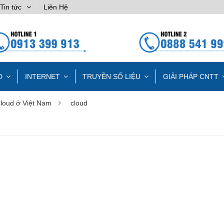
Tin tức
Liên Hệ
D
INTERNET
TRUYỀN SỐ LIỆU
GIẢI PHÁP CNTT
loud ở Việt Nam
cloud