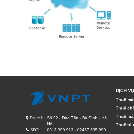
DỊCH VỤ
Thuê máy
Thuê ch
Thuê má
Số 92 - Đào Tấn - Bà Đình - Hà
Địa chỉ:
Nội
Thuê tủ 
0913 399 913 - 02437 335 999
SĐT: