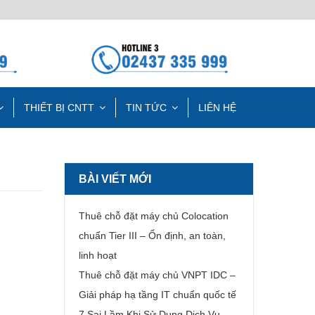
THIẾT BỊ CNTT
TIN TỨC
LIÊN HỆ
BÀI VIẾT MỚI
Thuê chỗ đặt máy chủ Colocation
chuẩn Tier III – Ổn định, an toàn,
linh hoạt
Thuê chỗ đặt máy chủ VNPT IDC –
Giải pháp hạ tầng IT chuẩn quốc tế
7 Sai Lầm Khi Sử Dụng Dịch Vụ