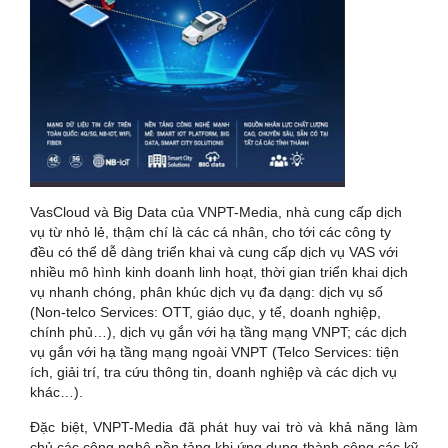
VasCloud và Big Data của VNPT-Media, nhà cung cấp dịch
vụ từ nhỏ lẻ, thậm chí là các cá nhân, cho tới các công ty
đều có thể dễ dàng triển khai và cung cấp dịch vụ VAS với
nhiều mô hình kinh doanh linh hoạt, thời gian triển khai dịch
vụ nhanh chóng, phân khúc dịch vụ đa dạng: dịch vụ số
(Non-telco Services: OTT, giáo dục, y tế, doanh nghiệp,
chính phủ…), dịch vụ gắn với hạ tầng mạng VNPT; các dịch
vụ gắn với hạ tầng mạng ngoài VNPT (Telco Services: tiện
ích, giải trí, tra cứu thông tin, doanh nghiệp và các dịch vụ
khác…).
Đặc biệt, VNPT-Media đã phát huy vai trò và khả năng làm
chủ các công nghệ nền tảng khi ứng dụng thành công các kỹ