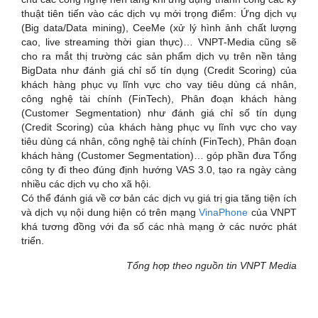
thuật tiên tiến vào các dịch vụ mới trọng điểm: Ứng dịch vụ
(Big data/Data mining), CeeMe (xử lý hình ảnh chất lượng
cao, live streaming thời gian thực)… VNPT-Media cũng sẽ
cho ra mắt thị trường các sản phẩm dịch vụ trên nền tảng
BigData như đánh giá chỉ số tín dụng (Credit Scoring) của
khách hàng phục vụ lĩnh vực cho vay tiêu dùng cá nhân,
công nghệ tài chính (FinTech), Phân đoạn khách hàng
(Customer Segmentation) như đánh giá chỉ số tín dụng
(Credit Scoring) của khách hàng phục vụ lĩnh vực cho vay
tiêu dùng cá nhân, công nghệ tài chính (FinTech), Phân đoạn
khách hàng (Customer Segmentation)… góp phần đưa Tổng
công ty đi theo đúng định hướng VAS 3.0, tạo ra ngày càng
nhiều các dịch vụ cho xã hội.
Có thể đánh giá về cơ bản các dịch vụ giá trị gia tăng tiện ích
và dịch vụ nội dung hiện có trên mạng
VinaPhone
của VNPT
khá tương đồng với đa số các nhà mạng ở các nước phát
triển.
Tổng hợp theo nguồn tin VNPT Media