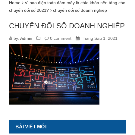
Home
Vì sao điện toán đám mây là chìa khóa nền tảng cho
chuyển đổi số 2021?
chuyển đổi số doanh nghiêp
CHUYỂN ĐỔI SỐ DOANH NGHIÊP
by:
Admin
0 comment
Tháng Sáu 1, 2021
BÀI VIẾT MỚI