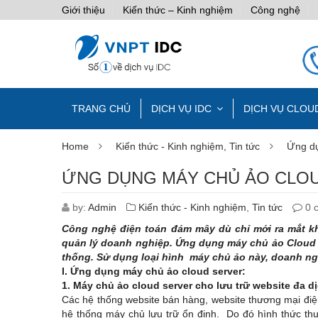
Giới thiệu
Kiến thức – Kinh nghiệm
Công nghệ
TRANG CHỦ
DỊCH VỤ IDC
DỊCH VỤ CLOU
Home
Kiến thức - Kinh nghiệm
,
Tin tức
Ứng dụ
ỨNG DỤNG MÁY CHỦ ẢO CLO
by:
Admin
Kiến thức - Kinh nghiệm
,
Tin tức
0 
Công nghệ điện toán đám mây dù chỉ mới ra mắt 
quản lý doanh nghiệp. Ứng dụng m
áy chủ ảo Cloud 
thống. Sử dụng loại hình máy chủ ảo này, doanh ngh
I. Ứng dụng máy chủ ảo cloud server:
1. Máy chủ ảo cloud server cho lưu trữ website đa d
Các hệ thống website bán hàng, website thương mại điện
hệ thống máy chủ lưu trữ ổn định. Do đó hình thức thuê