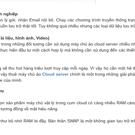
nh nghiệp
lý gửi, nhận Email nội bộ. Chạy các chương trình truyền thông trực
ồn lưu trữ thật tốt. Tuy không quá nhiều nhưng các loại dữ liệu lưu tr
ài liệu, hình ảnh, Video)
t trong những đối tượng cần sử dụng máy chủ ảo cloud server nhiều n
thực hiện đầu tư một cách hợp lý mà không cần sử dụng đến các thiết 
 sẽ thu hút hàng triệu lượt truy cập mỗi ngày. Vì vậy họ cần một hệ
ì vậy thuê máy chủ ảo
Cloud server
chính là một trong những giải phá
e của mình.
vụ
ọn sản phẩm máy chủ vật lý trong cụm cloud có càng nhiều RAM càng
 tương đồng về mặt hiệu năng.
 như bộ nhớ RAM bị đầy. Bản thân SWAP là một không gian lưu trữ tr