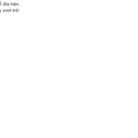
Ổ đĩa hiện
 vượt trội