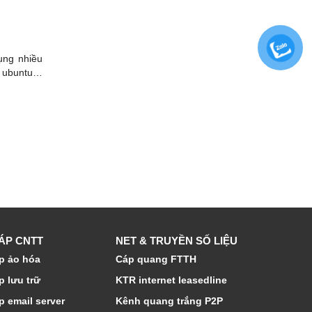
ụng nhiều
, ubuntu…
HÁP CNTT
NET & TRUYỀN SỐ LIỆU
p ảo hóa
Cáp quang FTTH
p lưu trữ
KTR internet leasedline
p email server
Kênh quang trắng P2P