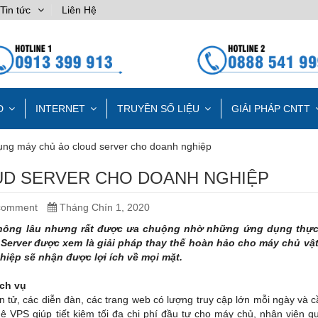
Tin tức
Liên Hệ
D
INTERNET
TRUYỀN SỐ LIỆU
GIẢI PHÁP CNTT
ng máy chủ ảo cloud server cho doanh nghiệp
UD SERVER CHO DOANH NGHIỆP
comment
Tháng Chín 1, 2020
không lâu nhưng rất được ưa chuộng nhờ những ứng dụng thực 
Server được xem là giải pháp thay thế hoàn hảo cho máy chủ vật 
iệp sẽ nhận được lợi ích về mọi mặt.
ịch vụ
 tử, các diễn đàn, các trang web có lượng truy cập lớn mỗi ngày và 
 VPS giúp tiết kiệm tối đa chi phí đầu tư cho máy chủ, nhân viên qu