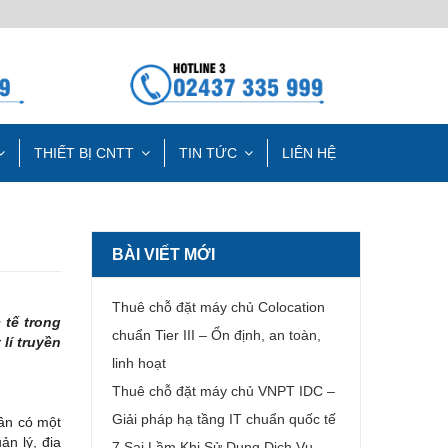
THIẾT BỊ CNTT
TIN TỨC
LIÊN HỆ
BÀI VIẾT MỚI
Thuê chỗ đặt máy chủ Colocation
tế trong
chuẩn Tier III – Ổn định, an toàn,
lí truyền
linh hoạt
Thuê chỗ đặt máy chủ VNPT IDC –
Giải pháp hạ tầng IT chuẩn quốc tế
cần có một
ản lý, địa
7 Sai Lầm Khi Sử Dụng Dịch Vụ