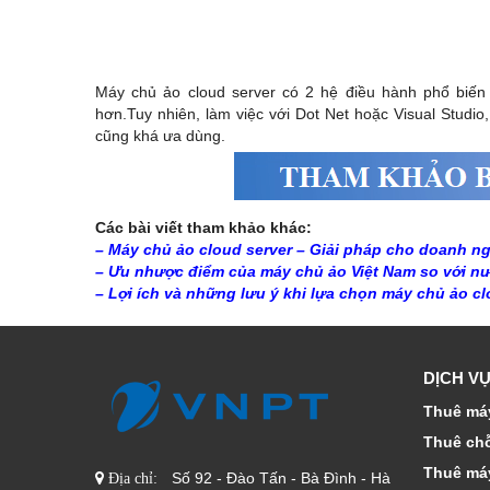
Máy chủ ảo cloud server có 2 hệ điều hành phổ biến 
hơn.Tuy nhiên, làm việc với Dot Net hoặc Visual Stud
cũng khá ưa dùng.
Các bài viết tham khảo khác:
– Máy chủ ảo cloud server – Giải pháp cho doanh ng
– Ưu nhược điểm của máy chủ ảo Việt Nam so với n
– Lợi ích và những lưu ý khi lựa chọn máy chủ ảo cl
DỊCH VỤ
Thuê máy
Thuê ch
Thuê má
Số 92 - Đào Tấn - Bà Đình - Hà
Địa chỉ: