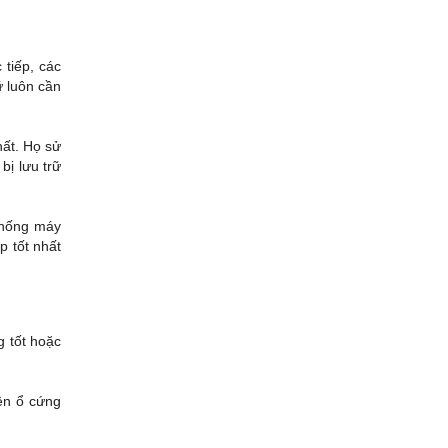
 tiếp, các
ữ luôn cần
hất. Họ sử
bị lưu trữ
 thống máy
p tốt nhất
 tốt hoặc
ên ổ cứng