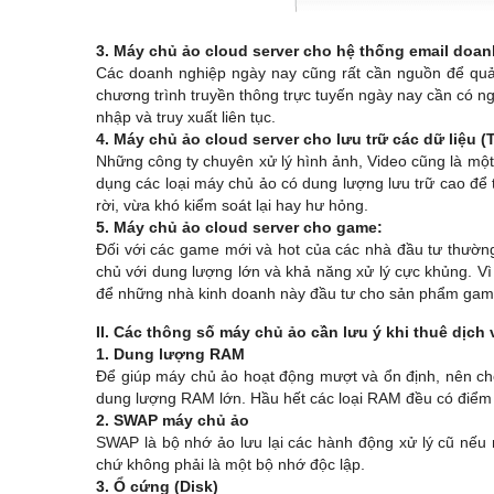
3. Máy chủ ảo cloud server cho hệ thống email doa
Các doanh nghiệp ngày nay cũng rất cần nguồn để quản 
chương trình truyền thông trực tuyến ngày nay cần có ngu
nhập và truy xuất liên tục.
4. Máy chủ ảo cloud server cho lưu trữ các dữ liệu (T
Những công ty chuyên xử lý hình ảnh, Video cũng là mộ
dụng các loại máy chủ ảo có dung lượng lưu trữ cao để 
rời, vừa khó kiểm soát lại hay hư hỏng.
5. Máy chủ ảo cloud server cho game:
Đối với các game mới và hot của các nhà đầu tư thường
chủ với dung lượng lớn và khả năng xử lý cực khủng. V
để những nhà kinh doanh này đầu tư cho sản phẩm gam
II. Các thông số máy chủ ảo cần lưu ý khi thuê dịch 
1. Dung lượng RAM
Để giúp máy chủ ảo hoạt động mượt và ổn định, nên ch
dung lượng RAM lớn. Hầu hết các loại RAM đều có điểm
2. SWAP máy chủ ảo
SWAP là bộ nhớ ảo lưu lại các hành động xử lý cũ nếu
chứ không phải là một bộ nhớ độc lập.
3. Ổ cứng (Disk)