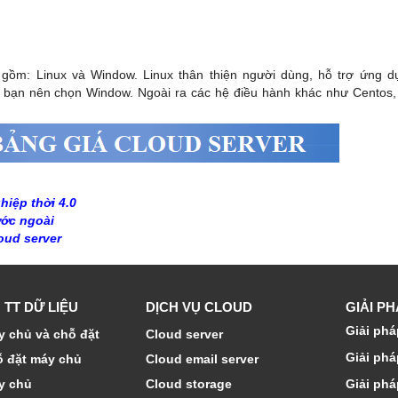
gồm: Linux và Window. Linux thân thiện người dùng, hỗ trợ ứng d
io, bạn nên chọn Window. Ngoài ra các hệ điều hành khác như Centos
hiệp thời 4.0
ước ngoài
oud server
 TT DỮ LIỆU
DỊCH VỤ CLOUD
GIẢI P
Giải phá
 chủ và chỗ đặt
Cloud server
Giải phá
ỗ đặt máy chủ
Cloud email server
y chủ
Cloud storage
Giải phá