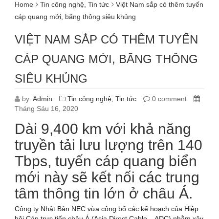
Home
Tin công nghệ
,
Tin tức
Việt Nam sắp có thêm tuyến
cáp quang mới, băng thông siêu khủng
VIỆT NAM SẮP CÓ THÊM TUYẾN
CÁP QUANG MỚI, BĂNG THÔNG
SIÊU KHỦNG
by:
Admin
Tin công nghệ
,
Tin tức
0 comment
Tháng Sáu 16, 2020
Dài 9,400 km với khả năng
truyền tải lưu lượng trên 140
Tbps, tuyến cáp quang biển
mới này sẽ kết nối các trung
tâm thông tin lớn ở châu Á.
Công ty Nhật Bản NEC vừa công bố các kế hoạch của Hiệp
hội Cáp trực tiếp châu Á (Asia Direct Cable – ADC) nhằm xây