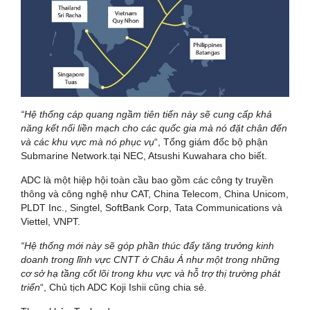
“Hệ thống cáp quang ngầm tiên tiến này sẽ cung cấp khả
năng kết nối liền mạch cho các quốc gia mà nó đặt chân đến
và các khu vực mà nó phục vụ
“, Tổng giám đốc bộ phận
Submarine Network.tại NEC, Atsushi Kuwahara cho biết.
ADC là một hiệp hội toàn cầu bao gồm các công ty truyền
thông và công nghệ như CAT, China Telecom, China Unicom,
PLDT Inc., Singtel, SoftBank Corp, Tata Communications và
Viettel, VNPT.
“Hệ thống mới này sẽ góp phần thúc đẩy tăng trưởng kinh
doanh trong lĩnh vực CNTT ở Châu Á như một trong những
cơ sở hạ tầng cốt lõi trong khu vực và hỗ trợ thị trường phát
triển
“, Chủ tịch ADC Koji Ishii cũng chia sẻ.