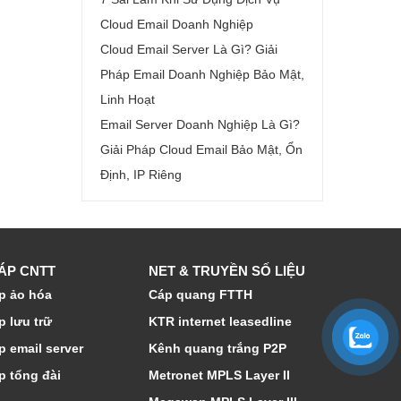
Cloud Email Doanh Nghiệp
Cloud Email Server Là Gì? Giải
Pháp Email Doanh Nghiệp Bảo Mật,
Linh Hoạt
Email Server Doanh Nghiệp Là Gì?
Giải Pháp Cloud Email Bảo Mật, Ổn
Định, IP Riêng
HÁP CNTT
NET & TRUYỀN SỐ LIỆU
p ảo hóa
Cáp quang FTTH
p lưu trữ
KTR internet leasedline
p email server
Kênh quang trắng P2P
p tổng đài
Metronet MPLS Layer II