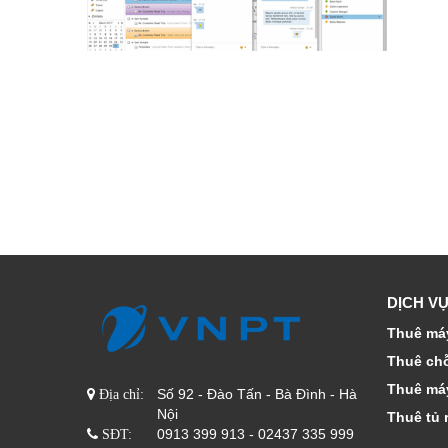
DỊCH VỤ
Thuê máy
Thuê ch
Thuê má
Số 92 - Đào Tấn - Bà Đình - Hà
Địa chỉ:
Nội
Thuê tủ 
0913 399 913 - 02437 335 999
SĐT: