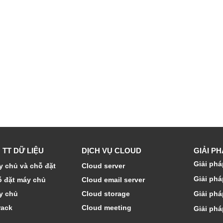
 TT DỮ LIỆU
DỊCH VỤ CLOUD
GIẢI P
Giải phá
 chủ và chỗ đặt
Cloud server
Giải phá
ỗ đặt máy chủ
Cloud email server
y chủ
Cloud storage
Giải phá
rack
Cloud meeting
Giải phá