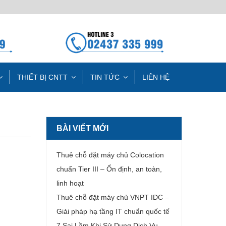
THIẾT BỊ CNTT
TIN TỨC
LIÊN HỆ
BÀI VIẾT MỚI
Thuê chỗ đặt máy chủ Colocation
chuẩn Tier III – Ổn định, an toàn,
linh hoạt
Thuê chỗ đặt máy chủ VNPT IDC –
Giải pháp hạ tầng IT chuẩn quốc tế
7 Sai Lầm Khi Sử Dụng Dịch Vụ