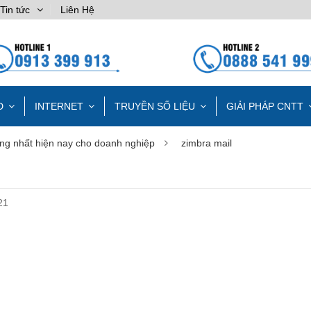
Tin tức
Liên Hệ
D
INTERNET
TRUYỀN SỐ LIỆU
GIẢI PHÁP CNTT
dùng nhất hiện nay cho doanh nghiệp
zimbra mail
21