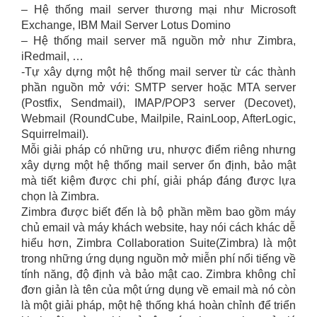
– Hệ thống mail server thương mại như Microsoft
Exchange, IBM Mail Server Lotus Domino
– Hệ thống mail server mã nguồn mở như Zimbra,
iRedmail, …
-Tự xây dựng một hệ thống mail server từ các thành
phần nguồn mở với: SMTP server hoặc MTA server
(Postfix, Sendmail), IMAP/POP3 server (Decovet),
Webmail (RoundCube, Mailpile, RainLoop, AfterLogic,
Squirrelmail).
Mỗi giải pháp có những ưu, nhược điểm riêng nhưng
xây dựng một hệ thống mail server ổn định, bảo mật
mà tiết kiệm được chi phí, giải pháp đáng được lựa
chọn là Zimbra.
Zimbra được biết đến là bộ phần mềm bao gồm máy
chủ email và máy khách website, hay nói cách khác dễ
hiểu hơn, Zimbra Collaboration Suite(Zimbra) là một
trong những ứng dụng nguồn mở miễn phí nổi tiếng về
tính năng, độ định và bảo mật cao. Zimbra không chỉ
đơn giản là tên của một ứng dụng về email mà nó còn
là một giải pháp, một hệ thống khá hoàn chỉnh để triển