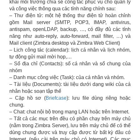
khai môi trường chia sẻ công tác phục vụ cho quản lý
và công việc thông qua các tính năng chính sau:
– Thư điện tử: một hệ thống thư điện tử hoàn chỉnh
gồm Mail server (SMTP, POP3, IMAP, antivirus,
antispam, openLDAP, backup, …, có đầy đủ các tính
năng như auto-reply, auto-forward, mail filter, …) và
Mail client (Zimbra desktop và Zimbra Web Client)
– Lịch công tác (calendar): lịch cá nhân và lịch nhóm,
tự động gửi mail mời họp,…
– Sổ địa chỉ (Contacts): sổ cá nhân và sổ chung của
nhóm
– Danh mục công việc (Task): của cá nhân và nhóm.
– Tài liệu (Documents): tài liệu dưới dạng wiki của cá
nhân hoặc soạn tập thể
– Cặp hồ sơ (
Briefcase
): lưu file dùng riêng hoặc
chung.
– Chat: chat nội bộ trong mạng LAN hoặc trên Internet.
– Tất cả các mục trên đều có phần chạy trên máy chủ
(nằm trong Zimbra Server), lưu trên máy chủ để có thể
dùng chung được và truy cập được từ bất kỳ đâu có
Internet. (nếu cài trên máy chủ có Internet). Các mục