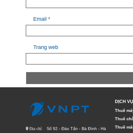
Email
*
Trang web
DỊCH VỤ
Thuê máy
Thuê ch
Thuê má
Số 92 - Đào Tấn - Bà Đình - Hà
Địa chỉ: