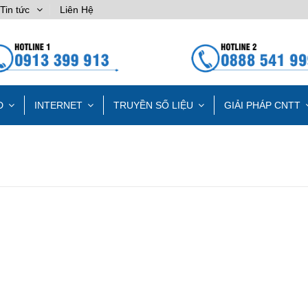
Tin tức
Liên Hệ
D
INTERNET
TRUYỀN SỐ LIỆU
GIẢI PHÁP CNTT