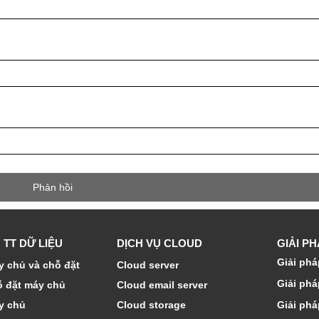
 TT DỮ LIỆU
DỊCH VỤ CLOUD
GIẢI P
Giải phá
 chủ và chỗ đặt
Cloud server
Giải phá
ỗ đặt máy chủ
Cloud email server
y chủ
Cloud storage
Giải phá