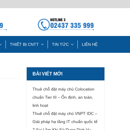
THIẾT BỊ CNTT
TIN TỨC
LIÊN HỆ
BÀI VIẾT MỚI
Thuê chỗ đặt máy chủ Colocation
chuẩn Tier III – Ổn định, an toàn,
linh hoạt
Thuê chỗ đặt máy chủ VNPT IDC –
Giải pháp hạ tầng IT chuẩn quốc tế
7 Sai Lầm Khi Sử Dụng Dịch Vụ