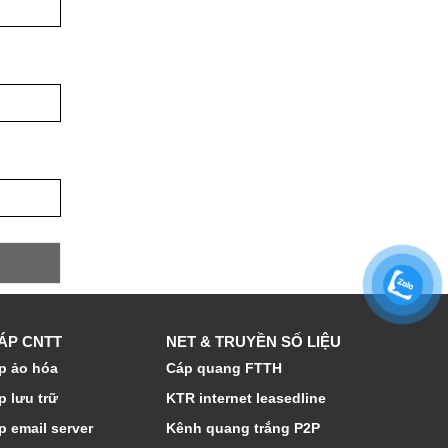
HÁP CNTT
NET & TRUYỀN SỐ LIỆU
p ảo hóa
Cáp quang FTTH
p lưu trữ
KTR internet leasedline
p email server
Kênh quang trắng P2P