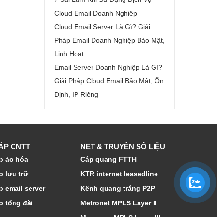
Cloud Email Doanh Nghiệp
Cloud Email Server Là Gì? Giải
Pháp Email Doanh Nghiệp Bảo Mật,
Linh Hoạt
Email Server Doanh Nghiệp Là Gì?
Giải Pháp Cloud Email Bảo Mật, Ổn
Định, IP Riêng
HÁP CNTT
NET & TRUYỀN SỐ LIỆU
p ảo hóa
Cáp quang FTTH
p lưu trữ
KTR internet leasedline
p email server
Kênh quang trắng P2P
p tổng đài
Metronet MPLS Layer II