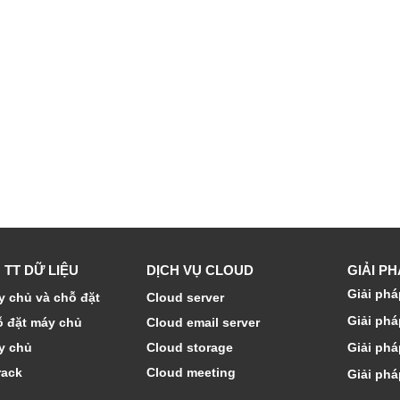
 TT DỮ LIỆU
DỊCH VỤ CLOUD
GIẢI P
Giải phá
 chủ và chỗ đặt
Cloud server
Giải phá
ỗ đặt máy chủ
Cloud email server
y chủ
Cloud storage
Giải phá
rack
Cloud meeting
Giải phá