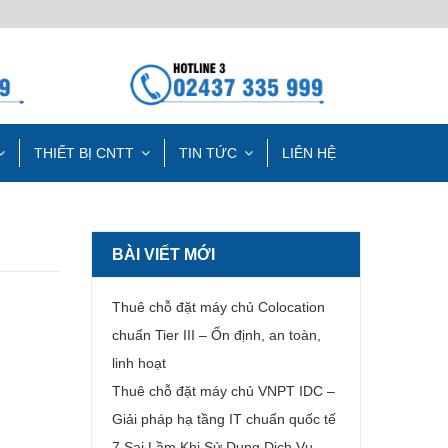
THIẾT BỊ CNTT
TIN TỨC
LIÊN HỆ
BÀI VIẾT MỚI
Thuê chỗ đặt máy chủ Colocation
chuẩn Tier III – Ổn định, an toàn,
linh hoạt
Thuê chỗ đặt máy chủ VNPT IDC –
Giải pháp hạ tầng IT chuẩn quốc tế
7 Sai Lầm Khi Sử Dụng Dịch Vụ