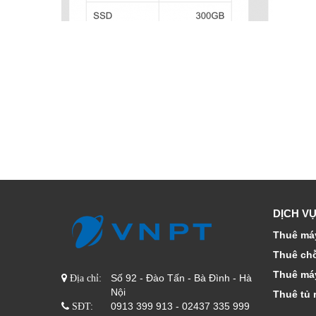
DỊCH VỤ
Thuê máy
Thuê ch
Thuê má
Số 92 - Đào Tấn - Bà Đình - Hà
Địa chỉ:
Nội
Thuê tủ 
0913 399 913 - 02437 335 999
SĐT: