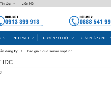
Tin tức
Liên Hệ
D
INTERNET
TRUYỀN SỐ LIỆU
GIẢI PHÁP CNTT
dẫn đăng ký
Bao gia cloud server vnpt idc
 IDC
3