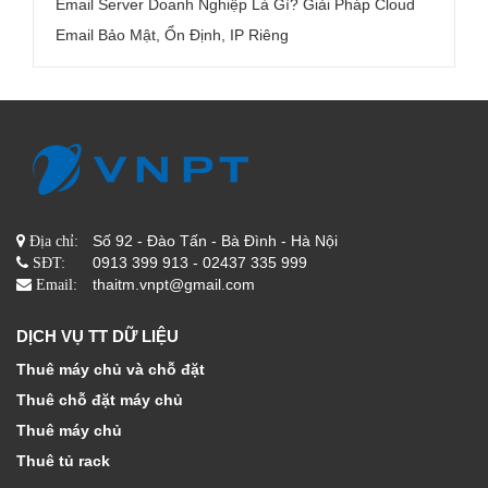
Email Server Doanh Nghiệp Là Gì? Giải Pháp Cloud
Email Bảo Mật, Ổn Định, IP Riêng
Số 92 - Đào Tấn - Bà Đình - Hà Nội
Địa chỉ:
0913 399 913 - 02437 335 999
SĐT:
thaitm.vnpt@gmail.com
Email:
DỊCH VỤ TT DỮ LIỆU
Thuê máy chủ và chỗ đặt
Thuê chỗ đặt máy chủ
Thuê máy chủ
Thuê tủ rack