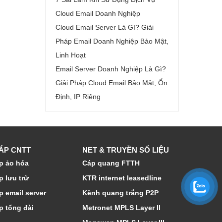
Cloud Email Doanh Nghiệp
Cloud Email Server Là Gì? Giải
Pháp Email Doanh Nghiệp Bảo Mật,
Linh Hoạt
Email Server Doanh Nghiệp Là Gì?
Giải Pháp Cloud Email Bảo Mật, Ổn
Định, IP Riêng
HÁP CNTT
NET & TRUYỀN SỐ LIỆU
p ảo hóa
Cáp quang FTTH
p lưu trữ
KTR internet leasedline
p email server
Kênh quang trắng P2P
p tổng đài
Metronet MPLS Layer II