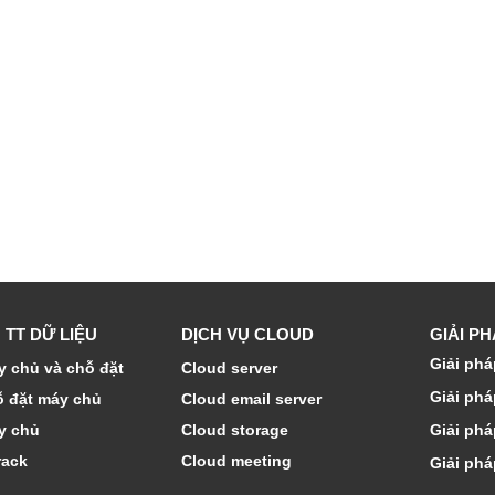
 TT DỮ LIỆU
DỊCH VỤ CLOUD
GIẢI P
Giải phá
 chủ và chỗ đặt
Cloud server
Giải phá
ỗ đặt máy chủ
Cloud email server
y chủ
Cloud storage
Giải phá
rack
Cloud meeting
Giải phá