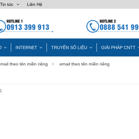
Tin tức
Liên Hệ
D
INTERNET
TRUYỀN SỐ LIỆU
GIẢI PHÁP CNTT
mail theo tên miền riêng
email theo tên miền riêng
1