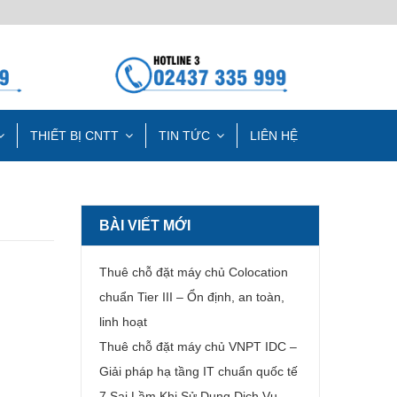
THIẾT BỊ CNTT
TIN TỨC
LIÊN HỆ
BÀI VIẾT MỚI
Thuê chỗ đặt máy chủ Colocation
chuẩn Tier III – Ổn định, an toàn,
linh hoạt
Thuê chỗ đặt máy chủ VNPT IDC –
Giải pháp hạ tầng IT chuẩn quốc tế
7 Sai Lầm Khi Sử Dụng Dịch Vụ