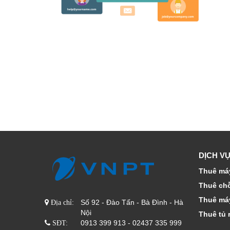
DỊCH VỤ
Thuê máy
Thuê ch
Thuê má
Số 92 - Đào Tấn - Bà Đình - Hà
Địa chỉ:
Nội
Thuê tủ 
0913 399 913 - 02437 335 999
SĐT: