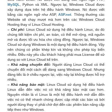
MySQL
, Python và XML. Ngược lại, Windows Cloud được
xây dựng dựa trên hệ điều hành Windows. Nó được viết
bằng các ngôn ngữ như ASP,
ASP.net
. Thông thường các
Website sẽ chạy mượt mà hơn trên các Windows Cloud
Hosting thay vì Linux Cloud Hosting.
– Chi phí:
Linux Cloud sử dụng hệ điều hành Linux, do đó
chúng tiết kiệm chi phí, an toàn, có thể mở rộng, mã nguồn
mở và được tối ưu hóa cho cộng đồng. Ngược lại, Windows
Cloud sử dụng Windows là một dạng hệ điều hành đóng. Vậy
nên chúng có phần khép kín và không cho phép tùy biến
nhiều. Điều này yêu cầu khách hàng phải mua License để sử
dụng so với Linux Cloud kể trên.
– Khả năng chuyển đổi:
Người dùng Linux Cloud có thể
chuyển đổi một cách dễ dàng sang Windows Cloud. Nhưng
đáng tiếc là ở chiều ngược lại, việc này lại không được hỗ trợ
nhiều.
– Khả năng bảo mật:
Linux Cloud sử dụng hệ điều hành
Linux dẫn đến việc nó có khả năng bảo mật cao hơn.
Nguyên nhân là vì Linux là một hệ điều hành mở dẫn đến
việc nó có thể nhanh chóng được cập nhật các bản vá bởi
người dùng thay vì phải chờ đợi đến các phiên bản nâng cấp
tiếp theo như Windows.