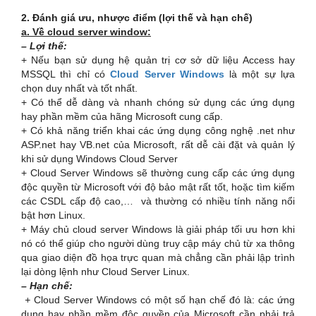
2. Đánh giá ưu, nhược điểm (lợi thế và hạn chế)
a. Về cloud server window:
– Lợi thế:
+ Nếu bạn sử dụng hệ quản trị cơ sở dữ liệu Access hay
MSSQL thì chỉ có
Cloud Server Windows
là một sự lựa
chọn duy nhất và tốt nhất.
+ Có thể dễ dàng và nhanh chóng sử dụng các ứng dụng
hay phần mềm của hãng Microsoft cung cấp.
+ Có khả năng triển khai các ứng dụng công nghệ .net như
ASP.net hay VB.net của Microsoft, rất dễ cài đặt và quản lý
khi sử dụng Windows Cloud Server
+ Cloud Server Windows sẽ thường cung cấp các ứng dụng
độc quyền từ Microsoft với độ bảo mật rất tốt, hoặc tìm kiếm
các CSDL cấp độ cao,… và thường có nhiều tính năng nổi
bật hơn Linux.
+ Máy chủ cloud server Windows là giải pháp tối ưu hơn khi
nó có thể giúp cho người dùng truy cập máy chủ từ xa thông
qua giao diện đồ họa trực quan mà chẳng cần phải lập trình
lại dòng lệnh như Cloud Server Linux.
– Hạn chế:
+
Cloud Server Windows có một số hạn chế đó là: các ứng
dụng hay phần mềm độc quyền của Microsoft cần phải trả