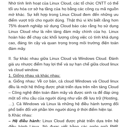
Nhờ tính linh hoạt của Linux Cloud, các tổ chức CNTT có thể
tối ưu hóa cơ sở hạ tầng của họ bằng các công cụ mã nguồn
mở khác. Sự kết hợp trong Linux Cloud đem đến những ưu
điểm vượt trội cho người dùng. Thật thú vị khi biết rằng hơn
75% doanh nghiệp sử dụng Cloud báo cáo rằng họ sử dụng
Linux Cloud như là nền tảng đám mây chính của họ. Linux
hoàn hảo để chạy các khối lượng công việc có tính khả dụng
cao, đáng tin cậy và quan trọng trong môi trường điện toán
đám mây.
II. Sự khác nhau giữa Linux Cloud và Windows Cloud. Đánh
giá ưu nhược điểm hay lợi thế và sự hạn chế giữa cloud linux
và cloud window.
1. Giống nhau và khác nhau:
a. Giống nhau:
Về cơ bản, cả cloud Windows và Cloud linux
đều là một hệ thống được phát triển dựa trên nền tảng Cloud
– Công nghệ điện toán đám mây và được sinh ra để đáp ứng
một số nhu cầu của người dùng như vấn đề lưu trữ (Hosting,
…). Cả Windows và Linux là những hệ điều hành tương đối
phổ biến đối với phần lớn người dùng ở thời điểm hiện tại.
b.Khác nhau:
–
Hệ điều hành:
Linux Cloud được phát triển dựa trên hệ
điều hành Linux. Nó được viết bằng các ngôn ngữ PHP,