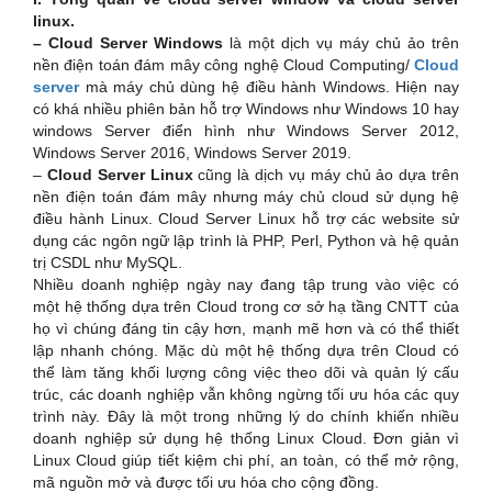
linux.
– Cloud Server Windows
là một dịch vụ máy chủ ảo trên
nền điện toán đám mây công nghệ Cloud Computing/
Cloud
server
mà máy chủ dùng hệ điều hành Windows. Hiện nay
có khá nhiều phiên bản hỗ trợ Windows như Windows 10 hay
windows Server điển hình như Windows Server 2012,
Windows Server 2016, Windows Server 2019.
–
Cloud Server Linux
cũng là dịch vụ máy chủ ảo dựa trên
nền điện toán đám mây nhưng máy chủ cloud sử dụng hệ
điều hành Linux. Cloud Server Linux hỗ trợ các website sử
dụng các ngôn ngữ lập trình là PHP, Perl, Python và hệ quản
trị CSDL như MySQL.
Nhiều doanh nghiệp ngày nay đang tập trung vào việc có
một hệ thống dựa trên Cloud trong cơ sở hạ tầng CNTT của
họ vì chúng đáng tin cậy hơn, mạnh mẽ hơn và có thể thiết
lập nhanh chóng. Mặc dù một hệ thống dựa trên Cloud có
thể làm tăng khối lượng công việc theo dõi và quản lý cấu
trúc, các doanh nghiệp vẫn không ngừng tối ưu hóa các quy
trình này. Đây là một trong những lý do chính khiến nhiều
doanh nghiệp sử dụng hệ thống Linux Cloud. Đơn giản vì
Linux Cloud giúp tiết kiệm chi phí, an toàn, có thể mở rộng,
mã nguồn mở và được tối ưu hóa cho cộng đồng.