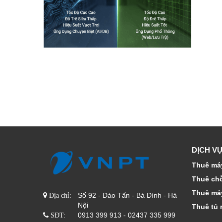
DỊCH VỤ
Thuê máy
Thuê ch
Thuê má
Số 92 - Đào Tấn - Bà Đình - Hà
Địa chỉ:
Nội
Thuê tủ 
0913 399 913 - 02437 335 999
SĐT: