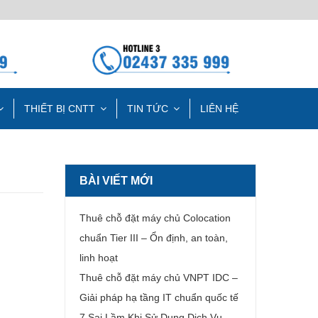
THIẾT BỊ CNTT
TIN TỨC
LIÊN HỆ
BÀI VIẾT MỚI
Thuê chỗ đặt máy chủ Colocation
chuẩn Tier III – Ổn định, an toàn,
linh hoạt
Thuê chỗ đặt máy chủ VNPT IDC –
Giải pháp hạ tầng IT chuẩn quốc tế
7 Sai Lầm Khi Sử Dụng Dịch Vụ