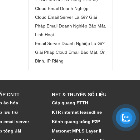
Cloud Email Doanh Nghiệp
Cloud Email Server Là Gì? Giải
Pháp Email Doanh Nghiệp Bảo Mật,
Linh Hoạt
Email Server Doanh Nghiệp Là Gì?
Giải Pháp Cloud Email Bảo Mật, Ổn
Định, IP Riêng
HÁP CNTT
NET & TRUYỀN SỐ LIỆU
p ảo hóa
Cáp quang FTTH
p lưu trữ
KTR internet leasedline
p email server
Kênh quang trắng P2P
p tổng đài
Metronet MPLS Layer II