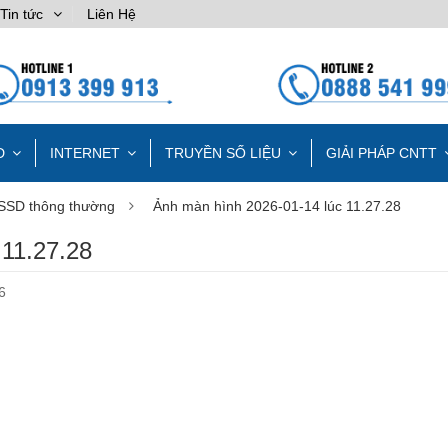
Tin tức
Liên Hệ
D
INTERNET
TRUYỀN SỐ LIỆU
GIẢI PHÁP CNTT
 SSD thông thường
Ảnh màn hình 2026-01-14 lúc 11.27.28
11.27.28
6