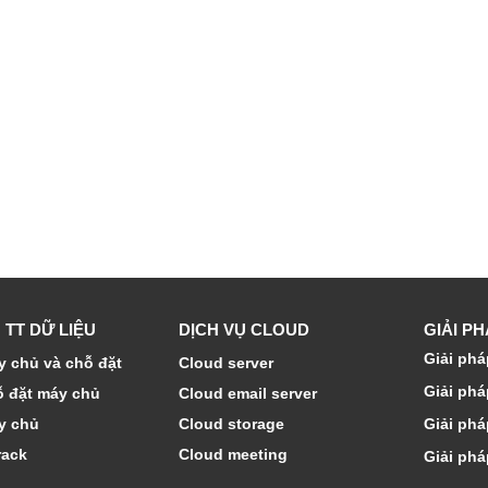
 TT DỮ LIỆU
DỊCH VỤ CLOUD
GIẢI P
Giải phá
 chủ và chỗ đặt
Cloud server
Giải phá
ỗ đặt máy chủ
Cloud email server
y chủ
Cloud storage
Giải phá
rack
Cloud meeting
Giải phá