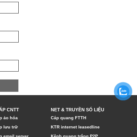
HÁP CNTT
NET & TRUYỀN SỐ LIỆU
p ảo hóa
Cáp quang FTTH
p lưu trữ
KTR internet leasedline
p email server
Kênh quang trắng P2P