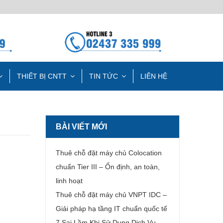
THIẾT BỊ CNTT
TIN TỨC
LIÊN HỆ
BÀI VIẾT MỚI
Thuê chỗ đặt máy chủ Colocation
chuẩn Tier III – Ổn định, an toàn,
linh hoạt
Thuê chỗ đặt máy chủ VNPT IDC –
Giải pháp hạ tầng IT chuẩn quốc tế
7 Sai Lầm Khi Sử Dụng Dịch Vụ