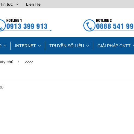
Tin tức
Liên Hệ
D
INTERNET
TRUYỀN SỐ LIỆU
GIẢI PHÁP CNTT
máy chủ
zzzz
20