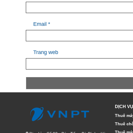
Email
*
Trang web
DỊCH VỤ
Thuê máy
Thuê ch
Thuê má