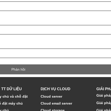
 TT DỮ LIỆU
DỊCH VỤ CLOUD
GIẢI P
Giải phá
 chủ và chỗ đặt
Cloud server
Giải phá
ỗ đặt máy chủ
Cloud email server
y chủ
Cloud storage
Giải phá