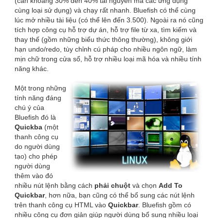
(cần khoảng 30% đến 40% tài nguyên mà các ứng dụng
cùng loại sử dụng) và chạy rất nhanh. Bluefish có thể cùng
lúc mở nhiều tài liệu (có thể lên đến 3.500). Ngoài ra nó cũng
tích hợp công cụ hỗ trợ dự án, hỗ trợ file từ xa, tìm kiếm và
thay thế (gồm những biểu thức thông thường), không giới
hạn undo/redo, tùy chỉnh cú pháp cho nhiều ngôn ngữ, làm
mịn chữ trong cửa sổ, hỗ trợ nhiều loại mã hóa và nhiều tính
năng khác.
Một trong những
tính năng đáng
chú ý của
Bluefish đó là
Quickba
(một
thanh công cụ
do người dùng
tạo) cho phép
người dùng
thêm vào đó
nhiều nút lệnh bằng cách
phải chuột
và chọn
Add To
Quickbar
, hơn nữa, bạn cũng có thể bổ sung các nút lệnh
trên thanh công cụ HTML vào
Quickbar
. Bluefish gồm có
nhiều công cụ đơn giản giúp người dùng bổ sung nhiều loại