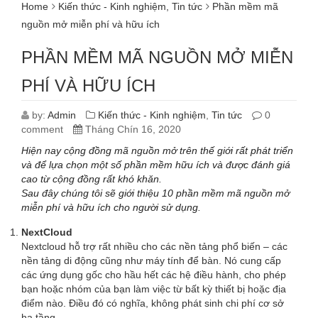
Home
Kiến thức - Kinh nghiệm
,
Tin tức
Phần mềm mã
nguồn mở miễn phí và hữu ích
PHẦN MỀM MÃ NGUỒN MỞ MIỄN
PHÍ VÀ HỮU ÍCH
by:
Admin
Kiến thức - Kinh nghiệm
,
Tin tức
0
comment
Tháng Chín 16, 2020
Hiện nay cộng đồng mã nguồn mở trên thế giới rất phát triển
và để lựa chọn một số phần mềm hữu ích và được đánh giá
cao từ cộng đồng rất khó khăn.
Sau đây chúng tôi sẽ giới thiệu 10 phần mềm mã nguồn mở
miễn phí và hữu ích cho người sử dụng.
NextCloud
Nextcloud hỗ trợ rất nhiều cho các nền tảng phổ biến – các
nền tảng di động cũng như máy tính để bàn. Nó cung cấp
các ứng dụng gốc cho hầu hết các hệ điều hành, cho phép
bạn hoặc nhóm của bạn làm việc từ bất kỳ thiết bị hoặc địa
điểm nào. Điều đó có nghĩa, không phát sinh chi phí cơ sở
hạ tầng.