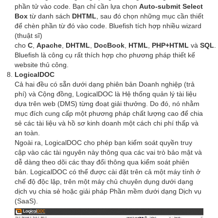
phần tử vào code. Bạn chỉ cần lựa chọn
Auto-submit Select
Box
từ danh sách
DHTML
, sau đó chọn những mục cần thiết
để chèn phần từ đó vào code. Bluefish tích hợp nhiều wizard
(thuật sĩ)
cho
C
,
Apache
,
DHTML
,
DocBook
,
HTML
,
PHP+HTML
và
SQL
.
Bluefish là công cụ rất thích hợp cho phương pháp thiết kế
website thủ công.
LogicalDOC
Cả hai đều có sẵn dưới dạng phiên bản Doanh nghiệp (trả
phí) và Cộng đồng, LogicalDOC là Hệ thống quản lý tài liệu
dựa trên web (DMS) từng đoạt giải thưởng. Do đó, nó nhằm
mục đích cung cấp một phương pháp chất lượng cao để chia
sẻ các tài liệu và hồ sơ kinh doanh một cách chi phí thấp và
an toàn.
Ngoài ra, LogicalDOC cho phép bạn kiểm soát quyền truy
cập vào các tài nguyên này thông qua các vai trò bảo mật và
dễ dàng theo dõi các thay đổi thông qua kiểm soát phiên
bản. LogicalDOC có thể được cài đặt trên cả một máy tính ở
chế độ độc lập, trên một máy chủ chuyên dụng dưới dạng
dịch vụ chia sẻ hoặc giải pháp Phần mềm dưới dạng Dịch vụ
(SaaS).