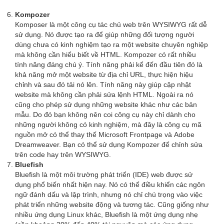
Kompozer
Komposer là một công cụ tác chủ web trên WYSIWYG rất dễ
sử dụng. Nó được tạo ra để giúp những đối tượng người
dùng chưa có kinh nghiệm tạo ra một website chuyên nghiệp
mà không cần hiểu biết về HTML. Kompozer có rất nhiều
tính năng đáng chú ý. Tính năng phải kể đến đầu tiên đó là
khả năng mở một website từ địa chỉ URL, thực hiện hiệu
chỉnh và sau đó tải nó lên. Tính năng này giúp cập nhật
website mà không cần phải sửa lệnh HTML. Ngoài ra nó
cũng cho phép sử dụng những website khác như các bản
mẫu. Do đó bạn không nên coi công cụ này chỉ dành cho
những người không có kinh nghiệm, mà đây là công cụ mã
nguồn mở có thể thay thế Microsoft Frontpage và Adobe
Dreamweaver. Bạn có thể sử dụng Kompozer để chỉnh sửa
trên code hay trên WYSIWYG.
Bluefish
Bluefish là một môi trường phát triển (IDE) web được sử
dụng phổ biến nhất hiện nay. Nó có thể điều khiển các ngôn
ngữ đánh dấu và lập trình, nhưng nó chỉ chú trọng vào việc
phát triển những website động và tương tác. Cũng giống như
nhiều ứng dụng Linux khác, Bluefish là một ứng dụng nhẹ