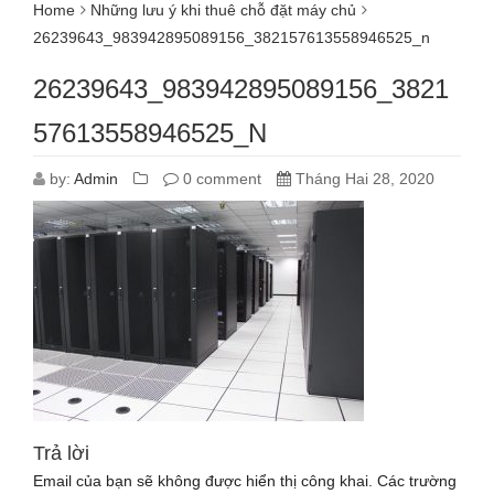
Home
Những lưu ý khi thuê chỗ đặt máy chủ
26239643_983942895089156_382157613558946525_n
26239643_983942895089156_3821
57613558946525_N
by:
Admin
0 comment
Tháng Hai 28, 2020
Trả lời
Email của bạn sẽ không được hiển thị công khai.
Các trường