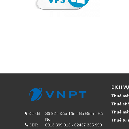
DỊCH VỤ
Thuê máy
Thuê ch
Thuê má
Số 92 - Đào Tấn - Bà Đình - Hà
Địa chỉ:
Nội
Thuê tủ 
0913 399 913 - 02437 335 999
SĐT: