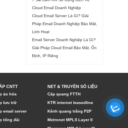
Cloud Email Doanh Nghiệp
Cloud Email Server Là Gì? Giải
Pháp Email Doanh Nghiệp Bảo Mật,
Linh Hoạt
Email Server Doanh Nghiệp Là Gì?
Giải Pháp Cloud Email Bảo Mật, Ổn
Định, IP Riêng
HÁP CNTT
NET & TRUYỀN SỐ LIỆU
p ảo hóa
Cáp quang FTTH
p lưu trữ
KTR internet leasedline
p email server
Kênh quang trắng P2P
p tổng đài
Metronet MPLS Layer II