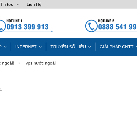
Tin tức
Liên Hệ
D
INTERNET
TRUYỀN SỐ LIỆU
GIẢI PHÁP CNTT
 ngoài!
vps nước ngoài
1