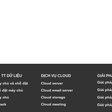
 TT DỮ LIỆU
DỊCH VỤ CLOUD
GIẢI P
Giải phá
 chủ và chỗ đặt
Cloud server
Giải phá
ỗ đặt máy chủ
Cloud email server
y chủ
Cloud storage
Giải phá
rack
Cloud meeting
Giải phá