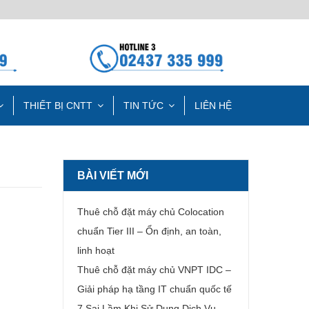
THIẾT BỊ CNTT
TIN TỨC
LIÊN HỆ
BÀI VIẾT MỚI
Thuê chỗ đặt máy chủ Colocation
chuẩn Tier III – Ổn định, an toàn,
linh hoạt
Thuê chỗ đặt máy chủ VNPT IDC –
Giải pháp hạ tầng IT chuẩn quốc tế
7 Sai Lầm Khi Sử Dụng Dịch Vụ