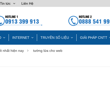
Tin tức
Liên Hệ
D
INTERNET
TRUYỀN SỐ LIỆU
GIẢI PHÁP CNTT
ốt nhất hiện nay
tường lửa cho web