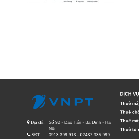
DỊCH VỤ
Thuê máy
Thuê ch
Thuê má
Số 92 - Đào Tấn - Bà Đình - Hà
Địa chỉ:
Nội
Thuê tủ 
0913 399 913 - 02437 335 999
SĐT: