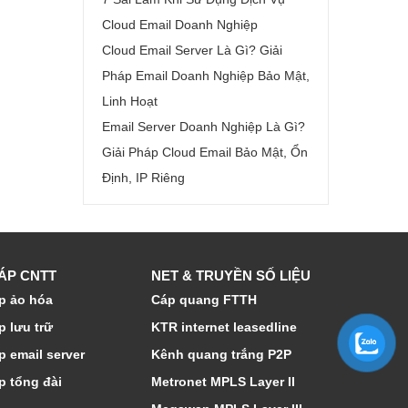
Cloud Email Doanh Nghiệp
Cloud Email Server Là Gì? Giải
Pháp Email Doanh Nghiệp Bảo Mật,
Linh Hoạt
Email Server Doanh Nghiệp Là Gì?
Giải Pháp Cloud Email Bảo Mật, Ổn
Định, IP Riêng
HÁP CNTT
NET & TRUYỀN SỐ LIỆU
p ảo hóa
Cáp quang FTTH
p lưu trữ
KTR internet leasedline
p email server
Kênh quang trắng P2P
p tổng đài
Metronet MPLS Layer II