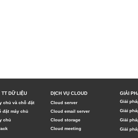
 TT DỮ LIỆU
DỊCH VỤ CLOUD
GIẢI P
Giải phá
 chủ và chỗ đặt
Cloud server
Giải phá
ỗ đặt máy chủ
Cloud email server
y chủ
Cloud storage
Giải phá
rack
Cloud meeting
Giải phá