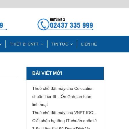
THIẾT BỊ CNTT
TIN TỨC
LIÊN HỆ
BÀI VIẾT MỚI
Thuê chỗ đặt máy chủ Colocation
chuẩn Tier III – Ổn định, an toàn,
linh hoạt
Thuê chỗ đặt máy chủ VNPT IDC –
Giải pháp hạ tầng IT chuẩn quốc tế
7 Sai Lầm Khi Sử Dụng Dịch Vụ