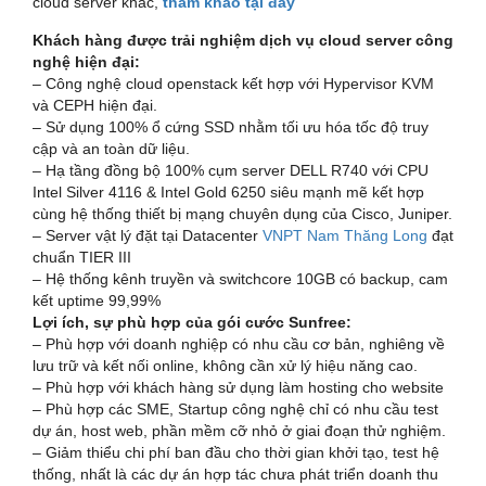
cloud server khác,
tham khảo tại đây
Khách hàng được trải nghiệm dịch vụ cloud server công
nghệ hiện đại:
– Công nghệ cloud openstack kết hợp với Hypervisor KVM
và CEPH hiện đại.
– Sử dụng 100% ổ cứng SSD nhằm tối ưu hóa tốc độ truy
cập và an toàn dữ liệu.
– Hạ tầng đồng bộ 100% cụm server DELL R740 với CPU
Intel Silver 4116 & Intel Gold 6250 siêu mạnh mẽ kết hợp
cùng hệ thống thiết bị mạng chuyên dụng của Cisco, Juniper.
– Server vật lý đặt tại Datacenter
VNPT Nam Thăng Long
đạt
chuẩn TIER III
– Hệ thống kênh truyền và switchcore 10GB có backup, cam
kết uptime 99,99%
Lợi ích, sự phù hợp của gói cước Sunfree:
– Phù hợp với doanh nghiệp có nhu cầu cơ bản, nghiêng về
lưu trữ và kết nối online, không cần xử lý hiệu năng cao.
– Phù hợp với khách hàng sử dụng làm hosting cho website
– Phù hợp các SME, Startup công nghệ chỉ có nhu cầu test
dự án, host web, phần mềm cỡ nhỏ ở giai đoạn thử nghiệm.
– Giảm thiểu chi phí ban đầu cho thời gian khởi tạo, test hệ
thống, nhất là các dự án hợp tác chưa phát triển doanh thu