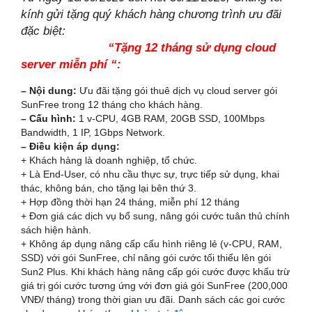
kính gửi tặng quý khách hàng chương trình ưu đãi
đặc biệt:
“Tặng 12 tháng sử dụng cloud
server miễn phí “:
– Nội dung:
Ưu đãi tặng gói thuê dịch vụ cloud server gói
SunFree trong 12 tháng cho khách hàng.
– Cấu hình:
1 v-CPU, 4GB RAM, 20GB SSD, 100Mbps
Bandwidth, 1 IP, 1Gbps Network.
– Điều kiện áp dụng:
+ Khách hàng là doanh nghiệp, tổ chức.
+ Là End-User, có nhu cầu thực sự, trực tiếp sử dụng, khai
thác, không bán, cho tặng lại bên thứ 3.
+ Hợp đồng thời hạn 24 tháng, miễn phí 12 tháng
+ Đơn giá các dịch vụ bổ sung, nâng gói cước tuân thủ chính
sách hiện hành.
+ Không áp dụng nâng cấp cấu hình riêng lẻ (v-CPU, RAM,
SSD) với gói SunFree, chỉ nâng gói cước tối thiểu lên gói
Sun2 Plus. Khi khách hàng nâng cấp gói cước được khấu trừ
giá trị gói cước tương ứng với đơn giá gói SunFree (200,000
VNĐ/ tháng) trong thời gian ưu đãi. Danh sách các goi cước