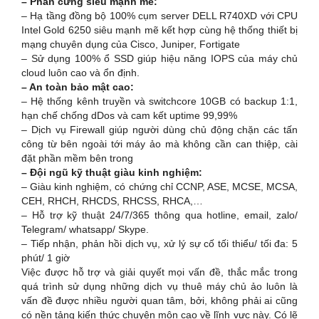
– Phần cứng siêu mạnh mẽ:
– Hạ tầng đồng bộ 100% cụm server DELL R740XD với CPU
Intel Gold 6250 siêu mạnh mẽ kết hợp cùng hệ thống thiết bị
mạng chuyên dụng của Cisco, Juniper, Fortigate
– Sử dụng 100% ổ SSD giúp hiệu năng IOPS của máy chủ
cloud luôn cao và ổn định.
– An toàn bảo mật cao:
– Hệ thống kênh truyền và switchcore 10GB có backup 1:1,
hạn chế chống dDos và cam kết uptime 99,99%
– Dịch vụ Firewall giúp người dùng chủ động chặn các tấn
công từ bên ngoài tới máy ảo mà không cần can thiệp, cài
đặt phần mềm bên trong
– Đội ngũ kỹ thuật giàu kinh nghiệm:
– Giàu kinh nghiệm, có chứng chỉ CCNP, ASE, MCSE, MCSA,
CEH, RHCH, RHCDS, RHCSS, RHCA,…
– Hỗ trợ kỹ thuật 24/7/365 thông qua hotline, email, zalo/
Telegram/ whatsapp/ Skype.
– Tiếp nhận, phản hồi dịch vụ, xử lý sự cố tối thiểu/ tối đa: 5
phút/ 1 giờ
Việc được hỗ trợ và giải quyết mọi vấn đề, thắc mắc trong
quá trình sử dụng những dịch vụ thuê máy chủ ảo luôn là
vấn đề được nhiều người quan tâm, bởi, không phải ai cũng
có nền tảng kiến thức chuyên môn cao về lĩnh vực này. Có lẽ