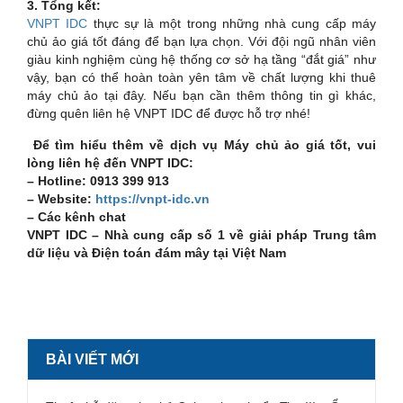
3. Tổng kết:
VNPT IDC
thực sự là một trong những nhà cung cấp máy
chủ ảo giá tốt đáng để bạn lựa chọn. Với đội ngũ nhân viên
giàu kinh nghiệm cùng hệ thống cơ sở hạ tầng “đắt giá” như
vậy, bạn có thể hoàn toàn yên tâm về chất lượng khi thuê
máy chủ ảo tại đây. Nếu bạn cần thêm thông tin gì khác,
đừng quên liên hệ VNPT IDC để được hỗ trợ nhé!
Để tìm hiểu thêm về dịch vụ Máy chủ ảo giá tốt
, vui
lòng liên hệ đến VNPT IDC:
– Hotline: 0913 399 913
– Website:
https://vnpt-idc.vn
– Các kênh chat
VNPT IDC – Nhà cung cấp số 1 về giải pháp Trung tâm
dữ liệu và Điện toán đám mây tại Việt Nam
BÀI VIẾT MỚI