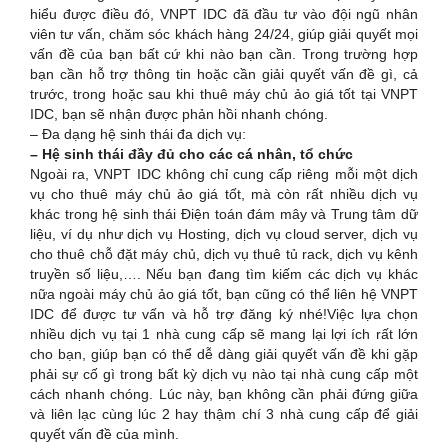
hiểu được điều đó, VNPT IDC đã đầu tư vào đội ngũ nhân
viên tư vấn, chăm sóc khách hàng 24/24, giúp giải quyết mọi
vấn đề của bạn bất cứ khi nào bạn cần. Trong trường hợp
bạn cần hỗ trợ thông tin hoặc cần giải quyết vấn đề gì, cả
trước, trong hoặc sau khi thuê máy chủ ảo giá tốt tại VNPT
IDC, bạn sẽ nhận được phản hồi nhanh chóng.
– Đa dạng hệ sinh thái đa dịch vụ:
– Hệ sinh thái đầy đủ cho các cá nhân, tổ chức
Ngoài ra, VNPT IDC không chỉ cung cấp riêng mỗi một dịch
vụ cho thuê máy chủ ảo giá tốt, mà còn rất nhiều dịch vụ
khác trong hệ sinh thái Điện toán đám mây và Trung tâm dữ
liệu, ví dụ như dịch vụ Hosting, dịch vụ cloud server, dịch vụ
cho thuê chỗ đặt máy chủ, dịch vụ thuê tủ rack, dịch vụ kênh
truyền số liệu,…. Nếu bạn đang tìm kiếm các dịch vụ khác
nữa ngoài máy chủ ảo giá tốt, bạn cũng có thể liên hệ VNPT
IDC để được tư vấn và hỗ trợ đăng ký nhé!Việc lựa chọn
nhiều dịch vụ tại 1 nhà cung cấp sẽ mang lại lợi ích rất lớn
cho bạn, giúp bạn có thể dễ dàng giải quyết vấn đề khi gặp
phải sự cố gì trong bất kỳ dịch vụ nào tại nhà cung cấp một
cách nhanh chóng. Lúc này, bạn không cần phải đứng giữa
và liên lạc cùng lúc 2 hay thậm chí 3 nhà cung cấp để giải
quyết vấn đề của mình.