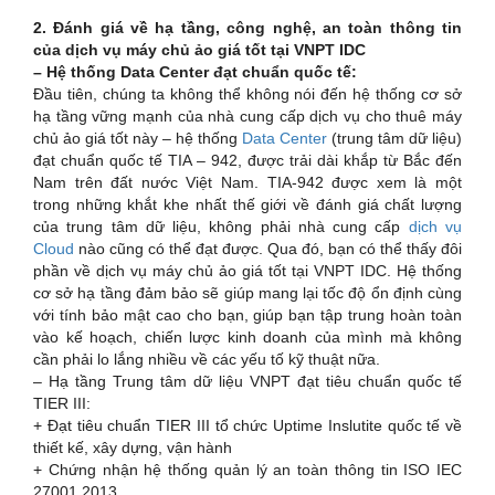
2. Đánh giá về hạ tầng, công nghệ, an toàn thông tin
của dịch vụ máy chủ ảo giá tốt tại VNPT IDC
–
Hệ thống Data Center đạt chuẩn quốc tế:
Đầu tiên, chúng ta không thể không nói đến hệ thống cơ sở
hạ tầng vững mạnh của nhà cung cấp dịch vụ cho thuê máy
chủ ảo giá tốt này – hệ thống
Data Center
(trung tâm dữ liệu)
đạt chuẩn quốc tế TIA – 942, được trải dài khắp từ Bắc đến
Nam trên đất nước Việt Nam. TIA-942 được xem là một
trong những khắt khe nhất thế giới về đánh giá chất lượng
của trung tâm dữ liệu, không phải nhà cung cấp
dịch vụ
Cloud
nào cũng có thể đạt được. Qua đó, bạn có thể thấy đôi
phần về dịch vụ máy chủ ảo giá tốt tại VNPT IDC. Hệ thống
cơ sở hạ tầng đảm bảo sẽ giúp mang lại tốc độ ổn định cùng
với tính bảo mật cao cho bạn, giúp bạn tập trung hoàn toàn
vào kế hoạch, chiến lược kinh doanh của mình mà không
cần phải lo lắng nhiều về các yếu tố kỹ thuật nữa.
– Hạ tầng Trung tâm dữ liệu VNPT đạt tiêu chuẩn quốc tế
TIER III:
+ Đạt tiêu chuẩn TIER III tổ chức Uptime Inslutite quốc tế về
thiết kế, xây dựng, vận hành
+ Chứng nhận hệ thống quản lý an toàn thông tin ISO IEC
27001 2013