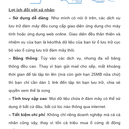
Lợi ích đối với cá nhân
:
– Sử dụng dễ dàng
: Như mình có nói ở trên, các
dịch vụ
lưu trữ đám mây
đều cung cấp giao diện ứng dụng cho máy
tính hoặc ứng dụng web online. Giao diện đều thân thiện và
nhiệm vụ của bạn là kéo/thả dữ liệu của bạn từ ổ lưu trữ cục
bộ vào ổ cứng lưu trữ đám mây thôi.
– Băng thông
: Tùy vào các dịch vụ, nhưng đa số băng
thông đều cao. Thay vì bạn gửi mail cho sếp, mất khoảng
thời gian để tải tập tin lên (mà còn giới hạn 25MB nữa chứ)
thì bạn chỉ cần dán 1 link đến tập tin bạn lưu trữ, chia sẻ
quyền xem thế là xong
– Tính truy cập cao
: Mọi dữ liệu chứa ở đám mây có thể sử
dụng ở bất cứ đâu, bất cứ lúc nào thông qua internet.
– Tiết kiệm chi phí
: Không chỉ riêng doanh nghiệp mà cả cá
nhân cũng vậy, thay vì tốn cả triệu mua ổ cứng di động