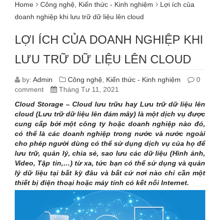
Home
Công nghệ
,
Kiến thức - Kinh nghiệm
Lợi ích của
doanh nghiệp khi lưu trữ dữ liệu lên cloud
LỢI ÍCH CỦA DOANH NGHIỆP KHI
LƯU TRỮ DỮ LIỆU LÊN CLOUD
by:
Admin
Công nghệ
,
Kiến thức - Kinh nghiệm
0
comment
Tháng Tư 11, 2021
Cloud Storage – Cloud lưu trữu hay Lưu trữ dữ liệu lên
cloud (Lưu trữ dữ liệu lên đám mây)
là một dịch vụ được
cung cấp bởi một công ty hoặc doanh nghiệp nào đó,
có thể là các doanh nghiệp trong nước và nước ngoài
cho phép người dùng có thể sử dụng dịch vụ của họ để
lưu trữ, quản lý, chia sẻ, sao lưu các dữ liệu (Hình ảnh,
Video, Tập tin,…) từ xa, tức bạn có thể sử dụng và quản
lý dữ liệu tại bất kỳ đâu và bất cứ nơi nào chỉ cần một
thiết bị điện thoại hoặc máy tính có kết nối Internet.