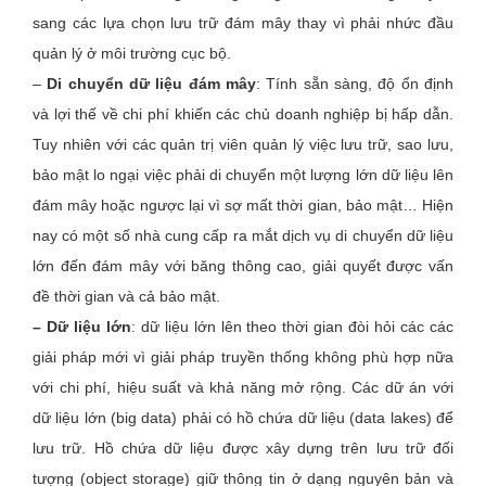
sang các lựa chọn lưu trữ đám mây thay vì phải nhức đầu
quản lý ở môi trường cục bộ.
–
Di chuyển dữ liệu đám mây
: Tính sẵn sàng, độ ổn định
và lợi thế về chi phí khiến các chủ doanh nghiệp bị hấp dẫn.
Tuy nhiên với các quản trị viên quản lý việc lưu trữ, sao lưu,
bảo mật lo ngại việc phải di chuyển một lượng lớn dữ liệu lên
đám mây hoặc ngược lại vì sợ mất thời gian, bảo mật… Hiện
nay có một số nhà cung cấp ra mắt dịch vụ di chuyển dữ liệu
lớn đến đám mây với băng thông cao, giải quyết được vấn
đề thời gian và cả bảo mật.
– Dữ liệu lớn
: dữ liệu lớn lên theo thời gian đòi hỏi các các
giải pháp mới vì giải pháp truyền thống không phù hợp nữa
với chi phí, hiệu suất và khả năng mở rộng. Các dữ án với
dữ liệu lớn (big data) phải có hồ chứa dữ liệu (data lakes) để
lưu trữ. Hồ chứa dữ liệu được xây dựng trên lưu trữ đối
tượng (object storage) giữ thông tin ở dạng nguyên bản và