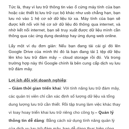
Tức là, thay vì lưu trữ thông tin vào ổ cứng máy tính của bạn
hoặc các thiết bị lưu trữ cục bộ khác như usb chẳng hạn, bạn
lưu nó vào 1 hệ cơ sở dữ liệu từ xa. Máy tính của bạn sẽ
được kết nối với hệ cơ sở dữ liệu đó thông qua internet, và
nhờ kết nối internet, bạn sẽ truy xuất được dữ liệu mình cần
thông qua các ứng dụng desktop hay ứng dụng web online.
Lấy một ví dụ đơn giản: Nếu bạn đang tải cái gì đó lên
Google Drive của mình thì đó là bạn đang tải 1 tệp dữ liệu
lên kho lưu trữ đám mây – cloud storage rồi đó. Và trong
trường hợp này thì Google chính là bên cung cấp dịch vụ lưu
trữ đám mây.
Lợi ích đối với doanh nghiệp
:
– Giảm thời gian triển khai
: Với tính năng lưu trữ đám mây,
các quản trị viên chỉ cần xác định số lượng dữ liệu và tổng
dung lượng lưu trữ cần thiết. Rồi tập trung làm việc khác thay
vì loay hoay triển khai lưu trữ riêng cho công ty.
–
Quản lý
thông tin dễ dàng
: Bằng cách sử dụng tính năng quản lý
của dịch vụ lưu trữ đám mây, bạn dễ dàng thực hiện công