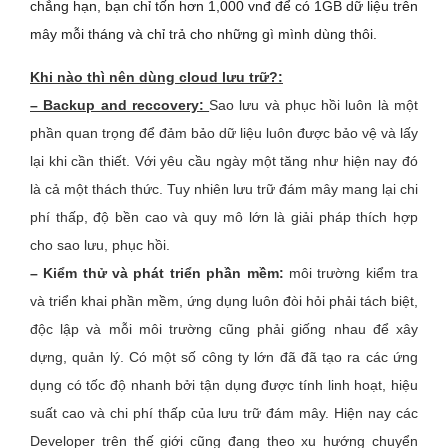
chẳng hạn, bạn chỉ tốn hơn 1,000 vnđ để có 1GB dữ liệu trên
mây mỗi tháng và chỉ trả cho những gì mình dùng thôi.
Khi nào thì nên dùng cloud lưu trữ?:
– Backup and reccovery:
Sao lưu và phục hồi luôn là một
phần quan trọng để đảm bảo dữ liệu luôn được bảo vệ và lấy
lại khi cần thiết. Với yêu cầu ngày một tăng như hiện nay đó
là cả một thách thức. Tuy nhiên lưu trữ đám mây mang lại chi
phí thấp, độ bền cao và quy mô lớn là giải pháp thích hợp
cho sao lưu, phục hồi.
– Kiểm thử và phát triển phần mềm:
môi trường kiểm tra
và triển khai phần mềm, ứng dụng luôn đòi hỏi phải tách biệt,
độc lập và mỗi môi trường cũng phải giống nhau để xây
dựng, quản lý. Có một số công ty lớn đã đã tạo ra các ứng
dụng có tốc độ nhanh bởi tận dụng được tính linh hoạt, hiệu
suất cao và chi phí thấp của lưu trữ đám mây. Hiện nay các
Developer trên thế giới cũng đang theo xu hướng chuyển