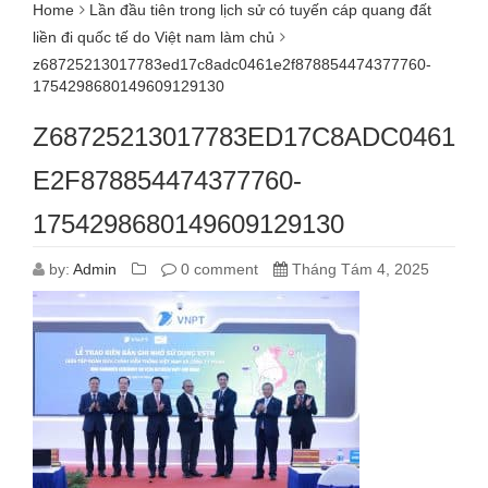
Home
Lần đầu tiên trong lịch sử có tuyến cáp quang đất
liền đi quốc tế do Việt nam làm chủ
z68725213017783ed17c8adc0461e2f878854474377760-
1754298680149609129130
Z68725213017783ED17C8ADC0461
E2F878854474377760-
1754298680149609129130
by:
Admin
0 comment
Tháng Tám 4, 2025